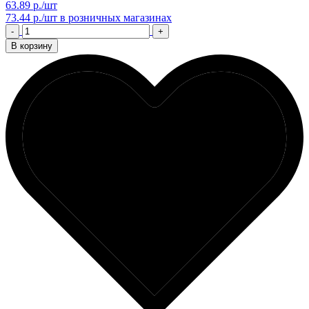
63.89 р./шт
73.44 р./шт
в розничных магазинах
-
+
В корзину