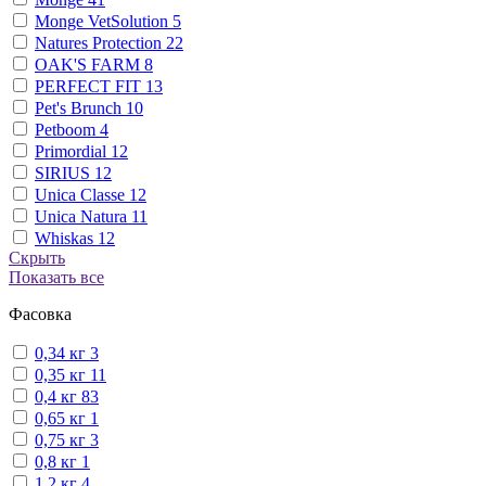
Monge VetSolution
5
Natures Protection
22
OAK'S FARM
8
PERFECT FIT
13
Pet's Brunch
10
Petboom
4
Primordial
12
SIRIUS
12
Unica Classe
12
Unica Natura
11
Whiskas
12
Скрыть
Показать все
Фасовка
0,34 кг
3
0,35 кг
11
0,4 кг
83
0,65 кг
1
0,75 кг
3
0,8 кг
1
1,2 кг
4