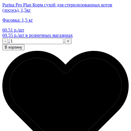
Purina Pro Plan Корм сухой для стерилизованных котов
(лосось), 1,5кг
Фасовка: 1,5 кг
60.51 р./шт
69.55 р./шт
в розничных магазинах
-
+
В корзину