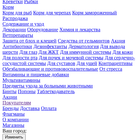
Креветки
Рыбки
Корм
Корм для рыб
Корм для черепах
Корм замороженный
Распродажа
Содержание и уход
Декорации
Оборудование
Химия и лекарства
Ветпрепараты
Защита от блох и клещей
Средства от гельминтов
Акция
Антибиотики
Дезинфектанты
Дерматология
Для вывода
шерсти
Для глаз
Для ЖКТ
Для иммунной системы
Для кожи
Для полости рта
Для почек и мочевой системы
Для сердечно-
сосудистой системы
Для суставов
Для ушей
Контрацептивы
Обезбаливающие и противовоспалительные
От стресса
Витамины и пищевые добавки
Мультивитамины
Предметы ухода за больными животными
Бинты
Попоны
Таблеткодаватель
Акции
Покупателям
Бренды
Доставка
Оплата
Флагманы
О компании
Магазины
Ваш город:
Изменить