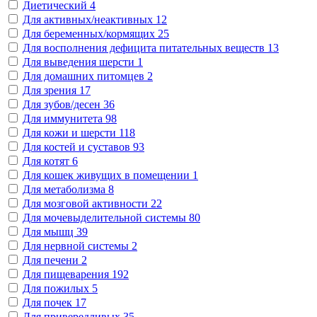
Диетический
4
Для активных/неактивных
12
Для беременных/кормящих
25
Для восполнения дефицита питательных веществ
13
Для выведения шерсти
1
Для домашних питомцев
2
Для зрения
17
Для зубов/десен
36
Для иммунитета
98
Для кожи и шерсти
118
Для костей и суставов
93
Для котят
6
Для кошек живущих в помещении
1
Для метаболизма
8
Для мозговой активности
22
Для мочевыделительной системы
80
Для мышц
39
Для нервной системы
2
Для печени
2
Для пищеварения
192
Для пожилых
5
Для почек
17
Для привередливых
35