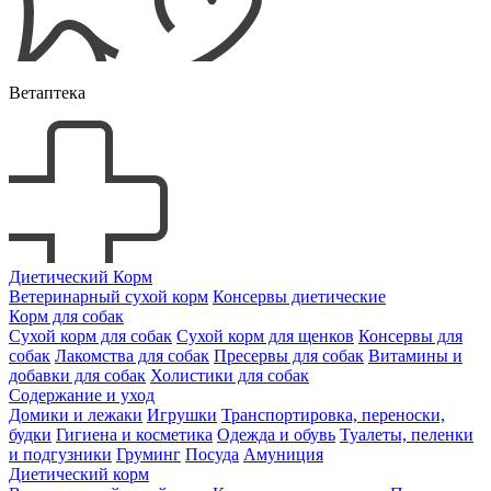
Ветаптека
Диетический Корм
Ветеринарный сухой корм
Консервы диетические
Корм для собак
Сухой корм для собак
Сухой корм для щенков
Консервы для
собак
Лакомства для собак
Пресервы для собак
Витамины и
добавки для собак
Холистики для собак
Содержание и уход
Домики и лежаки
Игрушки
Транспортировка, переноски,
будки
Гигиена и косметика
Одежда и обувь
Туалеты, пеленки
и подгузники
Груминг
Посуда
Амуниция
Диетический корм