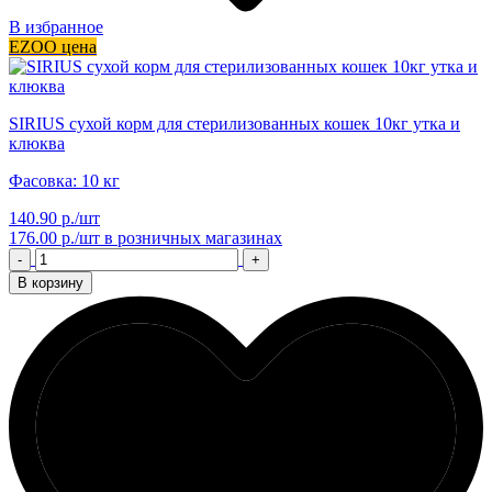
В избранное
EZOO цена
SIRIUS сухой корм для стерилизованных кошек 10кг утка и
клюква
Фасовка: 10 кг
140.90 р./шт
176.00 р./шт
в розничных магазинах
-
+
В корзину