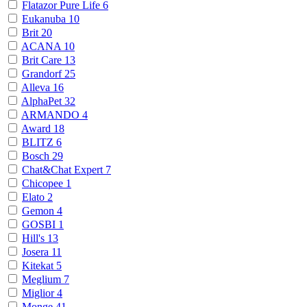
Flatazor Pure Life
6
Eukanuba
10
Brit
20
ACANA
10
Brit Care
13
Grandorf
25
Alleva
16
AlphaPet
32
ARMANDO
4
Award
18
BLITZ
6
Bosch
29
Chat&Chat Expert
7
Chicopee
1
Elato
2
Gemon
4
GOSBI
1
Hill's
13
Josera
11
Kitekat
5
Meglium
7
Miglior
4
Monge
41