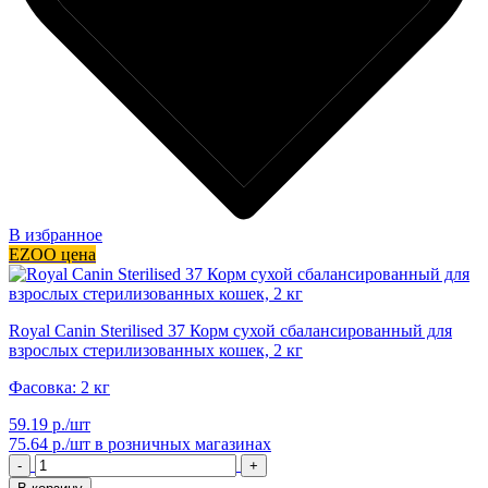
В избранное
EZOO цена
Royal Canin Sterilised 37 Корм сухой сбалансированный для
взрослых стерилизованных кошек, 2 кг
Фасовка: 2 кг
59.19 р./шт
75.64 р./шт
в розничных магазинах
-
+