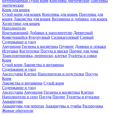
Ветеринарный сухой корм
Консервы диетические
Пресервы
диетические
Корм для кошек
Сухой корм для кошек
Консервы для кошек
Пресервы для
кошек
Лакомства для кошек
Витамины и добавки для кошек
Холистики для кошек
Наполнители
Впитывающий
Добавки к наполнителю
Древесный
Комкующийся
Кукурузный
Силикагелевый
Соевый
Содержание и уход
Амуниция
Гигиена и косметика
Груминг
Домики и лежаки
Игрушки
Когтеточки
Посуда и миски
Прочее для дома
Транспортировка, переноски, клетки
Туалеты и совки
Корм
Сухой корм
Лакомства и витамины
Содержание и уход
Аксессуары
Клетки
Наполнители и подстилки
Посуда
Корм
Лакомства и витамины
Сухой корм
Содержание и уход
Аксессуары
Амуниция
Гигиена и косметика
Клетки
Наполнители и сено
Посуда
Прочее
Туалеты и купалки
Аквариумы
Аквариумы для черепах
Аквариумы и тумбы
Распродажа
Живые обитатели