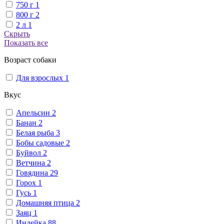
750 г
1
800 г
2
2 л
1
Скрыть
Показать все
Возраст собаки
Для взрослых
1
Вкус
Апельсин
2
Банан
2
Белая рыба
3
Бобы садовые
2
Буйвол
2
Ветчина
2
Говядина
29
Горох
1
Гусь
1
Домашняя птица
2
Заяц
1
Индейка
88