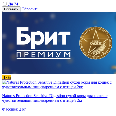
Да
74
Сбросить
Показать
-13%
Natures Protection Sensitive Digestion сухой корм для кошек с
чувствительным пищеварением с птицей 2кг
Фасовка: 2 кг