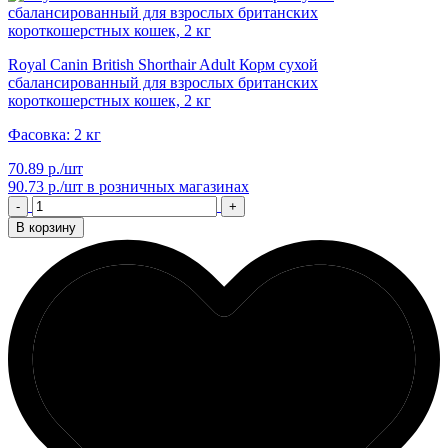
Royal Canin British Shorthair Adult Корм сухой
сбалансированный для взрослых британских
короткошерстных кошек, 2 кг
Фасовка: 2 кг
70.89 р./шт
90.73 р./шт
в розничных магазинах
-
+
В корзину