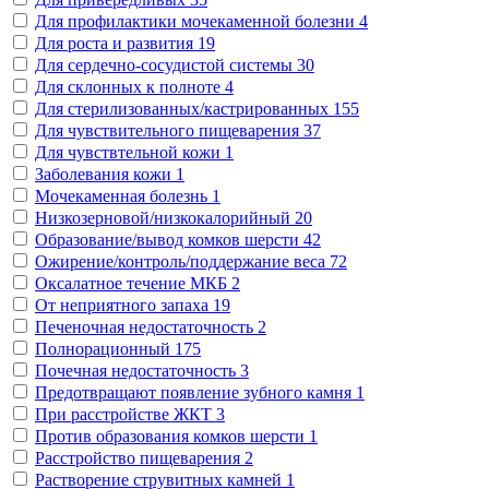
Для профилактики мочекаменной болезни
4
Для роста и развития
19
Для сердечно-сосудистой системы
30
Для склонных к полноте
4
Для стерилизованных/кастрированных
155
Для чувствительного пищеварения
37
Для чувствтельной кожи
1
Заболевания кожи
1
Мочекаменная болезнь
1
Низкозерновой/низкокалорийный
20
Образование/вывод комков шерсти
42
Ожирение/контроль/поддержание веса
72
Оксалатное течение МКБ
2
От неприятного запаха
19
Печеночная недостаточность
2
Полнорационный
175
Почечная недостаточность
3
Предотвращают появление зубного камня
1
При расстройстве ЖКТ
3
Против образования комков шерсти
1
Расстройство пищеварения
2
Растворение струвитных камней
1