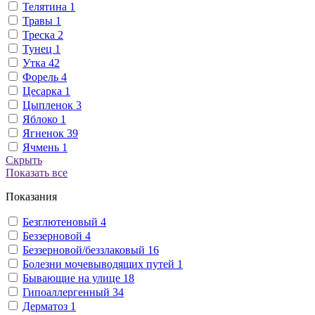
Телятина
1
Травы
1
Треска
2
Тунец
1
Утка
42
Форель
4
Цесарка
1
Цыпленок
3
Яблоко
1
Ягненок
39
Ячмень
1
Скрыть
Показать все
Показания
Безглютеновый
4
Беззерновой
4
Беззерновой/беззлаковый
16
Болезни мочевыводящих путей
1
Бывающие на улице
18
Гипоаллергенный
34
Дерматоз
1