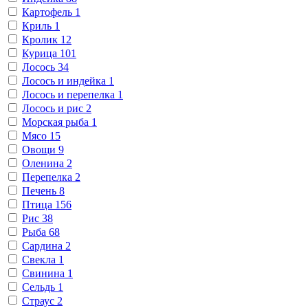
Картофель
1
Криль
1
Кролик
12
Курица
101
Лосось
34
Лосось и индейка
1
Лосось и перепелка
1
Лосось и рис
2
Морская рыба
1
Мясо
15
Овощи
9
Оленина
2
Перепелка
2
Печень
8
Птица
156
Рис
38
Рыба
68
Сардина
2
Свекла
1
Свинина
1
Сельдь
1
Страус
2