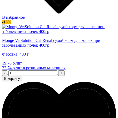
В избранное
-13%
Monge VetSolution Cat Renal сухой корм для кошек при
заболеваниях почек 400гр
Фасовка: 400 г
19.78 р./шт
22.74 р./шт
в розничных магазинах
-
+
В корзину