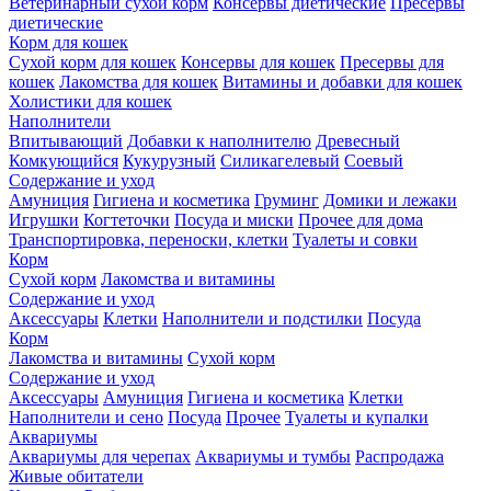
Ветеринарный сухой корм
Консервы диетические
Пресервы
диетические
Корм для кошек
Сухой корм для кошек
Консервы для кошек
Пресервы для
кошек
Лакомства для кошек
Витамины и добавки для кошек
Холистики для кошек
Наполнители
Впитывающий
Добавки к наполнителю
Древесный
Комкующийся
Кукурузный
Силикагелевый
Соевый
Содержание и уход
Амуниция
Гигиена и косметика
Груминг
Домики и лежаки
Игрушки
Когтеточки
Посуда и миски
Прочее для дома
Транспортировка, переноски, клетки
Туалеты и совки
Корм
Сухой корм
Лакомства и витамины
Содержание и уход
Аксессуары
Клетки
Наполнители и подстилки
Посуда
Корм
Лакомства и витамины
Сухой корм
Содержание и уход
Аксессуары
Амуниция
Гигиена и косметика
Клетки
Наполнители и сено
Посуда
Прочее
Туалеты и купалки
Аквариумы
Аквариумы для черепах
Аквариумы и тумбы
Распродажа
Живые обитатели