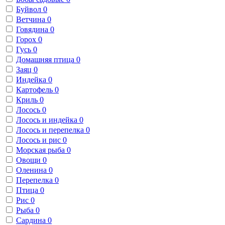
Буйвол
0
Ветчина
0
Говядина
0
Горох
0
Гусь
0
Домашняя птица
0
Заяц
0
Индейка
0
Картофель
0
Криль
0
Лосось
0
Лосось и индейка
0
Лосось и перепелка
0
Лосось и рис
0
Морская рыба
0
Овощи
0
Оленина
0
Перепелка
0
Птица
0
Рис
0
Рыба
0
Сардина
0