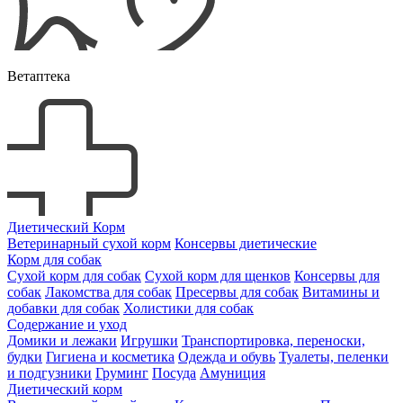
Ветаптека
Диетический Корм
Ветеринарный сухой корм
Консервы диетические
Корм для собак
Сухой корм для собак
Сухой корм для щенков
Консервы для
собак
Лакомства для собак
Пресервы для собак
Витамины и
добавки для собак
Холистики для собак
Содержание и уход
Домики и лежаки
Игрушки
Транспортировка, переноски,
будки
Гигиена и косметика
Одежда и обувь
Туалеты, пеленки
и подгузники
Груминг
Посуда
Амуниция
Диетический корм