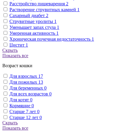
Расстройство пищеварения
2
Растворение струвитных камней
1
Сахарный диабет
2
Струвитные уролиты
1
Уменьшает запах стула
1
Умеренная активность
1
Хроническая почечная недостаточность
1
Цистит
1
Скрыть
Показать все
Возраст кошки
Для взрослых
17
Для пожилых
13
Для беременных
0
Для всех возрастов
0
Для котят
0
Кормящие
0
Старше 7 лет
0
Старше 12 лет
0
Скрыть
Показать все