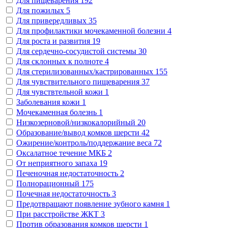
Для пищеварения
192
Для пожилых
5
Для привередливых
35
Для профилактики мочекаменной болезни
4
Для роста и развития
19
Для сердечно-сосудистой системы
30
Для склонных к полноте
4
Для стерилизованных/кастрированных
155
Для чувствительного пищеварения
37
Для чувствтельной кожи
1
Заболевания кожи
1
Мочекаменная болезнь
1
Низкозерновой/низкокалорийный
20
Образование/вывод комков шерсти
42
Ожирение/контроль/поддержание веса
72
Оксалатное течение МКБ
2
От неприятного запаха
19
Печеночная недостаточность
2
Полнорационный
175
Почечная недостаточность
3
Предотвращают появление зубного камня
1
При расстройстве ЖКТ
3
Против образования комков шерсти
1