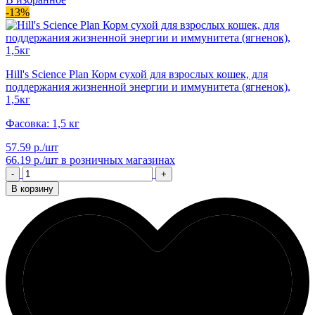
-13%
Hill's Science Plan Корм сухой для взрослых кошек, для
поддержания жизненной энергии и иммунитета (ягненок),
1,5кг
Фасовка: 1,5 кг
57.59 р./шт
66.19 р./шт
в розничных магазинах
-
+
В корзину