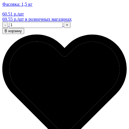
Фасовка: 1,5 кг
60.51 р./шт
69.55 р./шт
в розничных магазинах
-
+
В корзину