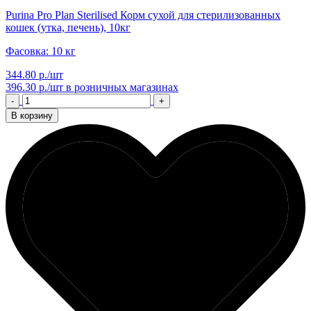
Purina Pro Plan Sterilised Корм сухой для стерилизованных
кошек (утка, печень), 10кг
Фасовка: 10 кг
344.80 р./шт
396.30 р./шт
в розничных магазинах
-
+
В корзину