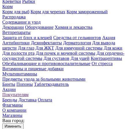
Креветки
Рыбки
Корм
Корм для рыб
Корм для черепах
Корм замороженный
Распродажа
Содержание и уход
Декорации
Оборудование
Химия и лекарства
Ветпрепараты
Защита от блох и клещей
Средства от гельминтов
Акция
Антибиотики
Дезинфектанты
Дерматология
Для вывода
шерсти
Для глаз
Для ЖКТ
Для иммунной системы
Для кожи
Для полости рта
Для почек и мочевой системы
Для сердечно-
сосудистой системы
Для суставов
Для ушей
Контрацептивы
Обезбаливающие и противовоспалительные
От стресса
Витамины и пищевые добавки
Мультивитамины
Предметы ухода за больными животными
Бинты
Попоны
Таблеткодаватель
Акции
Покупателям
Бренды
Доставка
Оплата
Флагманы
О компании
Магазины
Ваш город:
Изменить