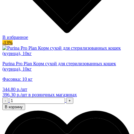
В избранное
-13%
Purina Pro Plan Корм сухой для стерилизованных кошек
(курица), 10кг
Фасовка: 10 кг
344.80 р./шт
396.30 р./шт
в розничных магазинах
-
+
В корзину