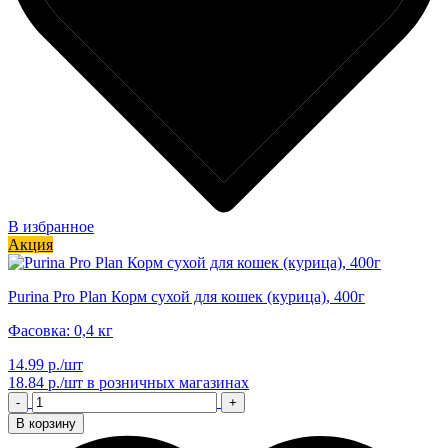
В избранное
Акция
Purina Pro Plan Корм сухой для кошек (курица), 400г
Фасовка: 0,4 кг
14.99 р./шт
18.84 р./шт
в розничных магазинах
-
+
В корзину