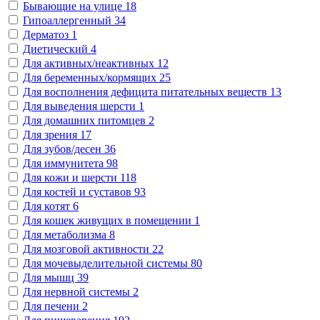
Бывающие на улице
18
Гипоаллергенный
34
Дерматоз
1
Диетический
4
Для активных/неактивных
12
Для беременных/кормящих
25
Для восполнения дефицита питательных веществ
13
Для выведения шерсти
1
Для домашних питомцев
2
Для зрения
17
Для зубов/десен
36
Для иммунитета
98
Для кожи и шерсти
118
Для костей и суставов
93
Для котят
6
Для кошек живущих в помещении
1
Для метаболизма
8
Для мозговой активности
22
Для мочевыделительной системы
80
Для мышц
39
Для нервной системы
2
Для печени
2