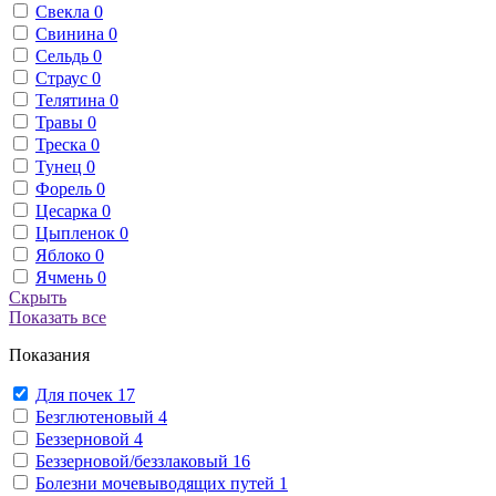
Свекла
0
Свинина
0
Сельдь
0
Страус
0
Телятина
0
Травы
0
Треска
0
Тунец
0
Форель
0
Цесарка
0
Цыпленок
0
Яблоко
0
Ячмень
0
Скрыть
Показать все
Показания
Для почек
17
Безглютеновый
4
Беззерновой
4
Беззерновой/беззлаковый
16
Болезни мочевыводящих путей
1