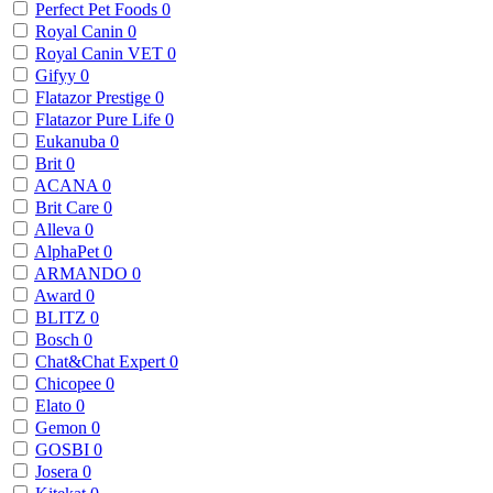
Perfect Pet Foods
0
Royal Canin
0
Royal Canin VET
0
Gifyy
0
Flatazor Prestige
0
Flatazor Pure Life
0
Eukanuba
0
Brit
0
ACANA
0
Brit Care
0
Alleva
0
AlphaPet
0
ARMANDO
0
Award
0
BLITZ
0
Bosch
0
Chat&Chat Expert
0
Chicopee
0
Elato
0
Gemon
0
GOSBI
0
Josera
0