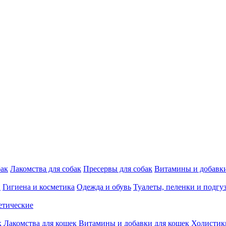
бак
Лакомства для собак
Пресервы для собак
Витамины и добавки
и
Гигиена и косметика
Одежда и обувь
Туалеты, пеленки и подгу
етические
к
Лакомства для кошек
Витамины и добавки для кошек
Холистик