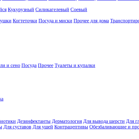
йся
Кукурузный
Силикагелевый
Соевый
рушки
Когтеточки
Посуда и миски
Прочее для дома
Транспортиро
ли и сено
Посуда
Прочее
Туалеты и купалки
жа
иотики
Дезинфектанты
Дерматология
Для вывода шерсти
Для г
ы
Для суставов
Для ушей
Контрацептивы
Обезбаливающие и пр