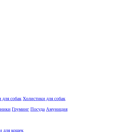
 для собак
Холистики для собак
зники
Груминг
Посуда
Амуниция
и для кошек