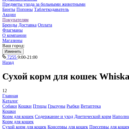
Предметы ухода за больными животными
Бинты
Попоны
Таблеткодаватель
Акции
Покупателям
Бренды
Доставка
Оплата
Флагманы
О компании
Магазины
Ваш город:
Изменить
7255
9:00-21:00
Назад
Сухой корм для кошек Whiska
12
Главная
Каталог
Собаки
Кошки
Птицы
Грызуны
Рыбки
Ветаптека
Кошки
Корм для кошек
Содержание и уход
Диетический корм
Наполн
Корм для кошек
Сухой корм для кошек
Консервы для кошек
Пресервы для коше