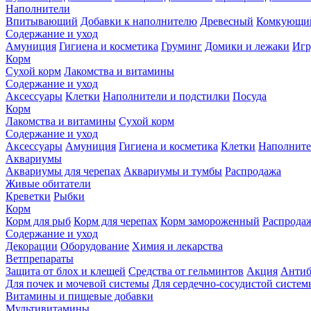
Наполнители
Впитывающий
Добавки к наполнителю
Древесный
Комкующи
Содержание и уход
Амуниция
Гигиена и косметика
Груминг
Домики и лежаки
Иг
Корм
Сухой корм
Лакомства и витамины
Содержание и уход
Аксессуары
Клетки
Наполнители и подстилки
Посуда
Корм
Лакомства и витамины
Сухой корм
Содержание и уход
Аксессуары
Амуниция
Гигиена и косметика
Клетки
Наполните
Аквариумы
Аквариумы для черепах
Аквариумы и тумбы
Распродажа
Живые обитатели
Креветки
Рыбки
Корм
Корм для рыб
Корм для черепах
Корм замороженный
Распрода
Содержание и уход
Декорации
Оборудование
Химия и лекарства
Ветпрепараты
Защита от блох и клещей
Средства от гельминтов
Акция
Антиб
Для почек и мочевой системы
Для сердечно-сосудистой систем
Витамины и пищевые добавки
Мультивитамины