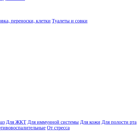
вка, переноски, клетки
Туалеты и совки
лаз
Для ЖКТ
Для иммунной системы
Для кожи
Для полости рта
отивовоспалительные
От стресса