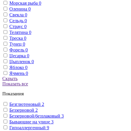
Морская рыба
0
Оленина
0
Свекла
0
Сельдь
0
Страус
0
Телятина
0
Треска
0
Тунец
0
Форель
0
Цесарка
0
Цыпленок
0
Яблоко
0
Ячмень
0
Скрыть
Показать все
Показания
Безглютеновый
2
Беззерновой
2
Беззерновой/беззлаковый
3
Бывающие на улице
3
Гипоаллергенный
9