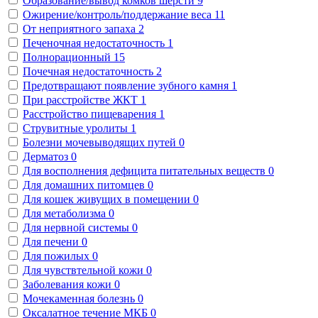
Образование/вывод комков шерсти
9
Ожирение/контроль/поддержание веса
11
От неприятного запаха
2
Печеночная недостаточность
1
Полнорационный
15
Почечная недостаточность
2
Предотвращают появление зубного камня
1
При расстройстве ЖКТ
1
Расстройство пищеварения
1
Струвитные уролиты
1
Болезни мочевыводящих путей
0
Дерматоз
0
Для восполнения дефицита питательных веществ
0
Для домашних питомцев
0
Для кошек живущих в помещении
0
Для метаболизма
0
Для нервной системы
0
Для печени
0
Для пожилых
0
Для чувствтельной кожи
0
Заболевания кожи
0
Мочекаменная болезнь
0
Оксалатное течение МКБ
0