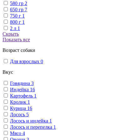
580 гр
2
650 гр
7
750 г
1
800 г
1
2 л
1
Скрыть
Показать все
Возраст собаки
Для взрослых
0
Вкус
Говядина
3
Индейка
16
Картофель
1
Кролик
1
Курица
16
Лосось
5
Лосось и индейка
1
Лосось и перепелка
1
Мясо
4
Овощи
3