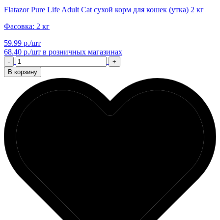
Flatazor Pure Life Adult Cat сухой корм для кошек (утка) 2 кг
Фасовка: 2 кг
59.99 р./шт
68.40 р./шт
в розничных магазинах
-
+
В корзину