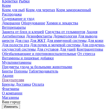
Креветки
Рыбки
Корм
Корм для рыб
Корм для черепах
Корм замороженный
Распродажа
Содержание и уход
Декорации
Оборудование
Химия и лекарства
Ветпрепараты
Защита от блох и клещей
Средства от гельминтов
Акция
Антибиотики
Дезинфектанты
Дерматология
Для вывода
шерсти
Для глаз
Для ЖКТ
Для иммунной системы
Для кожи
Для полости рта
Для почек и мочевой системы
Для сердечно-
сосудистой системы
Для суставов
Для ушей
Контрацептивы
Обезбаливающие и противовоспалительные
От стресса
Витамины и пищевые добавки
Мультивитамины
Предметы ухода за больными животными
Бинты
Попоны
Таблеткодаватель
Акции
Покупателям
Бренды
Доставка
Оплата
Флагманы
О компании
Магазины
Ваш город:
Изменить