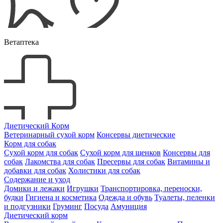
Ветаптека
Диетический Корм
Ветеринарный сухой корм
Консервы диетические
Корм для собак
Сухой корм для собак
Сухой корм для щенков
Консервы для
собак
Лакомства для собак
Пресервы для собак
Витамины и
добавки для собак
Холистики для собак
Содержание и уход
Домики и лежаки
Игрушки
Транспортировка, переноски,
будки
Гигиена и косметика
Одежда и обувь
Туалеты, пеленки
и подгузники
Груминг
Посуда
Амуниция
Диетический корм