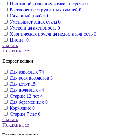
Против образования комков шерсти
0
Растворение струвитных камней
0
Сахарный диабет
0
Уменьшает запах стула
0
Умеренная активность
0
Хроническая почечная недостаточность
0
Цистит
0
Скрыть
Показать все
Возраст кошки
Для взрослых
74
Для всех возрастов
3
Для котят
15
Для пожилых
44
Старше 12 лет
4
Для беременных
0
Кормящие
0
Старше 7 лет
0
Скрыть
Показать все