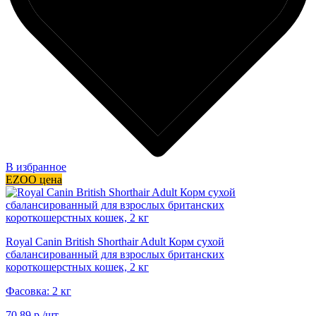
В избранное
EZOO цена
Royal Canin British Shorthair Adult Корм сухой
сбалансированный для взрослых британских
короткошерстных кошек, 2 кг
Фасовка: 2 кг
70.89 р./шт