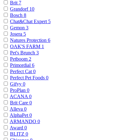
Brit
7
Grandorf
10
Bosch
8
Chat&Chat Expert
5
Gemon
3
Josera
5
Natures Protection
6
OAK'S FARM
1
Pet's Brunch
3
Petboom
2
Primordial
6
Perfect Cat
0
Perfect Pet Foods
0
Gifyy
0
ProPlan
0
ACANA
0
Brit Care
0
Alleva
0
AlphaPet
0
ARMANDO
0
Award
0
BLITZ
0