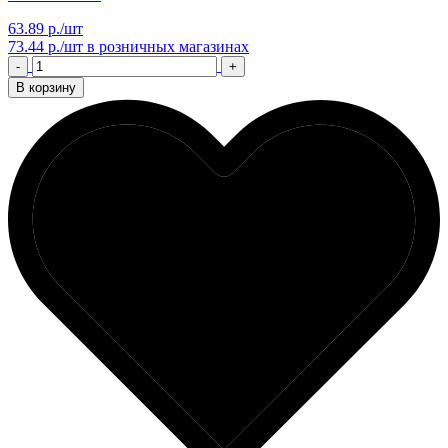
63.89 р./шт
73.44 р./шт
в розничных магазинах
-
+
В корзину