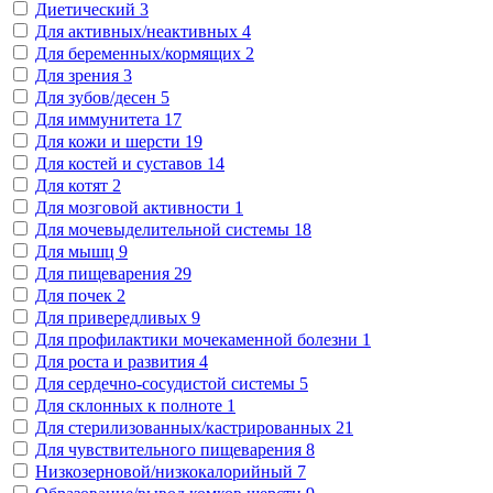
Диетический
3
Для активных/неактивных
4
Для беременных/кормящих
2
Для зрения
3
Для зубов/десен
5
Для иммунитета
17
Для кожи и шерсти
19
Для костей и суставов
14
Для котят
2
Для мозговой активности
1
Для мочевыделительной системы
18
Для мышц
9
Для пищеварения
29
Для почек
2
Для привередливых
9
Для профилактики мочекаменной болезни
1
Для роста и развития
4
Для сердечно-сосудистой системы
5
Для склонных к полноте
1
Для стерилизованных/кастрированных
21
Для чувствительного пищеварения
8
Низкозерновой/низкокалорийный
7