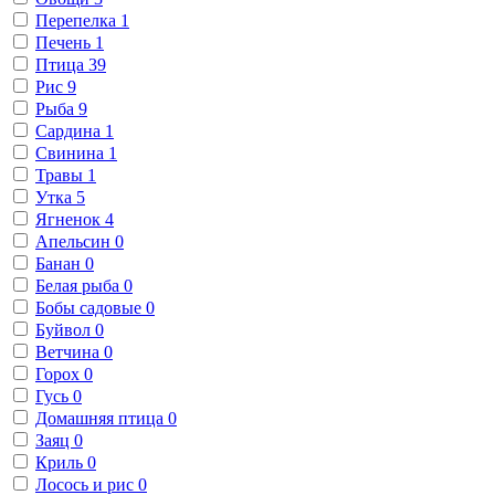
Перепелка
1
Печень
1
Птица
39
Рис
9
Рыба
9
Сардина
1
Свинина
1
Травы
1
Утка
5
Ягненок
4
Апельсин
0
Банан
0
Белая рыба
0
Бобы садовые
0
Буйвол
0
Ветчина
0
Горох
0
Гусь
0
Домашняя птица
0
Заяц
0
Криль
0
Лосось и рис
0