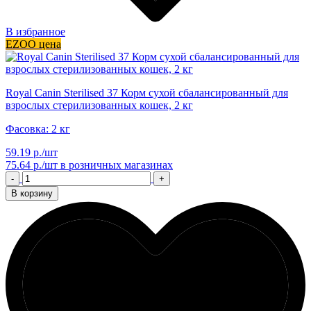
В избранное
EZOO цена
Royal Canin Sterilised 37 Корм сухой сбалансированный для
взрослых стерилизованных кошек, 2 кг
Фасовка: 2 кг
59.19 р./шт
75.64 р./шт
в розничных магазинах
-
+
В корзину