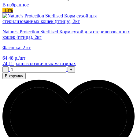
В избранное
-13%
Nature's Protection Sterilised Корм сухой для стерилизованных
кошек (птица), 2кг
Фасовка: 2 кг
64.48 р./шт
74.11 р./шт
в розничных магазинах
-
+
В корзину