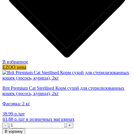
В избранное
EZOO цена
Brit Premium Cat Sterilised Корм сухой для стерилизованных
кошек (лосось, курица), 2кг
Фасовка: 2 кг
38.99 р./шт
43.88 р./шт
в розничных магазинах
-
+
В корзину