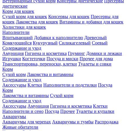
Ветеринарный сухой корм
Консервы диетические
Пресервы
диетические
Корм для кошек
Сухой корм для кошек
Консервы для кошек
Пресервы для
кошек
Лакомства для кошек
Витамины и добавки для кошек
Холистики для кошек
Наполнители
Впитывающий
Добавки к наполнителю
Древесный
Комкующийся
Кукурузный
Силикагелевый
Соевый
Содержание и уход
Амуниция
Гигиена и косметика
Груминг
Домики и лежаки
Игрушки
Когтеточки
Посуда и миски
Прочее для дома
Транспортировка, переноски, клетки
Туалеты и совки
Корм
Сухой корм
Лакомства и витамины
Содержание и уход
Аксессуары
Клетки
Наполнители и подстилки
Посуда
Корм
Лакомства и витамины
Сухой корм
Содержание и уход
Аксессуары
Амуниция
Гигиена и косметика
Клетки
Наполнители и сено
Посуда
Прочее
Туалеты и купалки
Аквариумы
Аквариумы для черепах
Аквариумы и тумбы
Распродажа
Живые обитатели