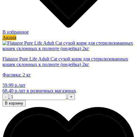
В избранное
Акция
Flatazor Pure Life Adult Cat сухой корм для стерилизованных
кошек склонных к полноте (индейка) 2кг
Фасовка: 2 кг
59.99 р./шт
68.40 р./шт
в розничных магазинах
-
+
В корзину