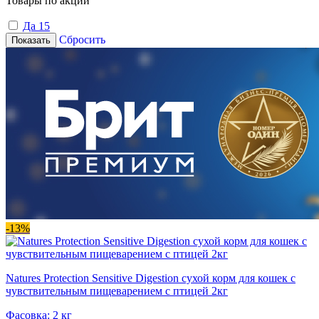
Товары по акции
Да
15
Сбросить
Показать
-13%
Natures Protection Sensitive Digestion сухой корм для кошек с
чувствительным пищеварением с птицей 2кг
Фасовка: 2 кг