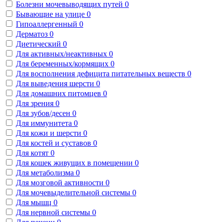
Болезни мочевыводящих путей
0
Бывающие на улице
0
Гипоаллергенный
0
Дерматоз
0
Диетический
0
Для активных/неактивных
0
Для беременных/кормящих
0
Для восполнения дефицита питательных веществ
0
Для выведения шерсти
0
Для домашних питомцев
0
Для зрения
0
Для зубов/десен
0
Для иммунитета
0
Для кожи и шерсти
0
Для костей и суставов
0
Для котят
0
Для кошек живущих в помещении
0
Для метаболизма
0
Для мозговой активности
0
Для мочевыделительной системы
0
Для мышц
0
Для нервной системы
0