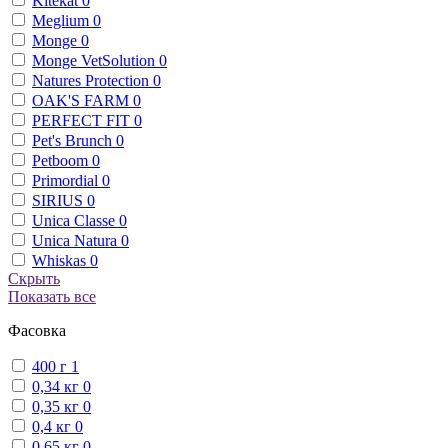
Kitekat
0
Meglium
0
Monge
0
Monge VetSolution
0
Natures Protection
0
OAK'S FARM
0
PERFECT FIT
0
Pet's Brunch
0
Petboom
0
Primordial
0
SIRIUS
0
Unica Classe
0
Unica Natura
0
Whiskas
0
Скрыть
Показать все
Фасовка
400 г
1
0,34 кг
0
0,35 кг
0
0,4 кг
0
0,65 кг
0