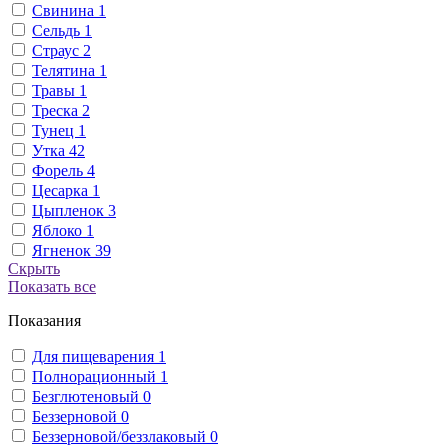
Свинина
1
Сельдь
1
Страус
2
Телятина
1
Травы
1
Треска
2
Тунец
1
Утка
42
Форель
4
Цесарка
1
Цыпленок
3
Яблоко
1
Ягненок
39
Скрыть
Показать все
Показания
Для пищеварения
1
Полнорационный
1
Безглютеновый
0
Беззерновой
0
Беззерновой/беззлаковый
0