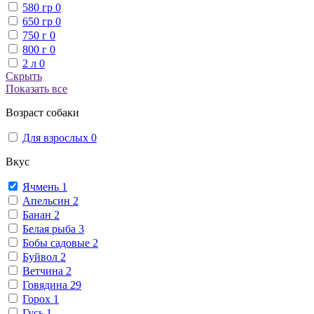
580 гр
0
650 гр
0
750 г
0
800 г
0
2 л
0
Скрыть
Показать все
Возраст собаки
Для взрослых
0
Вкус
Ячмень
1
Апельсин
2
Банан
2
Белая рыба
3
Бобы садовые
2
Буйвол
2
Ветчина
2
Говядина
29
Горох
1
Гусь
1