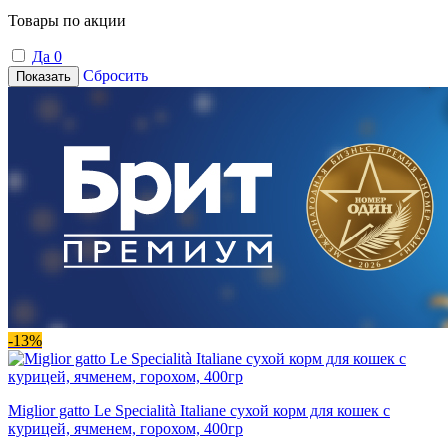
Товары по акции
Да
0
Сбросить
Показать
-13%
Miglior gatto Le Specialità Italiane сухой корм для кошек с
курицей, ячменем, горохом, 400гр