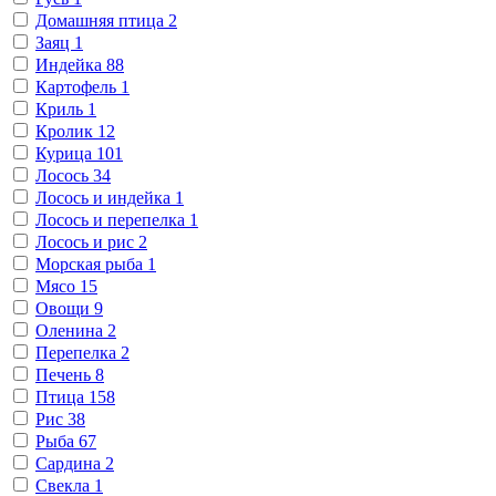
Домашняя птица
2
Заяц
1
Индейка
88
Картофель
1
Криль
1
Кролик
12
Курица
101
Лосось
34
Лосось и индейка
1
Лосось и перепелка
1
Лосось и рис
2
Морская рыба
1
Мясо
15
Овощи
9
Оленина
2
Перепелка
2
Печень
8
Птица
158
Рис
38
Рыба
67
Сардина
2
Свекла
1