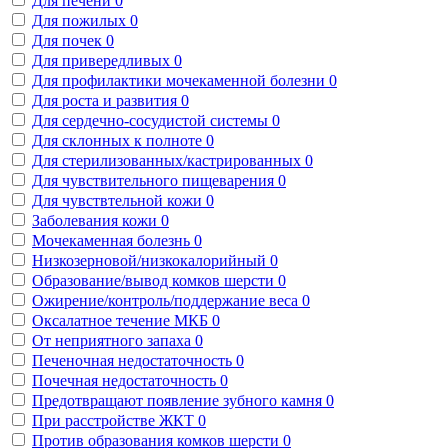
Для печени
0
Для пожилых
0
Для почек
0
Для привередливых
0
Для профилактики мочекаменной болезни
0
Для роста и развития
0
Для сердечно-сосудистой системы
0
Для склонных к полноте
0
Для стерилизованных/кастрированных
0
Для чувствительного пищеварения
0
Для чувствтельной кожи
0
Заболевания кожи
0
Мочекаменная болезнь
0
Низкозерновой/низкокалорийный
0
Образование/вывод комков шерсти
0
Ожирение/контроль/поддержание веса
0
Оксалатное течение МКБ
0
От неприятного запаха
0
Печеночная недостаточность
0
Почечная недостаточность
0
Предотвращают появление зубного камня
0
При расстройстве ЖКТ
0
Против образования комков шерсти
0