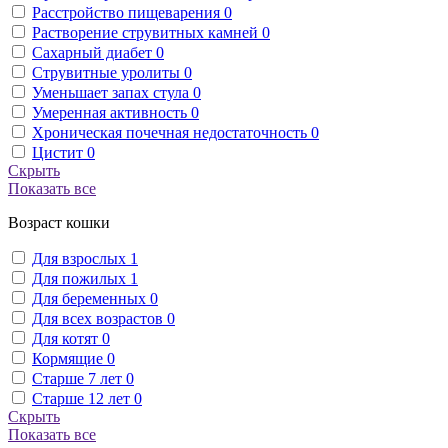
Расстройство пищеварения
0
Растворение струвитных камней
0
Сахарный диабет
0
Струвитные уролиты
0
Уменьшает запах стула
0
Умеренная активность
0
Хроническая почечная недостаточность
0
Цистит
0
Скрыть
Показать все
Возраст кошки
Для взрослых
1
Для пожилых
1
Для беременных
0
Для всех возрастов
0
Для котят
0
Кормящие
0
Старше 7 лет
0
Старше 12 лет
0
Скрыть
Показать все