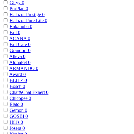
Gifyy
0
ProPlan
0
Flatazor Prestige
0
Flatazor Pure Life
0
Eukanuba
0
Brit
0
ACANA
0
Brit Care
0
Grandorf
0
Alleva
0
AlphaPet
0
ARMANDO
0
Award
0
BLITZ
0
Bosch
0
Chat&Chat Expert
0
Chicopee
0
Elato
0
Gemon
0
GOSBI
0
Hill's
0
Josera
0