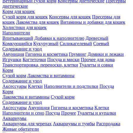
Ветеринарный сухой корм
Консервы диетические
Пресервы
диетические
Корм для кошек
Сухой корм для кошек
Консервы для кошек
Пресервы для
кошек
Лакомства для кошек
Витамины и добавки для кошек
Холистики для кошек
Наполнители
Впитывающий
Добавки к наполнителю
Древесный
Комкующийся
Кукурузный
Силикагелевый
Соевый
Содержание и уход
Амуниция
Гигиена и косметика
Груминг
Домики и лежаки
Игрушки
Когтеточки
Посуда и миски
Прочее для дома
Транспортировка, переноски, клетки
Туалеты и совки
Корм
Сухой корм
Лакомства и витамины
Содержание и уход
Аксессуары
Клетки
Наполнители и подстилки
Посуда
Корм
Лакомства и витамины
Сухой корм
Содержание и уход
Аксессуары
Амуниция
Гигиена и косметика
Клетки
Наполнители и сено
Посуда
Прочее
Туалеты и купалки
Аквариумы
Аквариумы для черепах
Аквариумы и тумбы
Распродажа
Живые обитатели