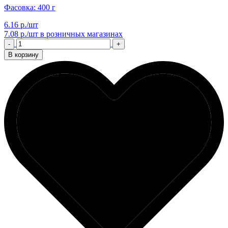
Фасовка: 400 г
6.16 р./шт
7.08 р./шт
в розничных магазинах
-
+
В корзину