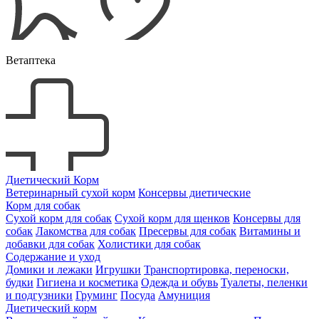
Ветаптека
Диетический Корм
Ветеринарный сухой корм
Консервы диетические
Корм для собак
Сухой корм для собак
Сухой корм для щенков
Консервы для
собак
Лакомства для собак
Пресервы для собак
Витамины и
добавки для собак
Холистики для собак
Содержание и уход
Домики и лежаки
Игрушки
Транспортировка, переноски,
будки
Гигиена и косметика
Одежда и обувь
Туалеты, пеленки
и подгузники
Груминг
Посуда
Амуниция
Диетический корм