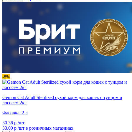
-8%
Gemon Cat Adult Sterilized сухой корм для кошек с тунцом и
лососем 2кг
Фасовка: 2 л
30.36 р./шт
33.00 р./шт
в розничных магазинах