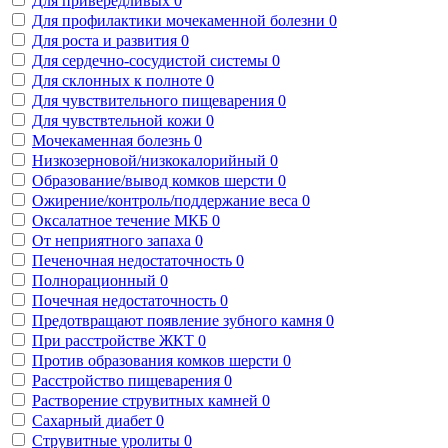
Для привередливых
0
Для профилактики мочекаменной болезни
0
Для роста и развития
0
Для сердечно-сосудистой системы
0
Для склонных к полноте
0
Для чувствительного пищеварения
0
Для чувствтельной кожи
0
Мочекаменная болезнь
0
Низкозерновой/низкокалорийный
0
Образование/вывод комков шерсти
0
Ожирение/контроль/поддержание веса
0
Оксалатное течение МКБ
0
От неприятного запаха
0
Печеночная недостаточность
0
Полнорационный
0
Почечная недостаточность
0
Предотвращают появление зубного камня
0
При расстройстве ЖКТ
0
Против образования комков шерсти
0
Расстройство пищеварения
0
Растворение струвитных камней
0
Сахарный диабет
0
Струвитные уролиты
0