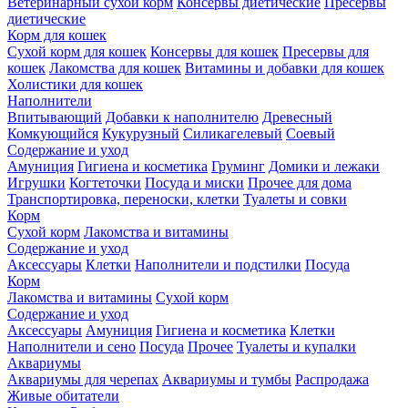
Ветеринарный сухой корм
Консервы диетические
Пресервы
диетические
Корм для кошек
Сухой корм для кошек
Консервы для кошек
Пресервы для
кошек
Лакомства для кошек
Витамины и добавки для кошек
Холистики для кошек
Наполнители
Впитывающий
Добавки к наполнителю
Древесный
Комкующийся
Кукурузный
Силикагелевый
Соевый
Содержание и уход
Амуниция
Гигиена и косметика
Груминг
Домики и лежаки
Игрушки
Когтеточки
Посуда и миски
Прочее для дома
Транспортировка, переноски, клетки
Туалеты и совки
Корм
Сухой корм
Лакомства и витамины
Содержание и уход
Аксессуары
Клетки
Наполнители и подстилки
Посуда
Корм
Лакомства и витамины
Сухой корм
Содержание и уход
Аксессуары
Амуниция
Гигиена и косметика
Клетки
Наполнители и сено
Посуда
Прочее
Туалеты и купалки
Аквариумы
Аквариумы для черепах
Аквариумы и тумбы
Распродажа
Живые обитатели