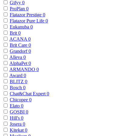
Gifyy
0
ProPlan
0
Flatazor Prestige
0
Flatazor Pure Life
0
Eukanuba
0
Brit
0
ACANA
0
Brit Care
0
Grandorf
0
Alleva
0
AlphaPet
0
ARMANDO
0
Award
0
BLITZ
0
Bosch
0
Chat&Chat Expert
0
Chicopee
0
Elato
0
GOSBI
0
Hill's
0
Josera
0
Kitekat
0