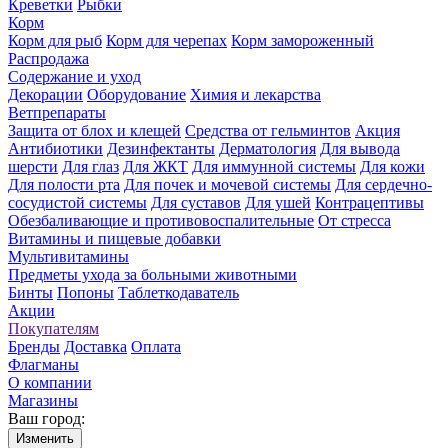
Креветки
Рыбки
Корм
Корм для рыб
Корм для черепах
Корм замороженный
Распродажа
Содержание и уход
Декорации
Оборудование
Химия и лекарства
Ветпрепараты
Защита от блох и клещей
Средства от гельминтов
Акция
Антибиотики
Дезинфектанты
Дерматология
Для вывода
шерсти
Для глаз
Для ЖКТ
Для иммунной системы
Для кожи
Для полости рта
Для почек и мочевой системы
Для сердечно-
сосудистой системы
Для суставов
Для ушей
Контрацептивы
Обезбаливающие и противовоспалительные
От стресса
Витамины и пищевые добавки
Мультивитамины
Предметы ухода за больными животными
Бинты
Попоны
Таблеткодаватель
Акции
Покупателям
Бренды
Доставка
Оплата
Флагманы
О компании
Магазины
Ваш город:
Изменить