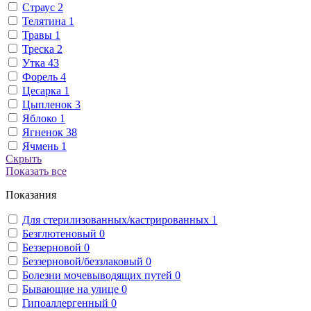
Страус
2
Телятина
1
Травы
1
Треска
2
Утка
43
Форель
4
Цесарка
1
Цыпленок
3
Яблоко
1
Ягненок
38
Ячмень
1
Скрыть
Показать все
Показания
Для стерилизованных/кастрированных
1
Безглютеновый
0
Беззерновой
0
Беззерновой/беззлаковый
0
Болезни мочевыводящих путей
0
Бывающие на улице
0
Гипоаллергенный
0