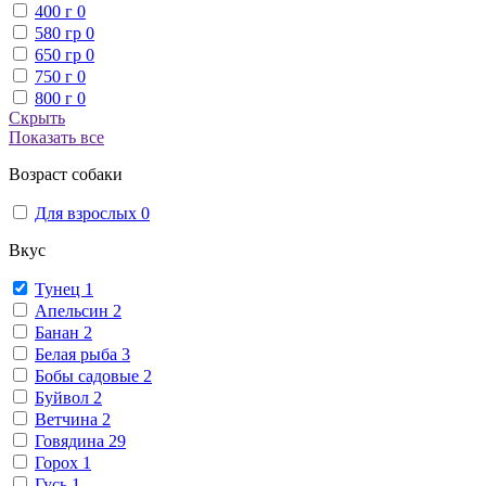
400 г
0
580 гр
0
650 гр
0
750 г
0
800 г
0
Скрыть
Показать все
Возраст собаки
Для взрослых
0
Вкус
Тунец
1
Апельсин
2
Банан
2
Белая рыба
3
Бобы садовые
2
Буйвол
2
Ветчина
2
Говядина
29
Горох
1
Гусь
1