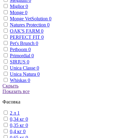
Meglium
0
Miglior
0
Monge
0
Monge VetSolution
0
Natures Protection
0
OAK'S FARM
0
PERFECT FIT
0
Pet's Brunch
0
Petboom
0
Primordial
0
SIRIUS
0
Unica Classe
0
Unica Natura
0
Whiskas
0
Скрыть
Показать все
Фасовка
2 л
1
0,34 кг
0
0,35 кг
0
0,4 кг
0
0,65 кг
0