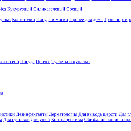
йся
Кукурузный
Силикагелевый
Соевый
рушки
Когтеточки
Посуда и миски
Прочее для дома
Транспортиро
ли и сено
Посуда
Прочее
Туалеты и купалки
жа
иотики
Дезинфектанты
Дерматология
Для вывода шерсти
Для г
ы
Для суставов
Для ушей
Контрацептивы
Обезбаливающие и пр