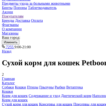
Предметы ухода за больными животными
Бинты
Попоны
Таблеткодаватель
Акции
Покупателям
Бренды
Доставка
Оплата
Флагманы
О компании
Магазины
Ваш город:
Изменить
7255
9:00-21:00
Назад
Сухой корм для кошек Petboo
2
Главная
Каталог
Собаки
Кошки
Птицы
Грызуны
Рыбки
Ветаптека
Кошки
Корм для кошек
Содержание и уход
Диетический корм
Наполн
Корм для кошек
Сухой корм для кошек
Консервы для кошек
Пресервы для коше