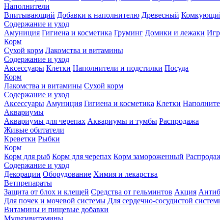
Наполнители
Впитывающий
Добавки к наполнителю
Древесный
Комкующи
Содержание и уход
Амуниция
Гигиена и косметика
Груминг
Домики и лежаки
Иг
Корм
Сухой корм
Лакомства и витамины
Содержание и уход
Аксессуары
Клетки
Наполнители и подстилки
Посуда
Корм
Лакомства и витамины
Сухой корм
Содержание и уход
Аксессуары
Амуниция
Гигиена и косметика
Клетки
Наполните
Аквариумы
Аквариумы для черепах
Аквариумы и тумбы
Распродажа
Живые обитатели
Креветки
Рыбки
Корм
Корм для рыб
Корм для черепах
Корм замороженный
Распрода
Содержание и уход
Декорации
Оборудование
Химия и лекарства
Ветпрепараты
Защита от блох и клещей
Средства от гельминтов
Акция
Антиб
Для почек и мочевой системы
Для сердечно-сосудистой систем
Витамины и пищевые добавки
Мультивитамины