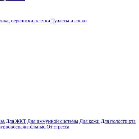
вка, переноски, клетки
Туалеты и совки
лаз
Для ЖКТ
Для иммунной системы
Для кожи
Для полости рта
отивовоспалительные
От стресса