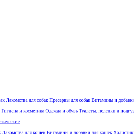
бак
Лакомства для собак
Пресервы для собак
Витамины и добавки
и
Гигиена и косметика
Одежда и обувь
Туалеты, пеленки и подгу
етические
к
Лакомства для кошек
Витамины и добавки для кошек
Холистик