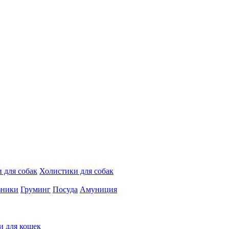
 для собак
Холистики для собак
зники
Груминг
Посуда
Амуниция
и для кошек