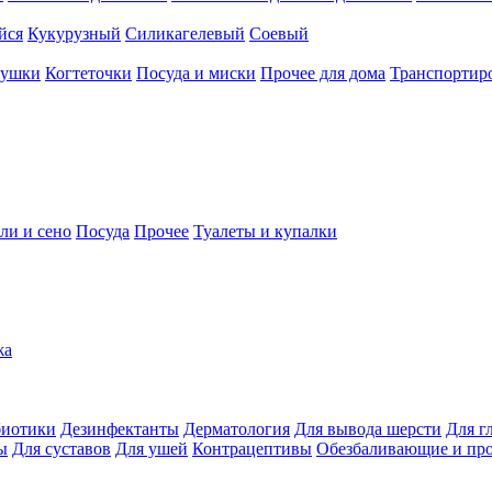
йся
Кукурузный
Силикагелевый
Соевый
рушки
Когтеточки
Посуда и миски
Прочее для дома
Транспортиро
ли и сено
Посуда
Прочее
Туалеты и купалки
жа
иотики
Дезинфектанты
Дерматология
Для вывода шерсти
Для г
ы
Для суставов
Для ушей
Контрацептивы
Обезбаливающие и пр