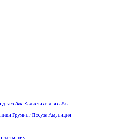
 для собак
Холистики для собак
зники
Груминг
Посуда
Амуниция
и для кошек