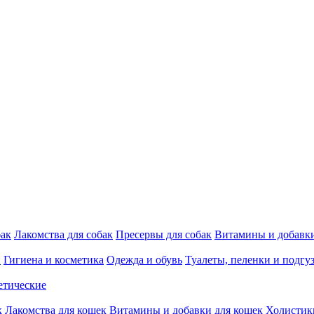
бак
Лакомства для собак
Пресервы для собак
Витамины и добавки
и
Гигиена и косметика
Одежда и обувь
Туалеты, пеленки и подгу
етические
к
Лакомства для кошек
Витамины и добавки для кошек
Холистик