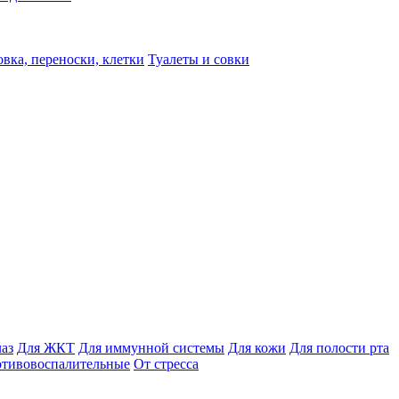
вка, переноски, клетки
Туалеты и совки
лаз
Для ЖКТ
Для иммунной системы
Для кожи
Для полости рта
отивовоспалительные
От стресса