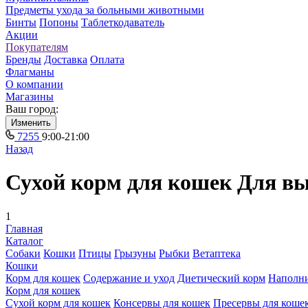
Предметы ухода за больными животными
Бинты
Попоны
Таблеткодаватель
Акции
Покупателям
Бренды
Доставка
Оплата
Флагманы
О компании
Магазины
Ваш город:
Изменить
7255
9:00-21:00
Назад
Сухой корм для кошек Для в
1
Главная
Каталог
Собаки
Кошки
Птицы
Грызуны
Рыбки
Ветаптека
Кошки
Корм для кошек
Содержание и уход
Диетический корм
Наполн
Корм для кошек
Сухой корм для кошек
Консервы для кошек
Пресервы для коше