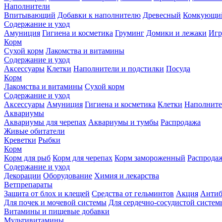
Наполнители
Впитывающий
Добавки к наполнителю
Древесный
Комкующи
Содержание и уход
Амуниция
Гигиена и косметика
Груминг
Домики и лежаки
Иг
Корм
Сухой корм
Лакомства и витамины
Содержание и уход
Аксессуары
Клетки
Наполнители и подстилки
Посуда
Корм
Лакомства и витамины
Сухой корм
Содержание и уход
Аксессуары
Амуниция
Гигиена и косметика
Клетки
Наполните
Аквариумы
Аквариумы для черепах
Аквариумы и тумбы
Распродажа
Живые обитатели
Креветки
Рыбки
Корм
Корм для рыб
Корм для черепах
Корм замороженный
Распрода
Содержание и уход
Декорации
Оборудование
Химия и лекарства
Ветпрепараты
Защита от блох и клещей
Средства от гельминтов
Акция
Антиб
Для почек и мочевой системы
Для сердечно-сосудистой систем
Витамины и пищевые добавки
Мультивитамины