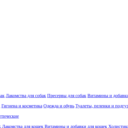
бак
Лакомства для собак
Пресервы для собак
Витамины и добавки
и
Гигиена и косметика
Одежда и обувь
Туалеты, пеленки и подгу
етические
к
Лакомства для кошек
Витамины и добавки для кошек
Холистик