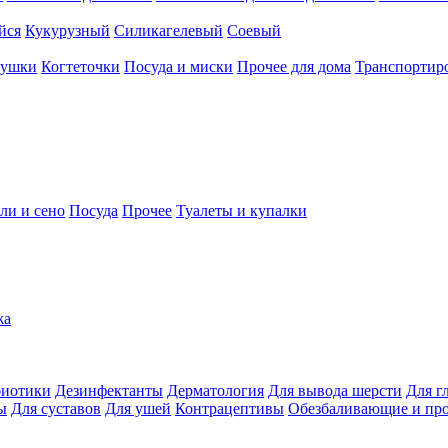
йся
Кукурузный
Силикагелевый
Соевый
рушки
Когтеточки
Посуда и миски
Прочее для дома
Транспортиро
ли и сено
Посуда
Прочее
Туалеты и купалки
жа
иотики
Дезинфектанты
Дерматология
Для вывода шерсти
Для г
ы
Для суставов
Для ушей
Контрацептивы
Обезбаливающие и пр