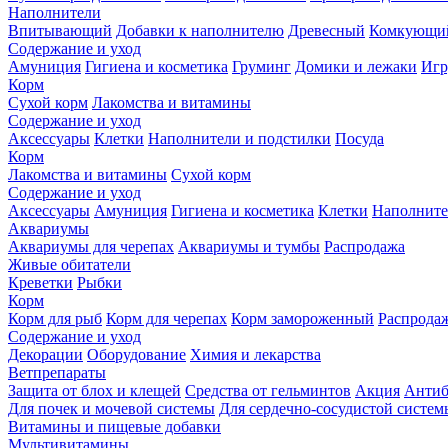
Наполнители
Впитывающий
Добавки к наполнителю
Древесный
Комкующи
Содержание и уход
Амуниция
Гигиена и косметика
Груминг
Домики и лежаки
Иг
Корм
Сухой корм
Лакомства и витамины
Содержание и уход
Аксессуары
Клетки
Наполнители и подстилки
Посуда
Корм
Лакомства и витамины
Сухой корм
Содержание и уход
Аксессуары
Амуниция
Гигиена и косметика
Клетки
Наполните
Аквариумы
Аквариумы для черепах
Аквариумы и тумбы
Распродажа
Живые обитатели
Креветки
Рыбки
Корм
Корм для рыб
Корм для черепах
Корм замороженный
Распрода
Содержание и уход
Декорации
Оборудование
Химия и лекарства
Ветпрепараты
Защита от блох и клещей
Средства от гельминтов
Акция
Антиб
Для почек и мочевой системы
Для сердечно-сосудистой систем
Витамины и пищевые добавки
Мультивитамины