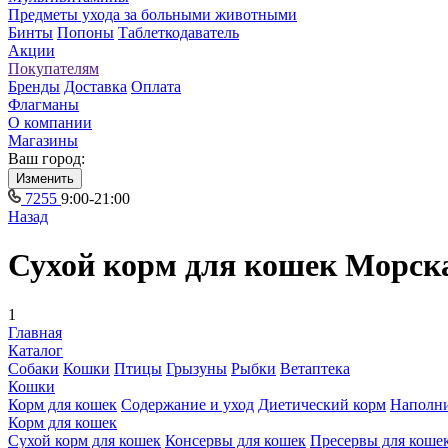
Предметы ухода за больными животными
Бинты
Попоны
Таблеткодаватель
Акции
Покупателям
Бренды
Доставка
Оплата
Флагманы
О компании
Магазины
Ваш город:
Изменить
7255
9:00-21:00
Назад
Сухой корм для кошек Морск
1
Главная
Каталог
Собаки
Кошки
Птицы
Грызуны
Рыбки
Ветаптека
Кошки
Корм для кошек
Содержание и уход
Диетический корм
Наполн
Корм для кошек
Сухой корм для кошек
Консервы для кошек
Пресервы для коше