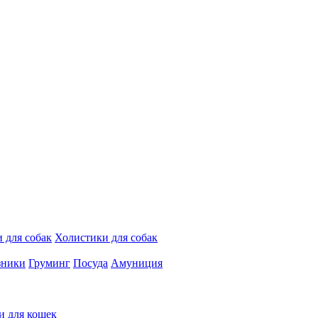
 для собак
Холистики для собак
зники
Груминг
Посуда
Амуниция
и для кошек