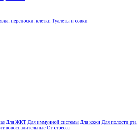
вка, переноски, клетки
Туалеты и совки
лаз
Для ЖКТ
Для иммунной системы
Для кожи
Для полости рта
отивовоспалительные
От стресса