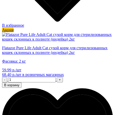
В избранное
Акция
Flatazor Pure Life Adult Cat сухой корм для стерилизованных
кошек склонных к полноте (индейка) 2кг
Фасовка: 2 кг
59.99 р./шт
68.40 р./шт
в розничных магазинах
-
+
В корзину