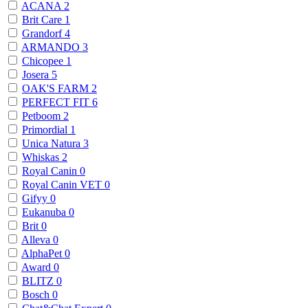
ACANA
2
Brit Care
1
Grandorf
4
ARMANDO
3
Chicopee
1
Josera
5
OAK'S FARM
2
PERFECT FIT
6
Petboom
2
Primordial
1
Unica Natura
3
Whiskas
2
Royal Canin
0
Royal Canin VET
0
Gifyy
0
Eukanuba
0
Brit
0
Alleva
0
AlphaPet
0
Award
0
BLITZ
0
Bosch
0