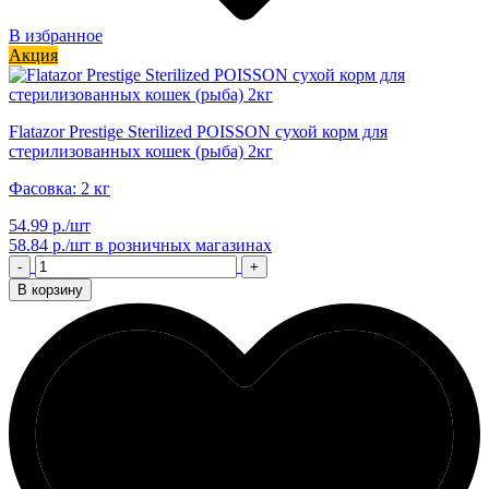
В избранное
Акция
Flatazor Prestige Sterilized POISSON сухой корм для
стерилизованных кошек (рыба) 2кг
Фасовка: 2 кг
54.99 р./шт
58.84 р./шт
в розничных магазинах
-
+
В корзину