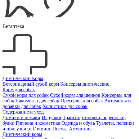
Ветаптека
Диетический Корм
Ветеринарный сухой корм
Консервы диетические
Корм для собак
Сухой корм для собак
Сухой корм для щенков
Консервы для
собак
Лакомства для собак
Пресервы для собак
Витамины и
добавки для собак
Холистики для собак
Содержание и уход
Домики и лежаки
Игрушки
Транспортировка, переноски,
будки
Гигиена и косметика
Одежда и обувь
Туалеты, пеленки
и подгузники
Груминг
Посуда
Амуниция
Диетический корм