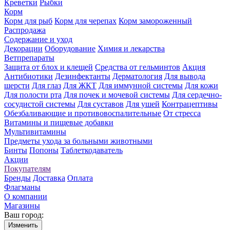
Креветки
Рыбки
Корм
Корм для рыб
Корм для черепах
Корм замороженный
Распродажа
Содержание и уход
Декорации
Оборудование
Химия и лекарства
Ветпрепараты
Защита от блох и клещей
Средства от гельминтов
Акция
Антибиотики
Дезинфектанты
Дерматология
Для вывода
шерсти
Для глаз
Для ЖКТ
Для иммунной системы
Для кожи
Для полости рта
Для почек и мочевой системы
Для сердечно-
сосудистой системы
Для суставов
Для ушей
Контрацептивы
Обезбаливающие и противовоспалительные
От стресса
Витамины и пищевые добавки
Мультивитамины
Предметы ухода за больными животными
Бинты
Попоны
Таблеткодаватель
Акции
Покупателям
Бренды
Доставка
Оплата
Флагманы
О компании
Магазины
Ваш город:
Изменить