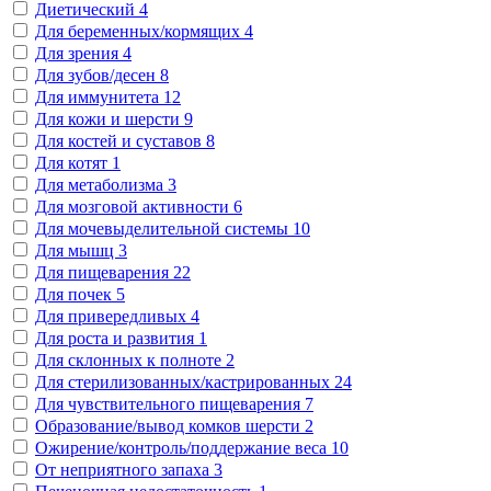
Диетический
4
Для беременных/кормящих
4
Для зрения
4
Для зубов/десен
8
Для иммунитета
12
Для кожи и шерсти
9
Для костей и суставов
8
Для котят
1
Для метаболизма
3
Для мозговой активности
6
Для мочевыделительной системы
10
Для мышц
3
Для пищеварения
22
Для почек
5
Для привередливых
4
Для роста и развития
1
Для склонных к полноте
2
Для стерилизованных/кастрированных
24
Для чувствительного пищеварения
7
Образование/вывод комков шерсти
2
Ожирение/контроль/поддержание веса
10
От неприятного запаха
3