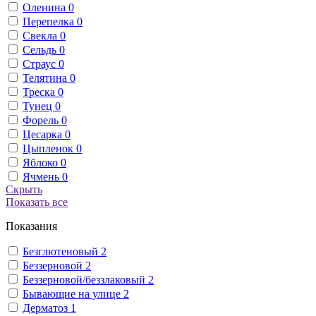
Оленина
0
Перепелка
0
Свекла
0
Сельдь
0
Страус
0
Телятина
0
Треска
0
Тунец
0
Форель
0
Цесарка
0
Цыпленок
0
Яблоко
0
Ячмень
0
Скрыть
Показать все
Показания
Безглютеновый
2
Беззерновой
2
Беззерновой/беззлаковый
2
Бывающие на улице
2
Дерматоз
1