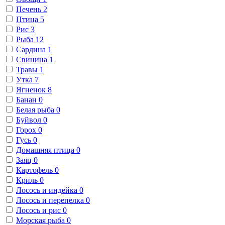
Печень
2
Птица
5
Рис
3
Рыба
12
Сардина
1
Свинина
1
Травы
1
Утка
7
Ягненок
8
Банан
0
Белая рыба
0
Буйвол
0
Горох
0
Гусь
0
Домашняя птица
0
Заяц
0
Картофель
0
Криль
0
Лосось и индейка
0
Лосось и перепелка
0
Лосось и рис
0
Морская рыба
0