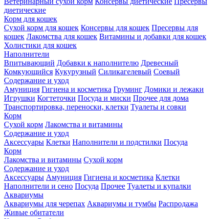
Ветеринарный сухой корм
Консервы диетические
Пресервы
диетические
Корм для кошек
Сухой корм для кошек
Консервы для кошек
Пресервы для
кошек
Лакомства для кошек
Витамины и добавки для кошек
Холистики для кошек
Наполнители
Впитывающий
Добавки к наполнителю
Древесный
Комкующийся
Кукурузный
Силикагелевый
Соевый
Содержание и уход
Амуниция
Гигиена и косметика
Груминг
Домики и лежаки
Игрушки
Когтеточки
Посуда и миски
Прочее для дома
Транспортировка, переноски, клетки
Туалеты и совки
Корм
Сухой корм
Лакомства и витамины
Содержание и уход
Аксессуары
Клетки
Наполнители и подстилки
Посуда
Корм
Лакомства и витамины
Сухой корм
Содержание и уход
Аксессуары
Амуниция
Гигиена и косметика
Клетки
Наполнители и сено
Посуда
Прочее
Туалеты и купалки
Аквариумы
Аквариумы для черепах
Аквариумы и тумбы
Распродажа
Живые обитатели