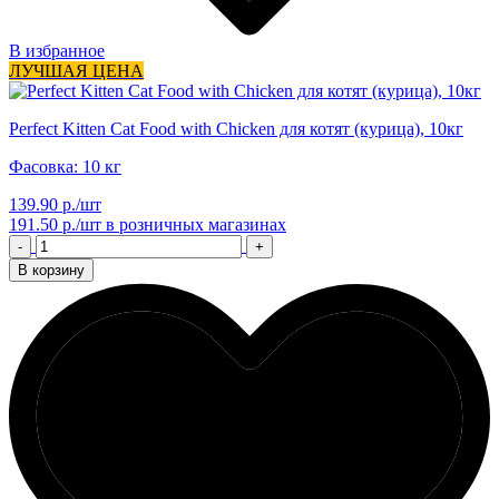
В избранное
ЛУЧШАЯ ЦЕНА
Perfect Kitten Cat Food with Chicken для котят (курица), 10кг
Фасовка: 10 кг
139.90 р./шт
191.50 р./шт
в розничных магазинах
-
+
В корзину