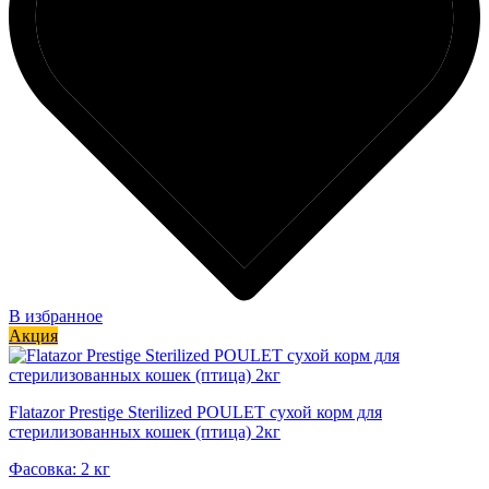
В избранное
Акция
Flatazor Prestige Sterilized POULET сухой корм для
стерилизованных кошек (птица) 2кг
Фасовка: 2 кг