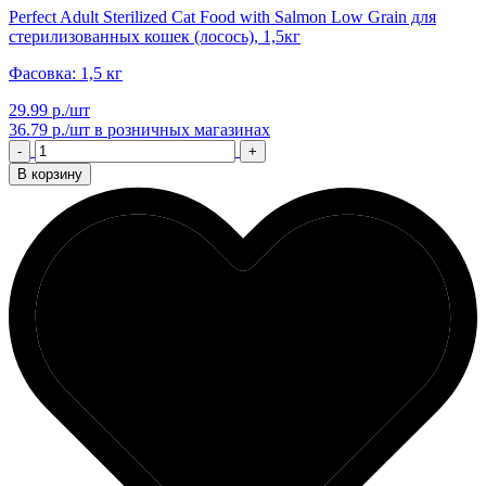
Perfect Adult Sterilized Cat Food with Salmon Low Grain для
стерилизованных кошек (лосось), 1,5кг
Фасовка: 1,5 кг
29.99 р./шт
36.79 р./шт
в розничных магазинах
-
+
В корзину