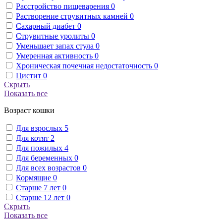
Расстройство пищеварения
0
Растворение струвитных камней
0
Сахарный диабет
0
Струвитные уролиты
0
Уменьшает запах стула
0
Умеренная активность
0
Хроническая почечная недостаточность
0
Цистит
0
Скрыть
Показать все
Возраст кошки
Для взрослых
5
Для котят
2
Для пожилых
4
Для беременных
0
Для всех возрастов
0
Кормящие
0
Старше 7 лет
0
Старше 12 лет
0
Скрыть
Показать все