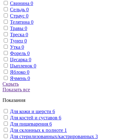
Свинина
0
Сельдь
0
Страус
0
Телятина
0
Травы
0
Треска
0
Тунец
0
Утка
0
Форель
0
Цесарка
0
Цыпленок
0
Яблоко
0
Ячмень
0
Скрыть
Показать все
Показания
Для кожи и шерсти
6
Для костей и суставов
6
Для пищеварения
6
Для склонных к полноте
1
Для стерилизованных/кастрированных
3