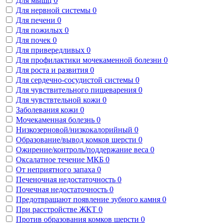
Для мышц
0
Для нервной системы
0
Для печени
0
Для пожилых
0
Для почек
0
Для привередливых
0
Для профилактики мочекаменной болезни
0
Для роста и развития
0
Для сердечно-сосудистой системы
0
Для чувствительного пищеварения
0
Для чувствтельной кожи
0
Заболевания кожи
0
Мочекаменная болезнь
0
Низкозерновой/низкокалорийный
0
Образование/вывод комков шерсти
0
Ожирение/контроль/поддержание веса
0
Оксалатное течение МКБ
0
От неприятного запаха
0
Печеночная недостаточность
0
Почечная недостаточность
0
Предотвращают появление зубного камня
0
При расстройстве ЖКТ
0
Против образования комков шерсти
0