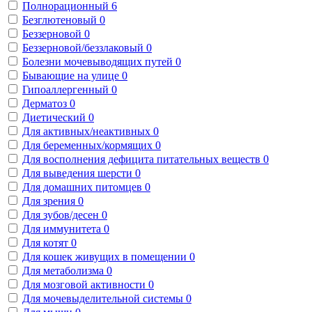
Полнорационный
6
Безглютеновый
0
Беззерновой
0
Беззерновой/беззлаковый
0
Болезни мочевыводящих путей
0
Бывающие на улице
0
Гипоаллергенный
0
Дерматоз
0
Диетический
0
Для активных/неактивных
0
Для беременных/кормящих
0
Для восполнения дефицита питательных веществ
0
Для выведения шерсти
0
Для домашних питомцев
0
Для зрения
0
Для зубов/десен
0
Для иммунитета
0
Для котят
0
Для кошек живущих в помещении
0
Для метаболизма
0
Для мозговой активности
0
Для мочевыделительной системы
0