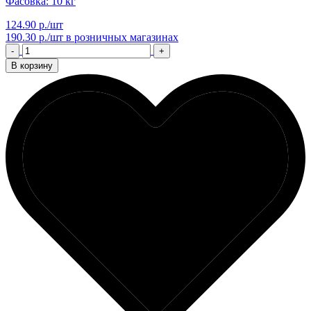
Фасовка: 10 кг
124.90 р./шт
190.30 р./шт
в розничных магазинах
-
+
В корзину