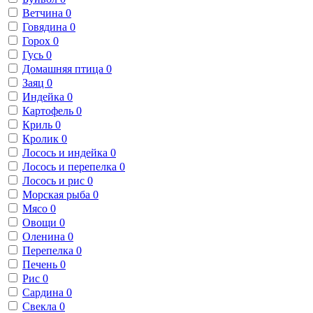
Ветчина
0
Говядина
0
Горох
0
Гусь
0
Домашняя птица
0
Заяц
0
Индейка
0
Картофель
0
Криль
0
Кролик
0
Лосось и индейка
0
Лосось и перепелка
0
Лосось и рис
0
Морская рыба
0
Мясо
0
Овощи
0
Оленина
0
Перепелка
0
Печень
0
Рис
0
Сардина
0
Свекла
0