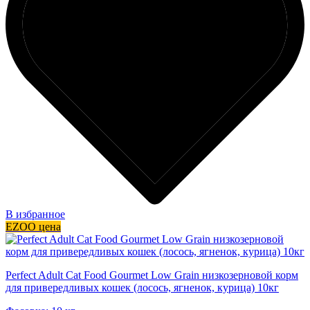
В избранное
EZOO цена
Perfect Adult Cat Food Gourmet Low Grain низкозерновой корм
для привередливых кошек (лосось, ягненок, курица) 10кг