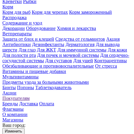
Креветки
Рыбки
Корм
Корм для рыб
Корм для черепах
Корм замороженный
Распродажа
Содержание и уход
Декорации
Оборудование
Химия и лекарства
Ветпрепараты
Защита от блох и клещей
Средства от гельминтов
Акция
Антибиотики
Дезинфектанты
Дерматология
Для вывода
шерсти
Для глаз
Для ЖКТ
Для иммунной системы
Для кожи
Для полости рта
Для почек и мочевой системы
Для сердечно-
сосудистой системы
Для суставов
Для ушей
Контрацептивы
Обезбаливающие и противовоспалительные
От стресса
Витамины и пищевые добавки
Мультивитамины
Предметы ухода за больными животными
Бинты
Попоны
Таблеткодаватель
Акции
Покупателям
Бренды
Доставка
Оплата
Флагманы
О компании
Магазины
Ваш город:
Изменить