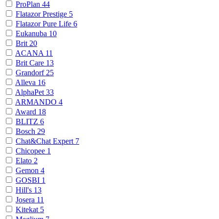
ProPlan
44
Flatazor Prestige
5
Flatazor Pure Life
6
Eukanuba
10
Brit
20
ACANA
11
Brit Care
13
Grandorf
25
Alleva
16
AlphaPet
33
ARMANDO
4
Award
18
BLITZ
6
Bosch
29
Chat&Chat Expert
7
Chicopee
1
Elato
2
Gemon
4
GOSBI
1
Hill's
13
Josera
11
Kitekat
5