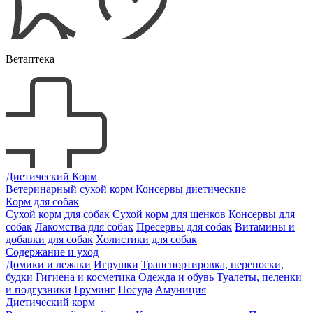
Ветаптека
Диетический Корм
Ветеринарный сухой корм
Консервы диетические
Корм для собак
Сухой корм для собак
Сухой корм для щенков
Консервы для
собак
Лакомства для собак
Пресервы для собак
Витамины и
добавки для собак
Холистики для собак
Содержание и уход
Домики и лежаки
Игрушки
Транспортировка, переноски,
будки
Гигиена и косметика
Одежда и обувь
Туалеты, пеленки
и подгузники
Груминг
Посуда
Амуниция
Диетический корм