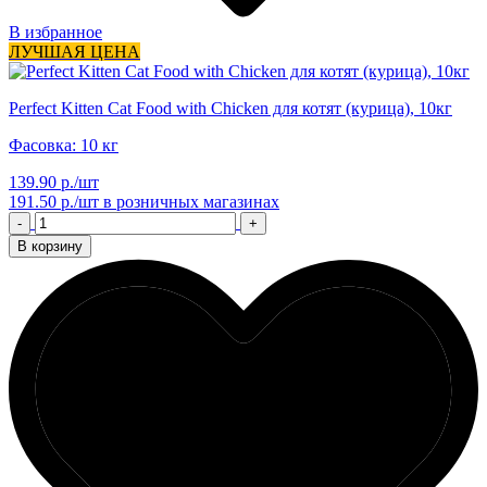
В избранное
ЛУЧШАЯ ЦЕНА
Perfect Kitten Cat Food with Chicken для котят (курица), 10кг
Фасовка: 10 кг
139.90 р./шт
191.50 р./шт
в розничных магазинах
-
+
В корзину