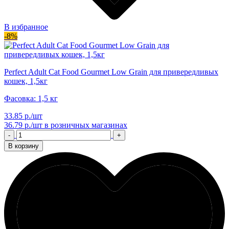
В избранное
-8%
Perfect Adult Cat Food Gourmet Low Grain для привередливых
кошек, 1,5кг
Фасовка: 1,5 кг
33.85 р./шт
36.79 р./шт
в розничных магазинах
-
+
В корзину