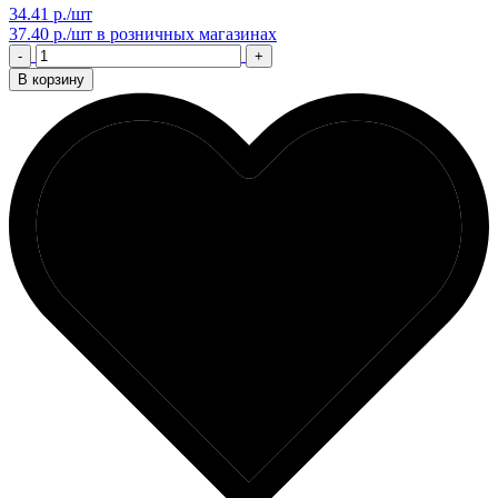
34.41 р./шт
37.40 р./шт
в розничных магазинах
-
+
В корзину