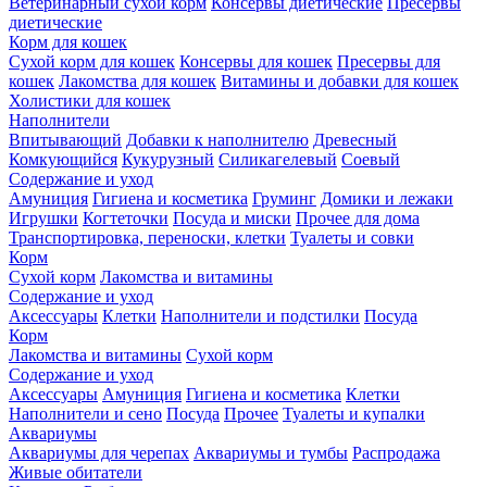
Ветеринарный сухой корм
Консервы диетические
Пресервы
диетические
Корм для кошек
Сухой корм для кошек
Консервы для кошек
Пресервы для
кошек
Лакомства для кошек
Витамины и добавки для кошек
Холистики для кошек
Наполнители
Впитывающий
Добавки к наполнителю
Древесный
Комкующийся
Кукурузный
Силикагелевый
Соевый
Содержание и уход
Амуниция
Гигиена и косметика
Груминг
Домики и лежаки
Игрушки
Когтеточки
Посуда и миски
Прочее для дома
Транспортировка, переноски, клетки
Туалеты и совки
Корм
Сухой корм
Лакомства и витамины
Содержание и уход
Аксессуары
Клетки
Наполнители и подстилки
Посуда
Корм
Лакомства и витамины
Сухой корм
Содержание и уход
Аксессуары
Амуниция
Гигиена и косметика
Клетки
Наполнители и сено
Посуда
Прочее
Туалеты и купалки
Аквариумы
Аквариумы для черепах
Аквариумы и тумбы
Распродажа
Живые обитатели