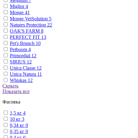
Meglium
7
Miglior
4
Monge
41
Monge VetSolution
5
Natures Protection
22
OAK'S FARM
8
PERFECT FIT
13
Pet's Brunch
10
Petboom
4
Primordial
12
SIRIUS
12
Unica Classe
12
Unica Natura
11
Whiskas
12
Скрыть
Показать все
Фасовка
1,5 кг
4
10 кг
3
0,34 кг
0
0,35 кг
0
0,4 кг
0