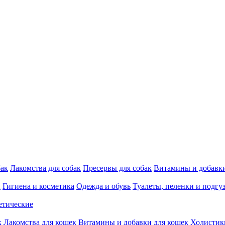
бак
Лакомства для собак
Пресервы для собак
Витамины и добавки
и
Гигиена и косметика
Одежда и обувь
Туалеты, пеленки и подгу
етические
к
Лакомства для кошек
Витамины и добавки для кошек
Холистик