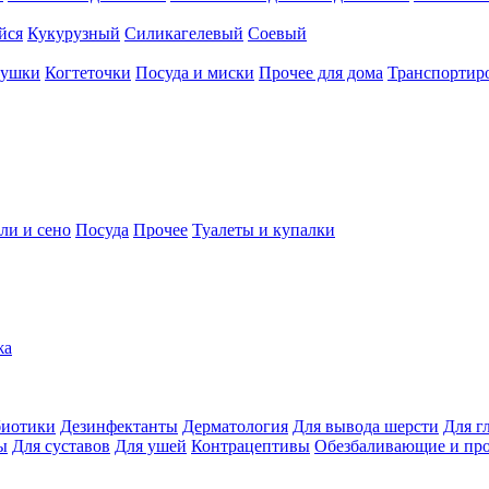
йся
Кукурузный
Силикагелевый
Соевый
рушки
Когтеточки
Посуда и миски
Прочее для дома
Транспортиро
ли и сено
Посуда
Прочее
Туалеты и купалки
жа
иотики
Дезинфектанты
Дерматология
Для вывода шерсти
Для г
ы
Для суставов
Для ушей
Контрацептивы
Обезбаливающие и пр