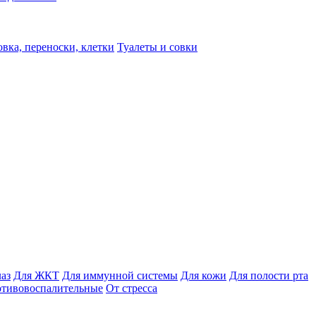
вка, переноски, клетки
Туалеты и совки
лаз
Для ЖКТ
Для иммунной системы
Для кожи
Для полости рта
отивовоспалительные
От стресса