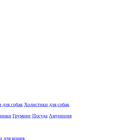
 для собак
Холистики для собак
зники
Груминг
Посуда
Амуниция
и для кошек