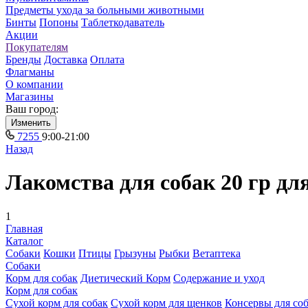
Предметы ухода за больными животными
Бинты
Попоны
Таблеткодаватель
Акции
Покупателям
Бренды
Доставка
Оплата
Флагманы
О компании
Магазины
Ваш город:
Изменить
7255
9:00-21:00
Назад
Лакомства для собак 20 гр дл
1
Главная
Каталог
Собаки
Кошки
Птицы
Грызуны
Рыбки
Ветаптека
Собаки
Корм для собак
Диетический Корм
Содержание и уход
Корм для собак
Сухой корм для собак
Сухой корм для щенков
Консервы для со