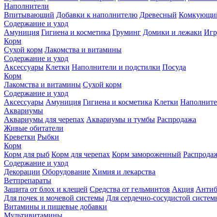
Наполнители
Впитывающий
Добавки к наполнителю
Древесный
Комкующи
Содержание и уход
Амуниция
Гигиена и косметика
Груминг
Домики и лежаки
Иг
Корм
Сухой корм
Лакомства и витамины
Содержание и уход
Аксессуары
Клетки
Наполнители и подстилки
Посуда
Корм
Лакомства и витамины
Сухой корм
Содержание и уход
Аксессуары
Амуниция
Гигиена и косметика
Клетки
Наполните
Аквариумы
Аквариумы для черепах
Аквариумы и тумбы
Распродажа
Живые обитатели
Креветки
Рыбки
Корм
Корм для рыб
Корм для черепах
Корм замороженный
Распрода
Содержание и уход
Декорации
Оборудование
Химия и лекарства
Ветпрепараты
Защита от блох и клещей
Средства от гельминтов
Акция
Антиб
Для почек и мочевой системы
Для сердечно-сосудистой систем
Витамины и пищевые добавки
Мультивитамины