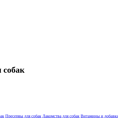
я собак
бак
Пресервы для собак
Лакомства для собак
Витамины и добавки