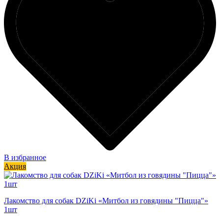
В избранное
Акция
Лакомство для собак DZiKi «Митбол из говядины "Пицца"»
1шт