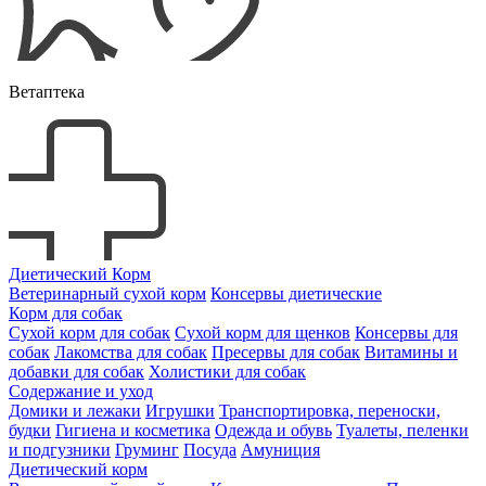
Ветаптека
Диетический Корм
Ветеринарный сухой корм
Консервы диетические
Корм для собак
Сухой корм для собак
Сухой корм для щенков
Консервы для
собак
Лакомства для собак
Пресервы для собак
Витамины и
добавки для собак
Холистики для собак
Содержание и уход
Домики и лежаки
Игрушки
Транспортировка, переноски,
будки
Гигиена и косметика
Одежда и обувь
Туалеты, пеленки
и подгузники
Груминг
Посуда
Амуниция
Диетический корм