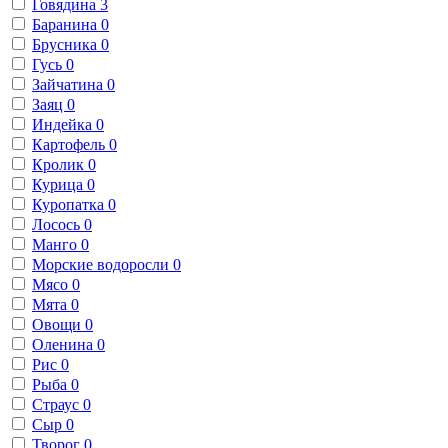
Говядина
3
Баранина
0
Брусника
0
Гусь
0
Зайчатина
0
Заяц
0
Индейка
0
Картофель
0
Кролик
0
Курица
0
Куропатка
0
Лосось
0
Манго
0
Морские водоросли
0
Мясо
0
Мята
0
Овощи
0
Оленина
0
Рис
0
Рыба
0
Страус
0
Сыр
0
Творог
0