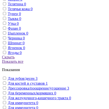
Телятина
0
Телячья кожа
0
Тунец
0
Тыква
0
Утка
0
Фазан
0
Цыпленок
0
Черника
0
Шпинат
0
Ягненок
0
Ягоды
0
Скрыть
Показать все
Показания
Для зубов/десен
3
Для костей и суставов
1
Дрессировка/поощрение/угощение
3
Для беременных/кормящих
0
Для желудочного-кишечного тракта
0
Для иммунитета
0
Для иммунитета
0