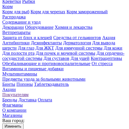
Креветки
Рыбки
Корм
Корм для рыб
Корм для черепах
Корм замороженный
Распродажа
Содержание и уход
Декорации
Оборудование
Химия и лекарства
Ветпрепараты
Защита от блох и клещей
Средства от гельминтов
Акция
Антибиотики
Дезинфектанты
Дерматология
Для вывода
шерсти
Для глаз
Для ЖКТ
Для иммунной системы
Для кожи
Для полости рта
Для почек и мочевой системы
Для сердечно-
сосудистой системы
Для суставов
Для ушей
Контрацептивы
Обезбаливающие и противовоспалительные
От стресса
Витамины и пищевые добавки
Мультивитамины
Предметы ухода за больными животными
Бинты
Попоны
Таблеткодаватель
Акции
Покупателям
Бренды
Доставка
Оплата
Флагманы
О компании
Магазины
Ваш город:
Изменить