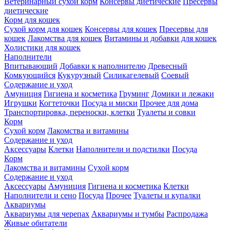
Ветеринарный сухой корм
Консервы диетические
Пресервы
диетические
Корм для кошек
Сухой корм для кошек
Консервы для кошек
Пресервы для
кошек
Лакомства для кошек
Витамины и добавки для кошек
Холистики для кошек
Наполнители
Впитывающий
Добавки к наполнителю
Древесный
Комкующийся
Кукурузный
Силикагелевый
Соевый
Содержание и уход
Амуниция
Гигиена и косметика
Груминг
Домики и лежаки
Игрушки
Когтеточки
Посуда и миски
Прочее для дома
Транспортировка, переноски, клетки
Туалеты и совки
Корм
Сухой корм
Лакомства и витамины
Содержание и уход
Аксессуары
Клетки
Наполнители и подстилки
Посуда
Корм
Лакомства и витамины
Сухой корм
Содержание и уход
Аксессуары
Амуниция
Гигиена и косметика
Клетки
Наполнители и сено
Посуда
Прочее
Туалеты и купалки
Аквариумы
Аквариумы для черепах
Аквариумы и тумбы
Распродажа
Живые обитатели