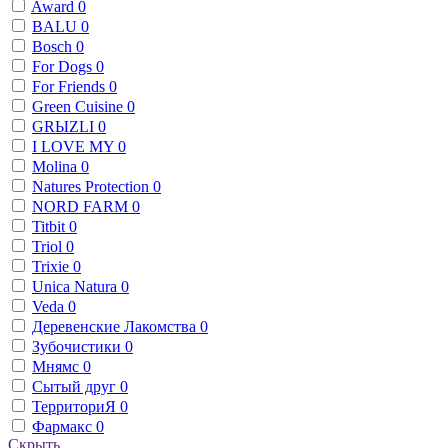
Award
0
BALU
0
Bosch
0
For Dogs
0
For Friends
0
Green Cuisine
0
GRЫZLI
0
I LOVE MY
0
Molina
0
Natures Protection
0
NORD FARM
0
Titbit
0
Triol
0
Trixie
0
Unica Natura
0
Veda
0
Деревенские Лакомства
0
Зубочистики
0
Мнямс
0
Сытый друг
0
ТерриториЯ
0
Фармакс
0
Скрыть