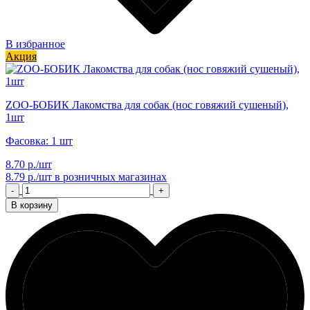
В избранное
Акция
ZОО-БОБИК Лакомства для собак (нос говяжий сушеный),
1шт
Фасовка: 1 шт
8.70 р./шт
8.79 р./шт
в розничных магазинах
-
+
В корзину