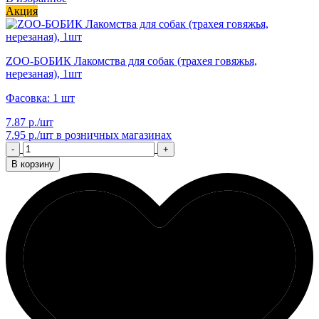
Акция
ZОО-БОБИК Лакомства для собак (трахея говяжья,
нерезаная), 1шт
Фасовка: 1 шт
7.87 р./шт
7.95 р./шт
в розничных магазинах
-
+
В корзину