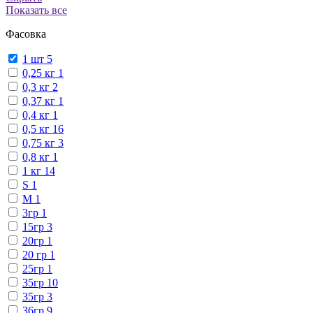
Показать все
Фасовка
1 шт
5
0,25 кг
1
0,3 кг
2
0,37 кг
1
0,4 кг
1
0,5 кг
16
0,75 кг
3
0,8 кг
1
1 кг
14
S
1
М
1
3гр
1
15гр
3
20гр
1
20 гр
1
25гр
1
35гр
10
35гр
3
36гр
9