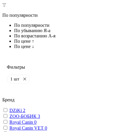
По популярности
По популярности
По убыванию Я-а
По возрастанию А-я
По цене ↑
По цене ↓
Фильтры
1 шт
Бренд
DZiKi
2
ZОО-БОБИК
3
Royal Canin
0
Royal Canin VET
0