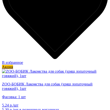
В избранное
Акция
ZОО-БОБИК Лакомства для собак (хрящ лопаточный
говяжий), 1шт
Фасовка: 1 шт
5.24 р./шт
5.30 р./шт
в розничных магазинах