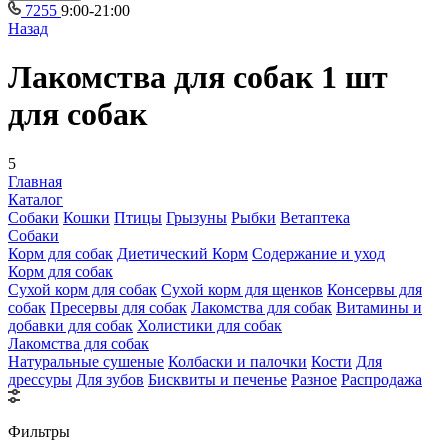
7255
9:00-21:00
Назад
Лакомства для собак 1 шт
для собак
5
Главная
Каталог
Собаки
Кошки
Птицы
Грызуны
Рыбки
Ветаптека
Собаки
Корм для собак
Диетический Корм
Содержание и уход
Корм для собак
Сухой корм для собак
Сухой корм для щенков
Консервы для
собак
Пресервы для собак
Лакомства для собак
Витамины и
добавки для собак
Холистики для собак
Лакомства для собак
Натуральные сушеные
Колбаски и палочки
Кости
Для
дрессуры
Для зубов
Бисквиты и печенье
Разное
Распродажа
Фильтры