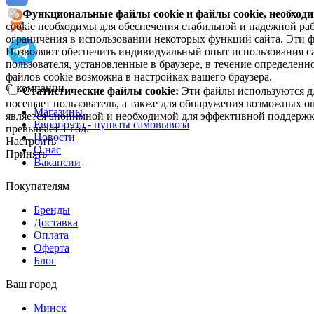
Функциональные файлы cookie и файлы cookie, необходи
cookie необходимы для обеспечения стабильной и надежной раб
ограничения в использовании некоторых функций сайта. Эти ф
Позволяют обеспечить индивидуальный опыт использования са
пользователя, установленные в браузере, в течение определен
файлов cookie возможна в настройках вашего браузера.
О компании
Статистические файлы cookie:
Эти файлы используются дл
посещает пользователь, а также для обнаружения возможных о
Магазины
является анонимной и необходимой для эффективной поддержки
Европочта - пункты самовывоза
превышает 1 год.
Новости
Настроить
О нас
Принять
Вакансии
Покупателям
Бренды
Доставка
Оплата
Оферта
Блог
Ваш город
Минск