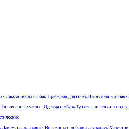
бак
Лакомства для собак
Пресервы для собак
Витамины и добавки
и
Гигиена и косметика
Одежда и обувь
Туалеты, пеленки и подгу
етические
к
Лакомства для кошек
Витамины и добавки для кошек
Холистик