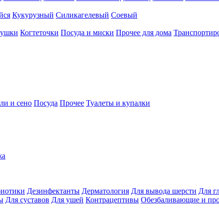
йся
Кукурузный
Силикагелевый
Соевый
рушки
Когтеточки
Посуда и миски
Прочее для дома
Транспортиро
ли и сено
Посуда
Прочее
Туалеты и купалки
жа
иотики
Дезинфектанты
Дерматология
Для вывода шерсти
Для г
ы
Для суставов
Для ушей
Контрацептивы
Обезбаливающие и пр