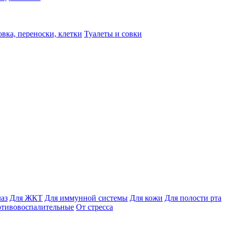
вка, переноски, клетки
Туалеты и совки
лаз
Для ЖКТ
Для иммунной системы
Для кожи
Для полости рта
отивовоспалительные
От стресса