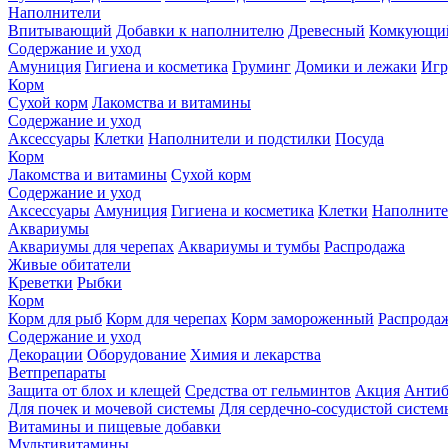
Наполнители
Впитывающий
Добавки к наполнителю
Древесный
Комкующи
Содержание и уход
Амуниция
Гигиена и косметика
Груминг
Домики и лежаки
Иг
Корм
Сухой корм
Лакомства и витамины
Содержание и уход
Аксессуары
Клетки
Наполнители и подстилки
Посуда
Корм
Лакомства и витамины
Сухой корм
Содержание и уход
Аксессуары
Амуниция
Гигиена и косметика
Клетки
Наполните
Аквариумы
Аквариумы для черепах
Аквариумы и тумбы
Распродажа
Живые обитатели
Креветки
Рыбки
Корм
Корм для рыб
Корм для черепах
Корм замороженный
Распрода
Содержание и уход
Декорации
Оборудование
Химия и лекарства
Ветпрепараты
Защита от блох и клещей
Средства от гельминтов
Акция
Антиб
Для почек и мочевой системы
Для сердечно-сосудистой систем
Витамины и пищевые добавки
Мультивитамины