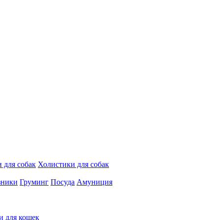
 для собак
Холистики для собак
зники
Груминг
Посуда
Амуниция
и для кошек