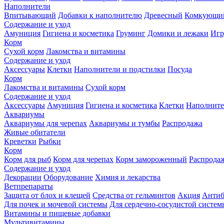
Наполнители
Впитывающий
Добавки к наполнителю
Древесный
Комкующи
Содержание и уход
Амуниция
Гигиена и косметика
Груминг
Домики и лежаки
Иг
Корм
Сухой корм
Лакомства и витамины
Содержание и уход
Аксессуары
Клетки
Наполнители и подстилки
Посуда
Корм
Лакомства и витамины
Сухой корм
Содержание и уход
Аксессуары
Амуниция
Гигиена и косметика
Клетки
Наполните
Аквариумы
Аквариумы для черепах
Аквариумы и тумбы
Распродажа
Живые обитатели
Креветки
Рыбки
Корм
Корм для рыб
Корм для черепах
Корм замороженный
Распрода
Содержание и уход
Декорации
Оборудование
Химия и лекарства
Ветпрепараты
Защита от блох и клещей
Средства от гельминтов
Акция
Антиб
Для почек и мочевой системы
Для сердечно-сосудистой систем
Витамины и пищевые добавки
Мультивитамины