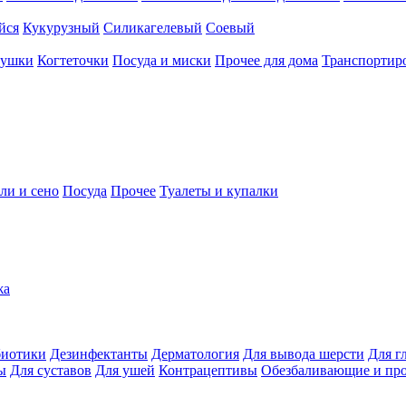
йся
Кукурузный
Силикагелевый
Соевый
рушки
Когтеточки
Посуда и миски
Прочее для дома
Транспортиро
ли и сено
Посуда
Прочее
Туалеты и купалки
жа
иотики
Дезинфектанты
Дерматология
Для вывода шерсти
Для г
ы
Для суставов
Для ушей
Контрацептивы
Обезбаливающие и пр