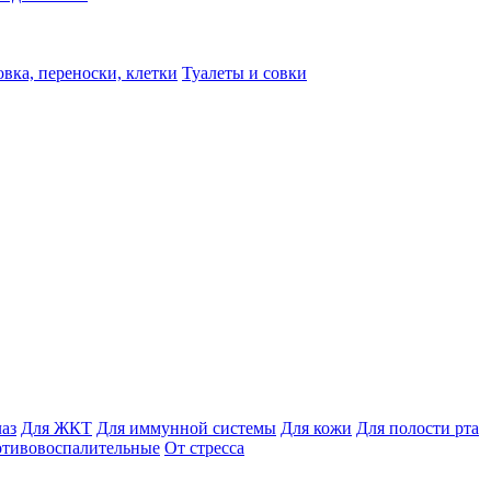
вка, переноски, клетки
Туалеты и совки
лаз
Для ЖКТ
Для иммунной системы
Для кожи
Для полости рта
отивовоспалительные
От стресса