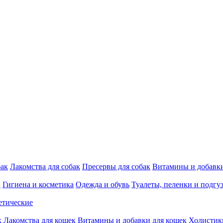
бак
Лакомства для собак
Пресервы для собак
Витамины и добавки
и
Гигиена и косметика
Одежда и обувь
Туалеты, пеленки и подгу
етические
к
Лакомства для кошек
Витамины и добавки для кошек
Холистик