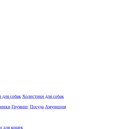
 для собак
Холистики для собак
зники
Груминг
Посуда
Амуниция
и для кошек