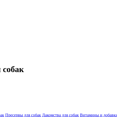
 собак
бак
Пресервы для собак
Лакомства для собак
Витамины и добавки