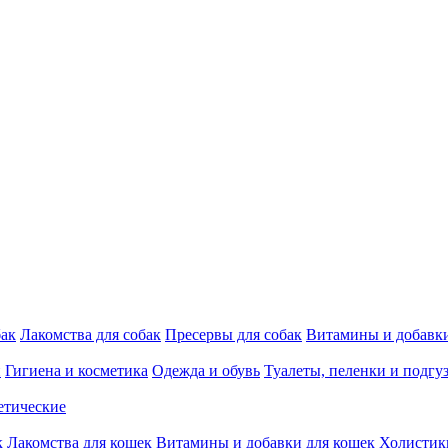
бак
Лакомства для собак
Пресервы для собак
Витамины и добавки
и
Гигиена и косметика
Одежда и обувь
Туалеты, пеленки и подгу
етические
к
Лакомства для кошек
Витамины и добавки для кошек
Холистик