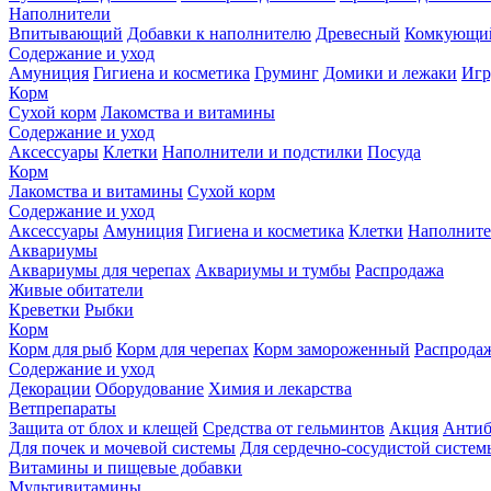
Наполнители
Впитывающий
Добавки к наполнителю
Древесный
Комкующи
Содержание и уход
Амуниция
Гигиена и косметика
Груминг
Домики и лежаки
Иг
Корм
Сухой корм
Лакомства и витамины
Содержание и уход
Аксессуары
Клетки
Наполнители и подстилки
Посуда
Корм
Лакомства и витамины
Сухой корм
Содержание и уход
Аксессуары
Амуниция
Гигиена и косметика
Клетки
Наполните
Аквариумы
Аквариумы для черепах
Аквариумы и тумбы
Распродажа
Живые обитатели
Креветки
Рыбки
Корм
Корм для рыб
Корм для черепах
Корм замороженный
Распрода
Содержание и уход
Декорации
Оборудование
Химия и лекарства
Ветпрепараты
Защита от блох и клещей
Средства от гельминтов
Акция
Антиб
Для почек и мочевой системы
Для сердечно-сосудистой систем
Витамины и пищевые добавки
Мультивитамины