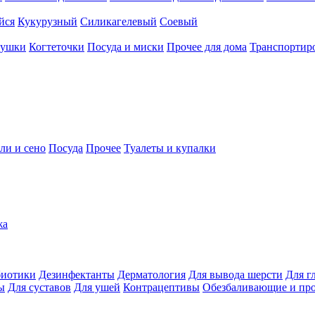
йся
Кукурузный
Силикагелевый
Соевый
рушки
Когтеточки
Посуда и миски
Прочее для дома
Транспортиро
ли и сено
Посуда
Прочее
Туалеты и купалки
жа
иотики
Дезинфектанты
Дерматология
Для вывода шерсти
Для г
ы
Для суставов
Для ушей
Контрацептивы
Обезбаливающие и пр