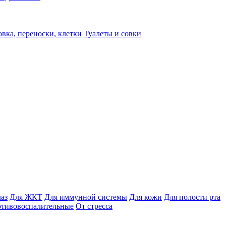
вка, переноски, клетки
Туалеты и совки
лаз
Для ЖКТ
Для иммунной системы
Для кожи
Для полости рта
отивовоспалительные
От стресса