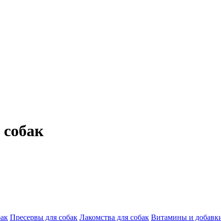
 собак
бак
Пресервы для собак
Лакомства для собак
Витамины и добавки