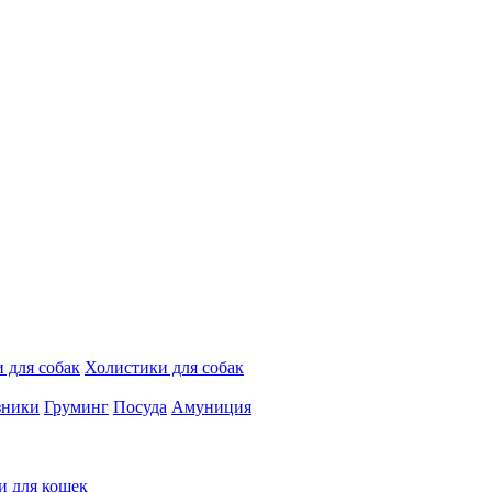
 для собак
Холистики для собак
зники
Груминг
Посуда
Амуниция
и для кошек