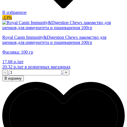
В избранное
-13%
Royal Canin Immunity&Digestion Chews лакомство для
щенков,для иммунитета и пищеварения 100гр
Фасовка: 100 гр
17.68 р./шт
20.32 р./шт
в розничных магазинах
-
+
В корзину