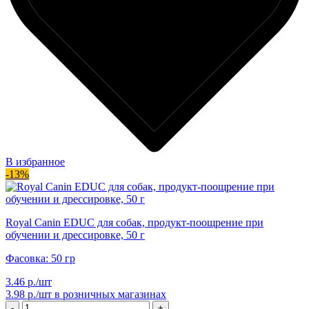
В избранное
-13%
Royal Canin EDUC для собак, продукт-поощрение при
обучении и дрессировке, 50 г
Фасовка: 50 гр
3.46 р./шт
3.98 р./шт
в розничных магазинах
-
+