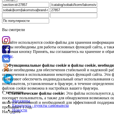
Вы смотрели
На сайте используются cookie-файлы для хранения информации
файлы необходимы для работы основных функций сайта, а такж
Нажимая кнопку Принять, вы соглашаетесь на хранение и обра
cookie
.
Функциональные файлы cookie и файлы cookie, необходи
cookie необходимы для обеспечения стабильной и надежной раб
ограничения в использовании некоторых функций сайта. Эти ф
Позволяют обеспечить индивидуальный опыт использования са
пользователя, установленные в браузере, в течение определен
файлов cookie возможна в настройках вашего браузера.
О компании
Статистические файлы cookie:
Эти файлы используются дл
посещает пользователь, а также для обнаружения возможных о
Магазины
является анонимной и необходимой для эффективной поддержки
Европочта - пункты самовывоза
превышает 1 год.
Новости
Настроить