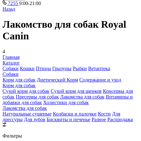
7255
9:00-21:00
Назад
Лакомство для собак Royal
Canin
4
Главная
Каталог
Собаки
Кошки
Птицы
Грызуны
Рыбки
Ветаптека
Собаки
Корм для собак
Диетический Корм
Содержание и уход
Корм для собак
Сухой корм для собак
Сухой корм для щенков
Консервы для
собак
Пресервы для собак
Лакомства для собак
Витамины и
добавки для собак
Холистики для собак
Лакомства для собак
Натуральные сушеные
Колбаски и палочки
Кости
Для
дрессуры
Для зубов
Бисквиты и печенье
Разное
Распродажа
Фильтры