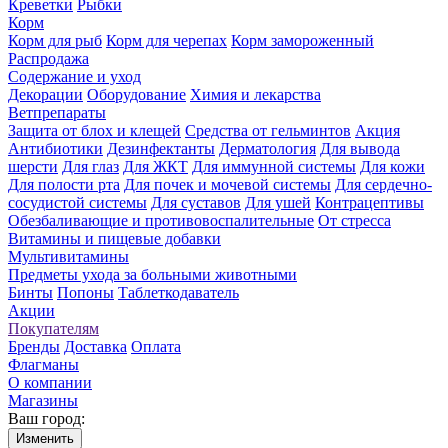
Креветки
Рыбки
Корм
Корм для рыб
Корм для черепах
Корм замороженный
Распродажа
Содержание и уход
Декорации
Оборудование
Химия и лекарства
Ветпрепараты
Защита от блох и клещей
Средства от гельминтов
Акция
Антибиотики
Дезинфектанты
Дерматология
Для вывода
шерсти
Для глаз
Для ЖКТ
Для иммунной системы
Для кожи
Для полости рта
Для почек и мочевой системы
Для сердечно-
сосудистой системы
Для суставов
Для ушей
Контрацептивы
Обезбаливающие и противовоспалительные
От стресса
Витамины и пищевые добавки
Мультивитамины
Предметы ухода за больными животными
Бинты
Попоны
Таблеткодаватель
Акции
Покупателям
Бренды
Доставка
Оплата
Флагманы
О компании
Магазины
Ваш город:
Изменить