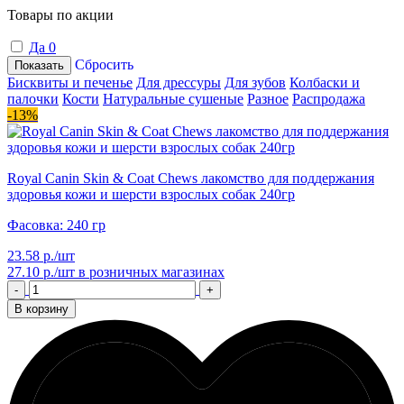
Товары по акции
Да
0
Сбросить
Показать
Бисквиты и печенье
Для дрессуры
Для зубов
Колбаски и
палочки
Кости
Натуральные сушеные
Разное
Распродажа
-13%
Royal Canin Skin & Coat Chews лакомство для поддержания
здоровья кожи и шерсти взрослых собак 240гр
Фасовка: 240 гр
23.58 р./шт
27.10 р./шт
в розничных магазинах
-
+
В корзину