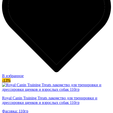
В избранное
-13%
Royal Canin Training Treats лакомство для тренировки и
дрессировки щенков и взрослых собак 110гр
Фасовка: 110гр