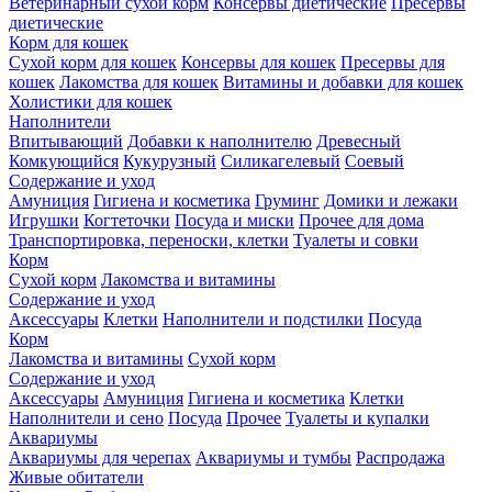
Ветеринарный сухой корм
Консервы диетические
Пресервы
диетические
Корм для кошек
Сухой корм для кошек
Консервы для кошек
Пресервы для
кошек
Лакомства для кошек
Витамины и добавки для кошек
Холистики для кошек
Наполнители
Впитывающий
Добавки к наполнителю
Древесный
Комкующийся
Кукурузный
Силикагелевый
Соевый
Содержание и уход
Амуниция
Гигиена и косметика
Груминг
Домики и лежаки
Игрушки
Когтеточки
Посуда и миски
Прочее для дома
Транспортировка, переноски, клетки
Туалеты и совки
Корм
Сухой корм
Лакомства и витамины
Содержание и уход
Аксессуары
Клетки
Наполнители и подстилки
Посуда
Корм
Лакомства и витамины
Сухой корм
Содержание и уход
Аксессуары
Амуниция
Гигиена и косметика
Клетки
Наполнители и сено
Посуда
Прочее
Туалеты и купалки
Аквариумы
Аквариумы для черепах
Аквариумы и тумбы
Распродажа
Живые обитатели