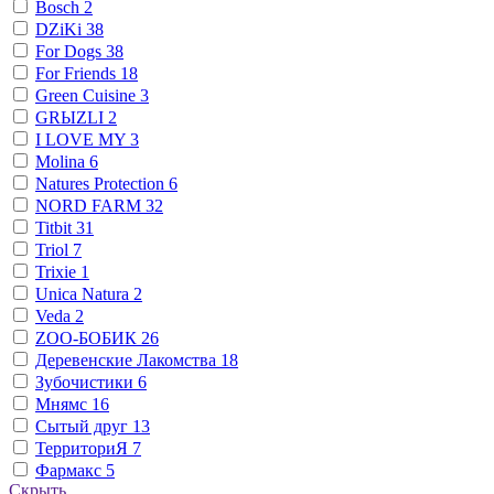
Bosch
2
DZiKi
38
For Dogs
38
For Friends
18
Green Cuisine
3
GRЫZLI
2
I LOVE MY
3
Molina
6
Natures Protection
6
NORD FARM
32
Titbit
31
Triol
7
Trixie
1
Unica Natura
2
Veda
2
ZОО-БОБИК
26
Деревенские Лакомства
18
Зубочистики
6
Мнямс
16
Сытый друг
13
ТерриториЯ
7
Фармакс
5
Скрыть