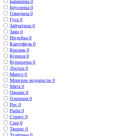
Баранина
0
Брусника
0
Говядина
0
Гусь
0
Зайчатина
0
Заяц
0
Индейка
0
Картофель
0
Кролик
0
Курица
0
Куропатка
0
Лосось
0
Манго
0
Морские водоросли
0
Мята
0
Овощи
0
Оленина
0
Рис
0
Рыба
0
Страус
0
Сыр
0
Творог
0
Телятина
0