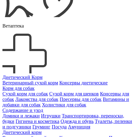
Ветаптека
Диетический Корм
Ветеринарный сухой корм
Консервы диетические
Корм для собак
Сухой корм для собак
Сухой корм для щенков
Консервы для
собак
Лакомства для собак
Пресервы для собак
Витамины и
добавки для собак
Холистики для собак
Содержание и уход
Домики и лежаки
Игрушки
Транспортировка, переноски,
будки
Гигиена и косметика
Одежда и обувь
Туалеты, пеленки
и подгузники
Груминг
Посуда
Амуниция
Диетический корм