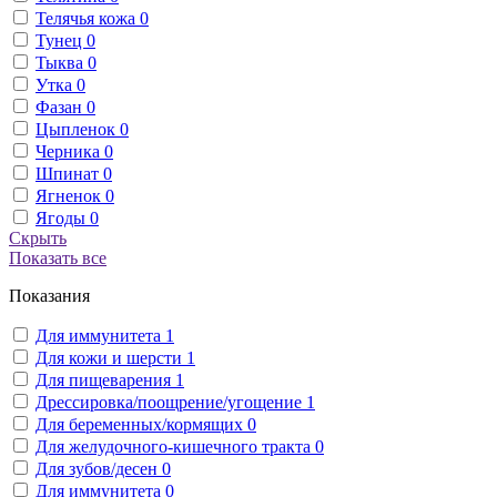
Телячья кожа
0
Тунец
0
Тыква
0
Утка
0
Фазан
0
Цыпленок
0
Черника
0
Шпинат
0
Ягненок
0
Ягоды
0
Скрыть
Показать все
Показания
Для иммунитета
1
Для кожи и шерсти
1
Для пищеварения
1
Дрессировка/поощрение/угощение
1
Для беременных/кормящих
0
Для желудочного-кишечного тракта
0
Для зубов/десен
0
Для иммунитета
0