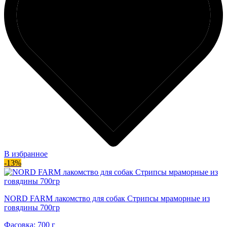
В избранное
-13%
NORD FARM лакомство для собак Стрипсы мраморные из
говядины 700гр
Фасовка: 700 г