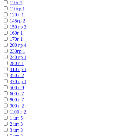
110г
2
110гр
1
120 г
1
145гр
2
150 гр
3
160г
1
170г
1
200 гр
4
230гр
1
240 гр
1
280 г
1
310 гр
1
350 г
2
370 гр
1
500 г
9
600 г
7
800 г
7
900 г
2
1100 г
2
1 шт
5
2 шт
3
3 шт
3