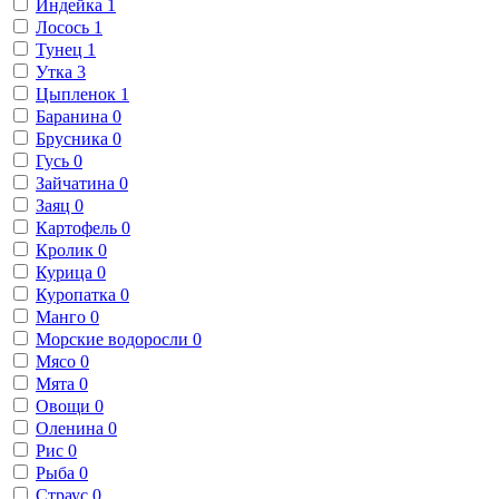
Индейка
1
Лосось
1
Тунец
1
Утка
3
Цыпленок
1
Баранина
0
Брусника
0
Гусь
0
Зайчатина
0
Заяц
0
Картофель
0
Кролик
0
Курица
0
Куропатка
0
Манго
0
Морские водоросли
0
Мясо
0
Мята
0
Овощи
0
Оленина
0
Рис
0
Рыба
0
Страус
0