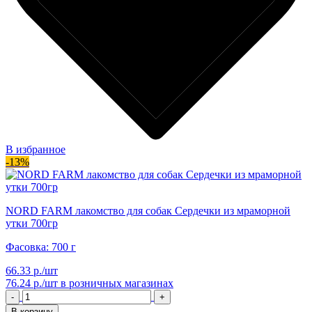
В избранное
-13%
NORD FARM лакомство для собак Сердечки из мраморной
утки 700гр
Фасовка: 700 г
66.33 р./шт
76.24 р./шт
в розничных магазинах
-
+
В корзину