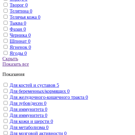
Творог
0
Телятина
0
Телячья кожа
0
Тыква
0
Фазан
0
Черника
0
Шпинат
0
Ягненок
0
Ягоды
0
Скрыть
Показать все
Показания
Для костей и суставов
5
Для беременных/кормящих
0
Для желудочного-кишечного тракта
0
Для зубов/десен
0
Для иммунитета
0
Для иммунитета
0
Для кожи и шерсти
0
Для метаболизма
0
Для мозговой активности
0