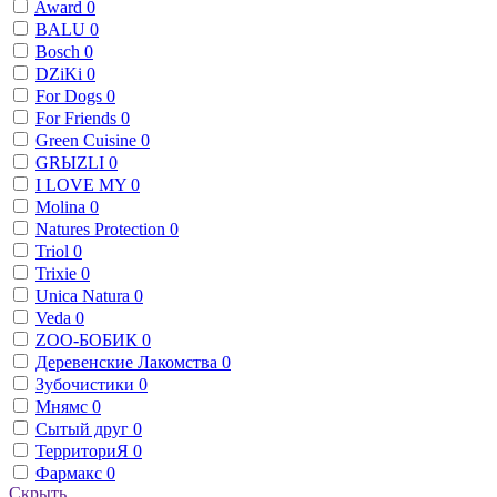
Award
0
BALU
0
Bosch
0
DZiKi
0
For Dogs
0
For Friends
0
Green Cuisine
0
GRЫZLI
0
I LOVE MY
0
Molina
0
Natures Protection
0
Triol
0
Trixie
0
Unica Natura
0
Veda
0
ZОО-БОБИК
0
Деревенские Лакомства
0
Зубочистики
0
Мнямс
0
Сытый друг
0
ТерриториЯ
0
Фармакс
0
Скрыть