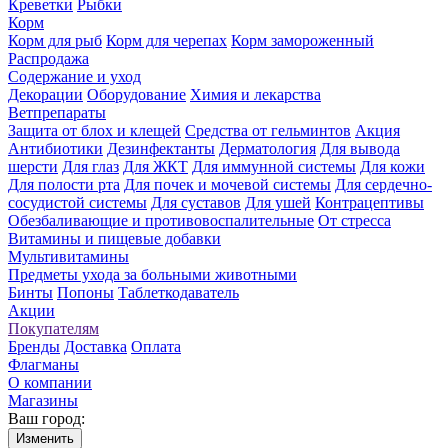
Креветки
Рыбки
Корм
Корм для рыб
Корм для черепах
Корм замороженный
Распродажа
Содержание и уход
Декорации
Оборудование
Химия и лекарства
Ветпрепараты
Защита от блох и клещей
Средства от гельминтов
Акция
Антибиотики
Дезинфектанты
Дерматология
Для вывода
шерсти
Для глаз
Для ЖКТ
Для иммунной системы
Для кожи
Для полости рта
Для почек и мочевой системы
Для сердечно-
сосудистой системы
Для суставов
Для ушей
Контрацептивы
Обезбаливающие и противовоспалительные
От стресса
Витамины и пищевые добавки
Мультивитамины
Предметы ухода за больными животными
Бинты
Попоны
Таблеткодаватель
Акции
Покупателям
Бренды
Доставка
Оплата
Флагманы
О компании
Магазины
Ваш город:
Изменить