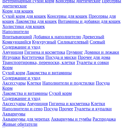
Ветеринарный сухой корм
Консервы диетические
Пресервы
диетические
Корм для кошек
Сухой корм для кошек
Консервы для кошек
Пресервы для
кошек
Лакомства для кошек
Витамины и добавки для кошек
Холистики для кошек
Наполнители
Впитывающий
Добавки к наполнителю
Древесный
Комкующийся
Кукурузный
Силикагелевый
Соевый
Содержание и уход
Амуниция
Гигиена и косметика
Груминг
Домики и лежаки
Игрушки
Когтеточки
Посуда и миски
Прочее для дома
Транспортировка, переноски, клетки
Туалеты и совки
Корм
Сухой корм
Лакомства и витамины
Содержание и уход
Аксессуары
Клетки
Наполнители и подстилки
Посуда
Корм
Лакомства и витамины
Сухой корм
Содержание и уход
Аксессуары
Амуниция
Гигиена и косметика
Клетки
Наполнители и сено
Посуда
Прочее
Туалеты и купалки
Аквариумы
Аквариумы для черепах
Аквариумы и тумбы
Распродажа
Живые обитатели