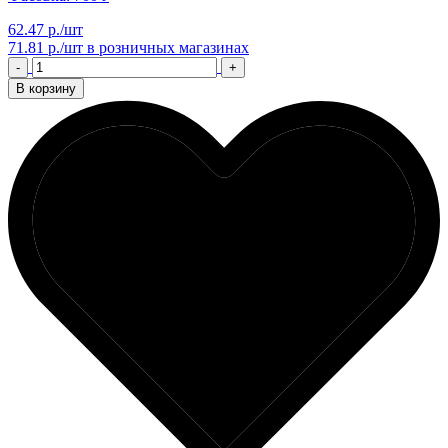
62.47 р./шт
71.81 р./шт
в розничных магазинах
-
+
В корзину