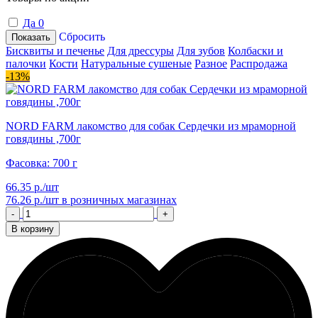
Да
0
Сбросить
Показать
Бисквиты и печенье
Для дрессуры
Для зубов
Колбаски и
палочки
Кости
Натуральные сушеные
Разное
Распродажа
-13%
NORD FARM лакомство для собак Сердечки из мраморной
говядины ,700г
Фасовка: 700 г
66.35 р./шт
76.26 р./шт
в розничных магазинах
-
+
В корзину