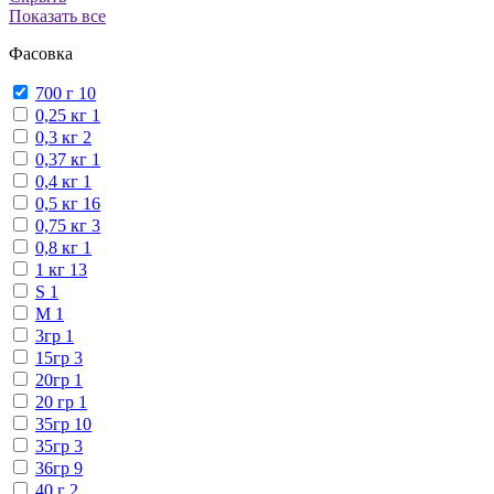
Показать все
Фасовка
700 г
10
0,25 кг
1
0,3 кг
2
0,37 кг
1
0,4 кг
1
0,5 кг
16
0,75 кг
3
0,8 кг
1
1 кг
13
S
1
М
1
3гр
1
15гр
3
20гр
1
20 гр
1
35гр
10
35гр
3
36гр
9
40 г
2