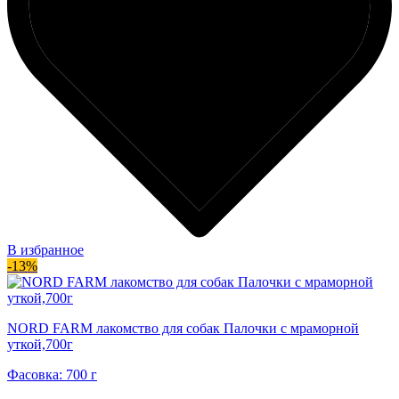
В избранное
-13%
NORD FARM лакомство для собак Палочки с мраморной
уткой,700г
Фасовка: 700 г