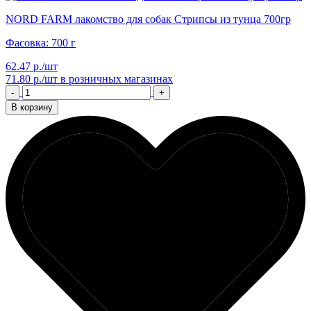
NORD FARM лакомство для собак Стрипсы из тунца 700гр
Фасовка: 700 г
62.47 р./шт
71.80 р./шт
в розничных магазинах
-
+
В корзину