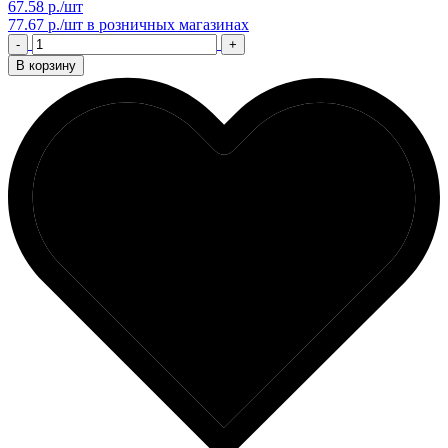
67.58 р./шт
77.67 р./шт
в розничных магазинах
-
+
В корзину