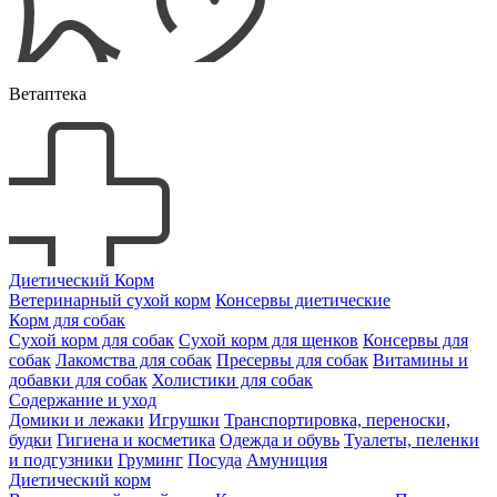
Ветаптека
Диетический Корм
Ветеринарный сухой корм
Консервы диетические
Корм для собак
Сухой корм для собак
Сухой корм для щенков
Консервы для
собак
Лакомства для собак
Пресервы для собак
Витамины и
добавки для собак
Холистики для собак
Содержание и уход
Домики и лежаки
Игрушки
Транспортировка, переноски,
будки
Гигиена и косметика
Одежда и обувь
Туалеты, пеленки
и подгузники
Груминг
Посуда
Амуниция
Диетический корм