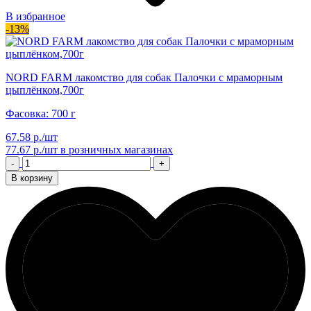
В избранное
-13%
NORD FARM лакомство для собак Палочки с мраморным
цыплёнком,700г
Фасовка: 700 г
67.58 р./шт
77.67 р./шт
в розничных магазинах
-
+
В корзину