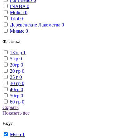
For Friends
0
INABA
0
Molina
0
Triol
0
Деревенские Лакомства
0
Мнямс
0
Фасовка
135гр
1
5 гр
0
20гр
0
20 гр
0
25 г
0
30 гр
0
40гр
0
50гр
0
60 гр
0
Скрыть
Показать все
Вкус
Мясо
1