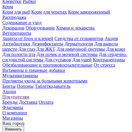
Креветки
Рыбки
Корм
Корм для рыб
Корм для черепах
Корм замороженный
Распродажа
Содержание и уход
Декорации
Оборудование
Химия и лекарства
Ветпрепараты
Защита от блох и клещей
Средства от гельминтов
Акция
Антибиотики
Дезинфектанты
Дерматология
Для вывода
шерсти
Для глаз
Для ЖКТ
Для иммунной системы
Для кожи
Для полости рта
Для почек и мочевой системы
Для сердечно-
сосудистой системы
Для суставов
Для ушей
Контрацептивы
Обезбаливающие и противовоспалительные
От стресса
Витамины и пищевые добавки
Мультивитамины
Предметы ухода за больными животными
Бинты
Попоны
Таблеткодаватель
Акции
Покупателям
Бренды
Доставка
Оплата
Флагманы
О компании
Магазины
Ваш город:
Изменить