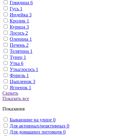
Говядина
6
Гусь
1
Индейка
3
Кролик
1
Курица
3
Лосось
2
Оленина
1
Печень
2
Телятина
1
Тунец
1
Утка
6
Утка/лосось
1
Форель
1
Цыпленок
3
Ягненок
1
Скрыть
Показать все
Показания
Бывающие на улице
0
Для активных/неактивных
0
Для домашних питомцев
0