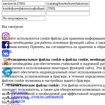
Вы смотрели
На сайте используются cookie-файлы для хранения информации
файлы необходимы для работы основных функций сайта, а такж
Нажимая кнопку Принять, вы соглашаетесь на хранение и обра
cookie
.
Функциональные файлы cookie и файлы cookie, необходи
cookie необходимы для обеспечения стабильной и надежной раб
ограничения в использовании некоторых функций сайта. Эти ф
Позволяют обеспечить индивидуальный опыт использования са
пользователя, установленные в браузере, в течение определен
файлов cookie возможна в настройках вашего браузера.
О компании
Статистические файлы cookie:
Эти файлы используются дл
посещает пользователь, а также для обнаружения возможных о
Магазины
является анонимной и необходимой для эффективной поддержки
Европочта - пункты самовывоза
превышает 1 год.
Новости
Настроить
О нас