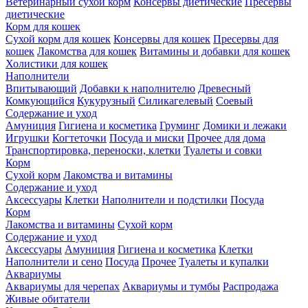
Ветеринарный сухой корм
Консервы диетические
Пресервы
диетические
Корм для кошек
Сухой корм для кошек
Консервы для кошек
Пресервы для
кошек
Лакомства для кошек
Витамины и добавки для кошек
Холистики для кошек
Наполнители
Впитывающий
Добавки к наполнителю
Древесный
Комкующийся
Кукурузный
Силикагелевый
Соевый
Содержание и уход
Амуниция
Гигиена и косметика
Груминг
Домики и лежаки
Игрушки
Когтеточки
Посуда и миски
Прочее для дома
Транспортировка, переноски, клетки
Туалеты и совки
Корм
Сухой корм
Лакомства и витамины
Содержание и уход
Аксессуары
Клетки
Наполнители и подстилки
Посуда
Корм
Лакомства и витамины
Сухой корм
Содержание и уход
Аксессуары
Амуниция
Гигиена и косметика
Клетки
Наполнители и сено
Посуда
Прочее
Туалеты и купалки
Аквариумы
Аквариумы для черепах
Аквариумы и тумбы
Распродажа
Живые обитатели