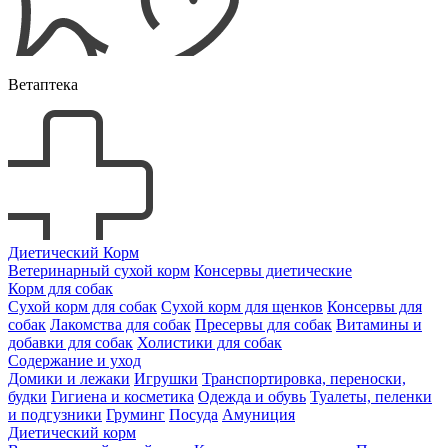
Ветаптека
Диетический Корм
Ветеринарный сухой корм
Консервы диетические
Корм для собак
Сухой корм для собак
Сухой корм для щенков
Консервы для
собак
Лакомства для собак
Пресервы для собак
Витамины и
добавки для собак
Холистики для собак
Содержание и уход
Домики и лежаки
Игрушки
Транспортировка, переноски,
будки
Гигиена и косметика
Одежда и обувь
Туалеты, пеленки
и подгузники
Груминг
Посуда
Амуниция
Диетический корм