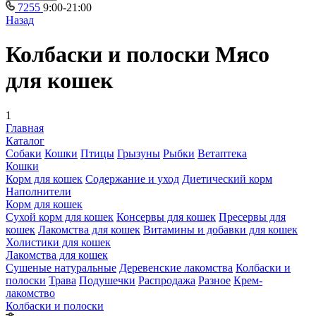
7255
9:00-21:00
Назад
Колбаски и полоски Мясо
для кошек
1
Главная
Каталог
Собаки
Кошки
Птицы
Грызуны
Рыбки
Ветаптека
Кошки
Корм для кошек
Содержание и уход
Диетический корм
Наполнители
Корм для кошек
Сухой корм для кошек
Консервы для кошек
Пресервы для
кошек
Лакомства для кошек
Витамины и добавки для кошек
Холистики для кошек
Лакомства для кошек
Сушеные натуральные
Деревенские лакомства
Колбаски и
полоски
Трава
Подушечки
Распродажа
Разное
Крем-
лакомство
Колбаски и полоски