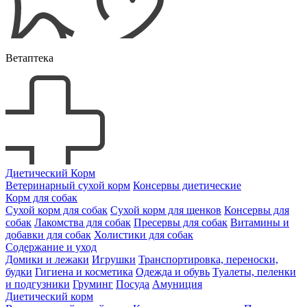
Ветаптека
Диетический Корм
Ветеринарный сухой корм
Консервы диетические
Корм для собак
Сухой корм для собак
Сухой корм для щенков
Консервы для
собак
Лакомства для собак
Пресервы для собак
Витамины и
добавки для собак
Холистики для собак
Содержание и уход
Домики и лежаки
Игрушки
Транспортировка, переноски,
будки
Гигиена и косметика
Одежда и обувь
Туалеты, пеленки
и подгузники
Груминг
Посуда
Амуниция
Диетический корм