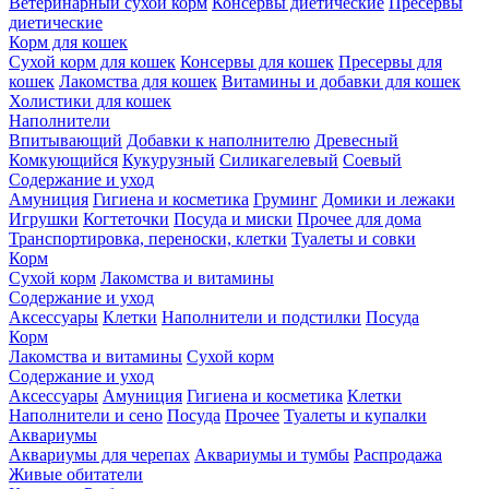
Ветеринарный сухой корм
Консервы диетические
Пресервы
диетические
Корм для кошек
Сухой корм для кошек
Консервы для кошек
Пресервы для
кошек
Лакомства для кошек
Витамины и добавки для кошек
Холистики для кошек
Наполнители
Впитывающий
Добавки к наполнителю
Древесный
Комкующийся
Кукурузный
Силикагелевый
Соевый
Содержание и уход
Амуниция
Гигиена и косметика
Груминг
Домики и лежаки
Игрушки
Когтеточки
Посуда и миски
Прочее для дома
Транспортировка, переноски, клетки
Туалеты и совки
Корм
Сухой корм
Лакомства и витамины
Содержание и уход
Аксессуары
Клетки
Наполнители и подстилки
Посуда
Корм
Лакомства и витамины
Сухой корм
Содержание и уход
Аксессуары
Амуниция
Гигиена и косметика
Клетки
Наполнители и сено
Посуда
Прочее
Туалеты и купалки
Аквариумы
Аквариумы для черепах
Аквариумы и тумбы
Распродажа
Живые обитатели