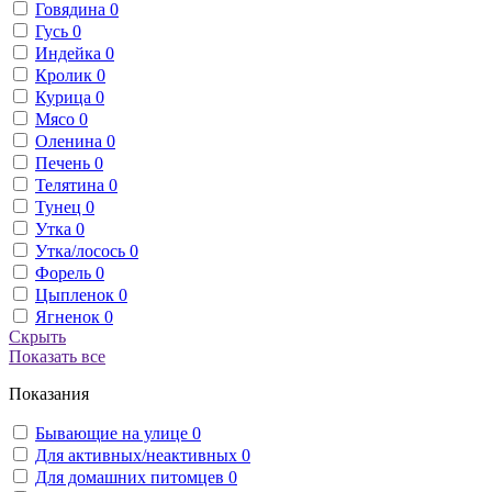
Говядина
0
Гусь
0
Индейка
0
Кролик
0
Курица
0
Мясо
0
Оленина
0
Печень
0
Телятина
0
Тунец
0
Утка
0
Утка/лосось
0
Форель
0
Цыпленок
0
Ягненок
0
Скрыть
Показать все
Показания
Бывающие на улице
0
Для активных/неактивных
0
Для домашних питомцев
0