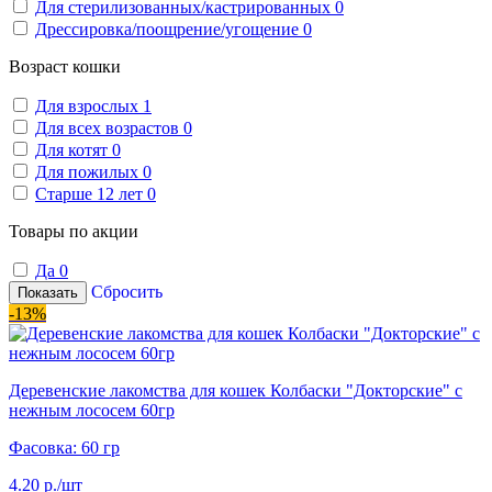
Для стерилизованных/кастрированных
0
Дрессировка/поощрение/угощение
0
Возраст кошки
Для взрослых
1
Для всех возрастов
0
Для котят
0
Для пожилых
0
Старше 12 лет
0
Товары по акции
Да
0
Сбросить
Показать
-13%
Деревенские лакомства для кошек Колбаски "Докторские" с
нежным лососем 60гр
Фасовка: 60 гр
4.20 р./шт