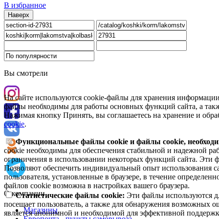
В избранное
Наверх
Вы смотрели
На сайте используются cookie-файлы для хранения информации
файлы необходимы для работы основных функций сайта, а такж
Нажимая кнопку Принять, вы соглашаетесь на хранение и обра
cookie
.
Функциональные файлы cookie и файлы cookie, необходи
cookie необходимы для обеспечения стабильной и надежной раб
ограничения в использовании некоторых функций сайта. Эти ф
Позволяют обеспечить индивидуальный опыт использования са
пользователя, установленные в браузере, в течение определен
файлов cookie возможна в настройках вашего браузера.
О компании
Статистические файлы cookie:
Эти файлы используются дл
посещает пользователь, а также для обнаружения возможных о
Магазины
является анонимной и необходимой для эффективной поддержки
Европочта - пункты самовывоза