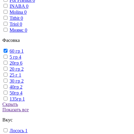
For Friends
0
INABA
0
Molina
0
Titbit
0
Triol
0
Мнямс
0
Фасовка
60 гр
1
5 гр
4
20гр
6
20 гр
2
25 г
1
30 гр
2
40гр
2
50гр
4
135гр
1
Скрыть
Показать все
Вкус
Лосось
1