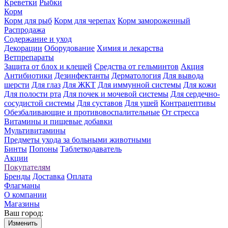
Креветки
Рыбки
Корм
Корм для рыб
Корм для черепах
Корм замороженный
Распродажа
Содержание и уход
Декорации
Оборудование
Химия и лекарства
Ветпрепараты
Защита от блох и клещей
Средства от гельминтов
Акция
Антибиотики
Дезинфектанты
Дерматология
Для вывода
шерсти
Для глаз
Для ЖКТ
Для иммунной системы
Для кожи
Для полости рта
Для почек и мочевой системы
Для сердечно-
сосудистой системы
Для суставов
Для ушей
Контрацептивы
Обезбаливающие и противовоспалительные
От стресса
Витамины и пищевые добавки
Мультивитамины
Предметы ухода за больными животными
Бинты
Попоны
Таблеткодаватель
Акции
Покупателям
Бренды
Доставка
Оплата
Флагманы
О компании
Магазины
Ваш город:
Изменить