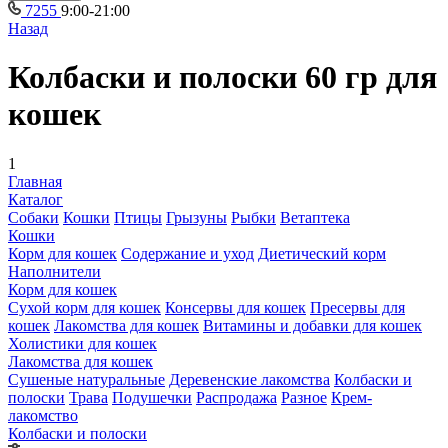
7255
9:00-21:00
Назад
Колбаски и полоски 60 гр для
кошек
1
Главная
Каталог
Собаки
Кошки
Птицы
Грызуны
Рыбки
Ветаптека
Кошки
Корм для кошек
Содержание и уход
Диетический корм
Наполнители
Корм для кошек
Сухой корм для кошек
Консервы для кошек
Пресервы для
кошек
Лакомства для кошек
Витамины и добавки для кошек
Холистики для кошек
Лакомства для кошек
Сушеные натуральные
Деревенские лакомства
Колбаски и
полоски
Трава
Подушечки
Распродажа
Разное
Крем-
лакомство
Колбаски и полоски