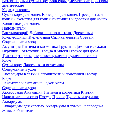
Ветеринарный сухой корм
Консервы диетические
Пресервы
диетические
Корм для кошек
Сухой корм для кошек
Консервы для кошек
Пресервы для
кошек
Лакомства для кошек
Витамины и добавки для кошек
Холистики для кошек
Наполнители
Впитывающий
Добавки к наполнителю
Древесный
Комкующийся
Кукурузный
Силикагелевый
Соевый
Содержание и уход
Амуниция
Гигиена и косметика
Груминг
Домики и лежаки
Игрушки
Когтеточки
Посуда и миски
Прочее для дома
Транспортировка, переноски, клетки
Туалеты и совки
Корм
Сухой корм
Лакомства и витамины
Содержание и уход
Аксессуары
Клетки
Наполнители и подстилки
Посуда
Корм
Лакомства и витамины
Сухой корм
Содержание и уход
Аксессуары
Амуниция
Гигиена и косметика
Клетки
Наполнители и сено
Посуда
Прочее
Туалеты и купалки
Аквариумы
Аквариумы для черепах
Аквариумы и тумбы
Распродажа
Живые обитатели