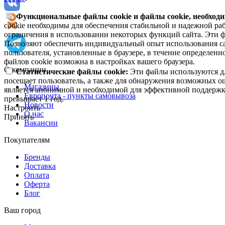
Функциональные файлы cookie и файлы cookie, необходи
cookie необходимы для обеспечения стабильной и надежной раб
ограничения в использовании некоторых функций сайта. Эти ф
Позволяют обеспечить индивидуальный опыт использования са
пользователя, установленные в браузере, в течение определен
файлов cookie возможна в настройках вашего браузера.
О компании
Статистические файлы cookie:
Эти файлы используются дл
посещает пользователь, а также для обнаружения возможных о
Магазины
является анонимной и необходимой для эффективной поддержки
Европочта - пункты самовывоза
превышает 1 год.
Новости
Настроить
О нас
Принять
Вакансии
Покупателям
Бренды
Доставка
Оплата
Оферта
Блог
Ваш город