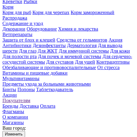
Креветки
Рыбки
Корм
Корм для рыб
Корм для черепах
Корм замороженный
Распродажа
Содержание и уход
Декорации
Оборудование
Химия и лекарства
Ветпрепараты
Защита от блох и клещей
Средства от гельминтов
Акция
Антибиотики
Дезинфектанты
Дерматология
Для вывода
шерсти
Для глаз
Для ЖКТ
Для иммунной системы
Для кожи
Для полости рта
Для почек и мочевой системы
Для сердечно-
сосудистой системы
Для суставов
Для ушей
Контрацептивы
Обезбаливающие и противовоспалительные
От стресса
Витамины и пищевые добавки
Мультивитамины
Предметы ухода за больными животными
Бинты
Попоны
Таблеткодаватель
Акции
Покупателям
Бренды
Доставка
Оплата
Флагманы
О компании
Магазины
Ваш город:
Изменить