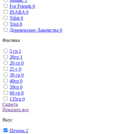
Мнямс
1
For Friends
0
INABA
0
Titbit
0
Triol
0
Деревенские Лакомства
0
Фасовка
5 гр
1
20гр
1
20 гр
0
25 г
0
30 гр
0
40гр
0
50гр
0
60 гр
0
135гр
0
Скрыть
Показать все
Вкус
Печень
2