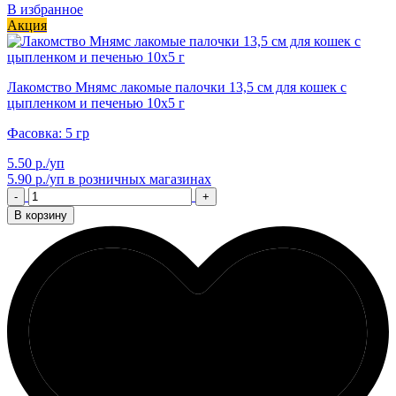
В избранное
Акция
Лакомство Мнямс лакомые палочки 13,5 см для кошек с
цыпленком и печенью 10х5 г
Фасовка: 5 гр
5.50 р./уп
5.90 р./уп
в розничных магазинах
-
+
В корзину