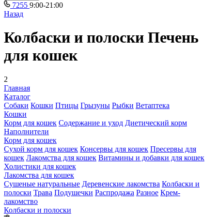
7255
9:00-21:00
Назад
Колбаски и полоски Печень
для кошек
2
Главная
Каталог
Собаки
Кошки
Птицы
Грызуны
Рыбки
Ветаптека
Кошки
Корм для кошек
Содержание и уход
Диетический корм
Наполнители
Корм для кошек
Сухой корм для кошек
Консервы для кошек
Пресервы для
кошек
Лакомства для кошек
Витамины и добавки для кошек
Холистики для кошек
Лакомства для кошек
Сушеные натуральные
Деревенские лакомства
Колбаски и
полоски
Трава
Подушечки
Распродажа
Разное
Крем-
лакомство
Колбаски и полоски