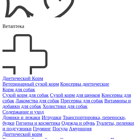
Ветаптека
Диетический Корм
Ветеринарный сухой корм
Консервы диетические
Корм для собак
Сухой корм для собак
Сухой корм для щенков
Консервы для
собак
Лакомства для собак
Пресервы для собак
Витамины и
добавки для собак
Холистики для собак
Содержание и уход
Домики и лежаки
Игрушки
Транспортировка, переноски,
будки
Гигиена и косметика
Одежда и обувь
Туалеты, пеленки
и подгузники
Груминг
Посуда
Амуниция
Диетический корм