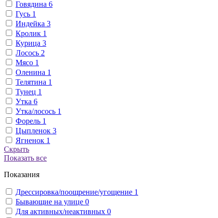
Говядина
6
Гусь
1
Индейка
3
Кролик
1
Курица
3
Лосось
2
Мясо
1
Оленина
1
Телятина
1
Тунец
1
Утка
6
Утка/лосось
1
Форель
1
Цыпленок
3
Ягненок
1
Скрыть
Показать все
Показания
Дрессировка/поощрение/угощение
1
Бывающие на улице
0
Для активных/неактивных
0