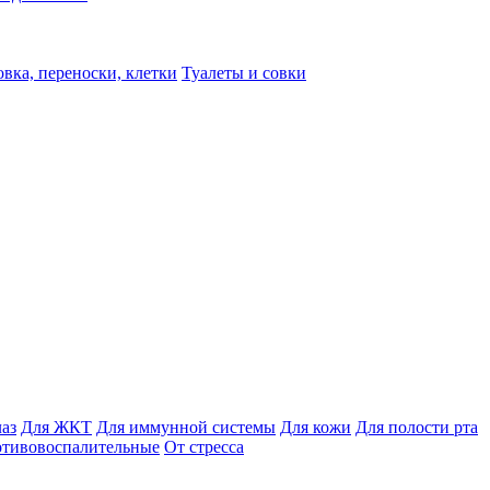
вка, переноски, клетки
Туалеты и совки
лаз
Для ЖКТ
Для иммунной системы
Для кожи
Для полости рта
отивовоспалительные
От стресса