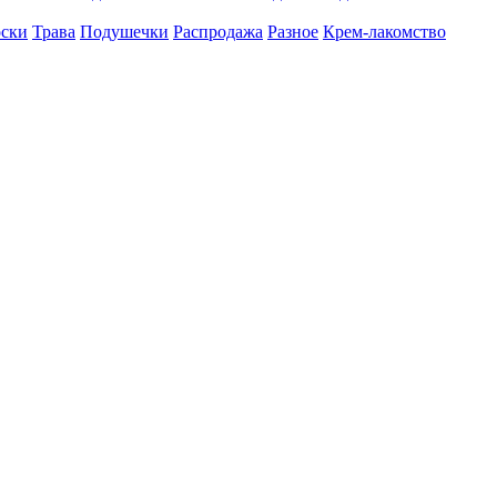
оски
Трава
Подушечки
Распродажа
Разное
Крем-лакомство