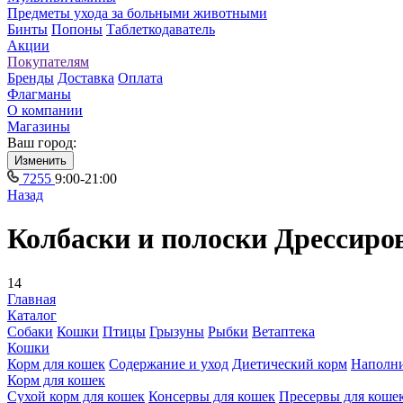
Предметы ухода за больными животными
Бинты
Попоны
Таблеткодаватель
Акции
Покупателям
Бренды
Доставка
Оплата
Флагманы
О компании
Магазины
Ваш город:
Изменить
7255
9:00-21:00
Назад
Колбаски и полоски Дрессиро
14
Главная
Каталог
Собаки
Кошки
Птицы
Грызуны
Рыбки
Ветаптека
Кошки
Корм для кошек
Содержание и уход
Диетический корм
Наполн
Корм для кошек
Сухой корм для кошек
Консервы для кошек
Пресервы для коше