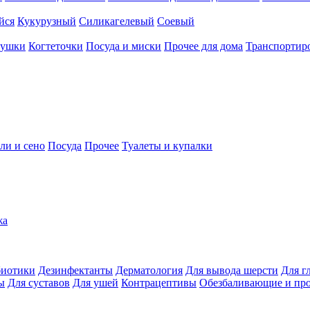
йся
Кукурузный
Силикагелевый
Соевый
рушки
Когтеточки
Посуда и миски
Прочее для дома
Транспортиро
ли и сено
Посуда
Прочее
Туалеты и купалки
жа
иотики
Дезинфектанты
Дерматология
Для вывода шерсти
Для г
ы
Для суставов
Для ушей
Контрацептивы
Обезбаливающие и пр