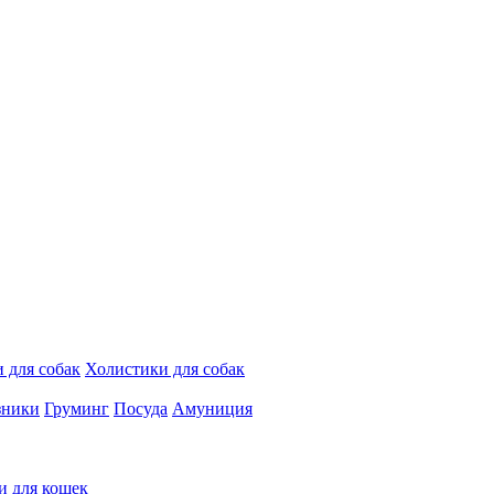
 для собак
Холистики для собак
зники
Груминг
Посуда
Амуниция
и для кошек