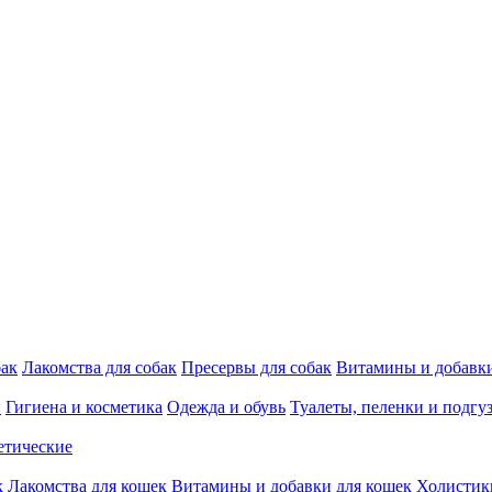
бак
Лакомства для собак
Пресервы для собак
Витамины и добавки
и
Гигиена и косметика
Одежда и обувь
Туалеты, пеленки и подгу
етические
к
Лакомства для кошек
Витамины и добавки для кошек
Холистик