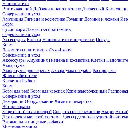
Наполнители
Впитывающий
Добавки к наполнителю
Древесный
Комкующи
Содержание и уход
Амуниция
Гигиена и косметика
Груминг
Домики и лежаки
Иг
Корм
Сухой корм
Лакомства и витамины
Содержание и уход
Аксессуары
Клетки
Наполнители и подстилки
Посуда
Корм
Лакомства и витамины
Сухой корм
Содержание и уход
Аксессуары
Амуниция
Гигиена и косметика
Клетки
Наполните
Аквариумы
Аквариумы для черепах
Аквариумы и тумбы
Распродажа
Живые обитатели
Креветки
Рыбки
Корм
Корм для рыб
Корм для черепах
Корм замороженный
Распрода
Содержание и уход
Декорации
Оборудование
Химия и лекарства
Ветпрепараты
Защита от блох и клещей
Средства от гельминтов
Акция
Антиб
Для почек и мочевой системы
Для сердечно-сосудистой систем
Витамины и пищевые добавки
Мультивитамины