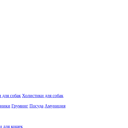
 для собак
Холистики для собак
зники
Груминг
Посуда
Амуниция
и для кошек