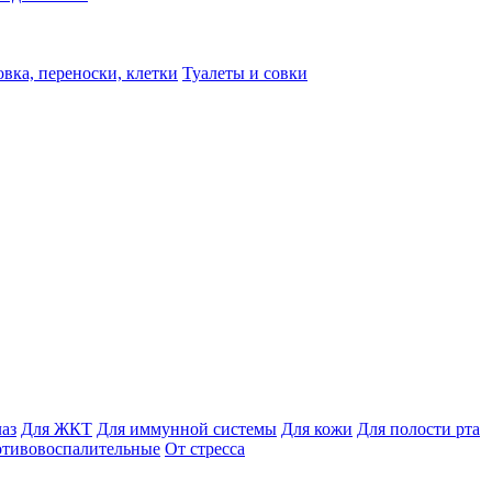
вка, переноски, клетки
Туалеты и совки
лаз
Для ЖКТ
Для иммунной системы
Для кожи
Для полости рта
отивовоспалительные
От стресса