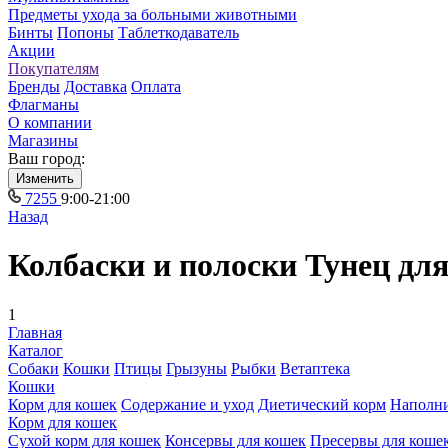
Предметы ухода за больными животными
Бинты
Попоны
Таблеткодаватель
Акции
Покупателям
Бренды
Доставка
Оплата
Флагманы
О компании
Магазины
Ваш город:
Изменить
7255
9:00-21:00
Назад
Колбаски и полоски Тунец дл
1
Главная
Каталог
Собаки
Кошки
Птицы
Грызуны
Рыбки
Ветаптека
Кошки
Корм для кошек
Содержание и уход
Диетический корм
Наполн
Корм для кошек
Сухой корм для кошек
Консервы для кошек
Пресервы для коше