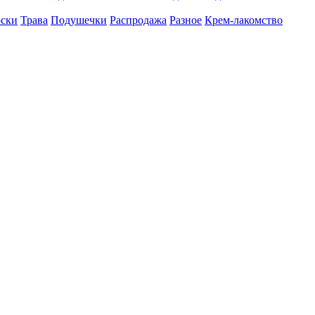
оски
Трава
Подушечки
Распродажа
Разное
Крем-лакомство