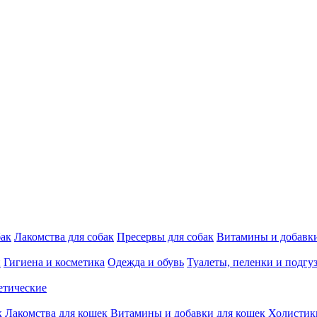
бак
Лакомства для собак
Пресервы для собак
Витамины и добавки
и
Гигиена и косметика
Одежда и обувь
Туалеты, пеленки и подгу
етические
к
Лакомства для кошек
Витамины и добавки для кошек
Холистик