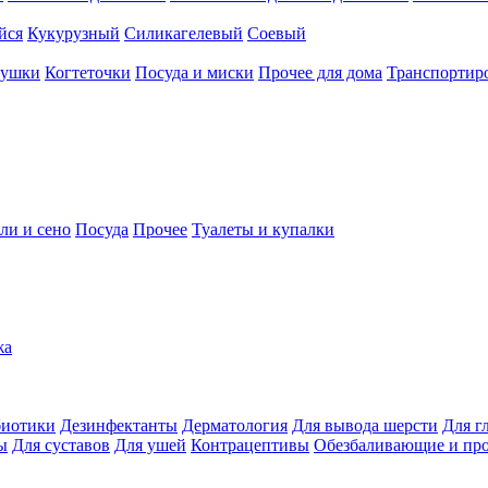
йся
Кукурузный
Силикагелевый
Соевый
рушки
Когтеточки
Посуда и миски
Прочее для дома
Транспортиро
ли и сено
Посуда
Прочее
Туалеты и купалки
жа
иотики
Дезинфектанты
Дерматология
Для вывода шерсти
Для г
ы
Для суставов
Для ушей
Контрацептивы
Обезбаливающие и пр