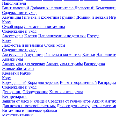
Наполнители
Впитывающий
Добавки к наполнителю
Древесный
Комкующи
Содержание и уход
Амуниция
Гигиена и косметика
Груминг
Домики и лежаки
Иг
Корм
Сухой корм
Лакомства и витамины
Содержание и уход
Аксессуары
Клетки
Наполнители и подстилки
Посуда
Корм
Лакомства и витамины
Сухой корм
Содержание и уход
Аксессуары
Амуниция
Гигиена и косметика
Клетки
Наполните
Аквариумы
Аквариумы для черепах
Аквариумы и тумбы
Распродажа
Живые обитатели
Креветки
Рыбки
Корм
Корм для рыб
Корм для черепах
Корм замороженный
Распрода
Содержание и уход
Декорации
Оборудование
Химия и лекарства
Ветпрепараты
Защита от блох и клещей
Средства от гельминтов
Акция
Антиб
Для почек и мочевой системы
Для сердечно-сосудистой систем
Витамины и пищевые добавки
Мультивитамины