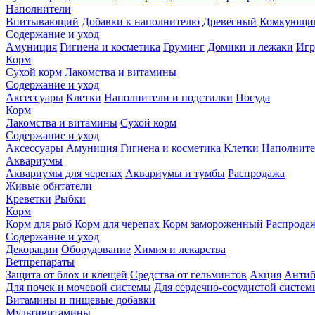
Наполнители
Впитывающий
Добавки к наполнителю
Древесный
Комкующи
Содержание и уход
Амуниция
Гигиена и косметика
Груминг
Домики и лежаки
Иг
Корм
Сухой корм
Лакомства и витамины
Содержание и уход
Аксессуары
Клетки
Наполнители и подстилки
Посуда
Корм
Лакомства и витамины
Сухой корм
Содержание и уход
Аксессуары
Амуниция
Гигиена и косметика
Клетки
Наполните
Аквариумы
Аквариумы для черепах
Аквариумы и тумбы
Распродажа
Живые обитатели
Креветки
Рыбки
Корм
Корм для рыб
Корм для черепах
Корм замороженный
Распрода
Содержание и уход
Декорации
Оборудование
Химия и лекарства
Ветпрепараты
Защита от блох и клещей
Средства от гельминтов
Акция
Антиб
Для почек и мочевой системы
Для сердечно-сосудистой систем
Витамины и пищевые добавки
Мультивитамины