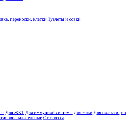
вка, переноски, клетки
Туалеты и совки
лаз
Для ЖКТ
Для иммунной системы
Для кожи
Для полости рта
отивовоспалительные
От стресса