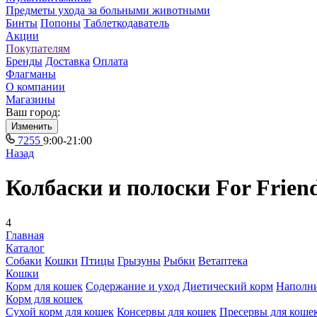
Предметы ухода за больными животными
Бинты
Попоны
Таблеткодаватель
Акции
Покупателям
Бренды
Доставка
Оплата
Флагманы
О компании
Магазины
Ваш город:
Изменить
7255
9:00-21:00
Назад
Колбаски и полоски For Frien
4
Главная
Каталог
Собаки
Кошки
Птицы
Грызуны
Рыбки
Ветаптека
Кошки
Корм для кошек
Содержание и уход
Диетический корм
Наполн
Корм для кошек
Сухой корм для кошек
Консервы для кошек
Пресервы для коше