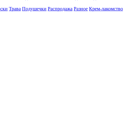
оски
Трава
Подушечки
Распродажа
Разное
Крем-лакомство