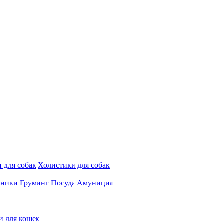
 для собак
Холистики для собак
зники
Груминг
Посуда
Амуниция
и для кошек