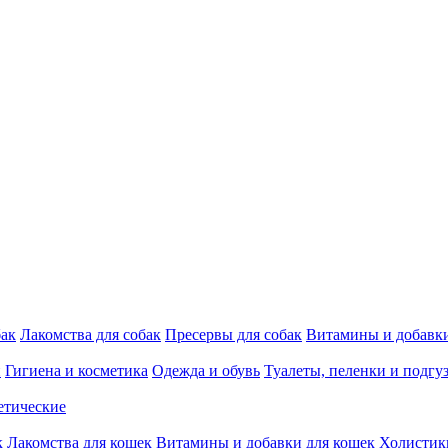
бак
Лакомства для собак
Пресервы для собак
Витамины и добавки
и
Гигиена и косметика
Одежда и обувь
Туалеты, пеленки и подгу
етические
к
Лакомства для кошек
Витамины и добавки для кошек
Холистик