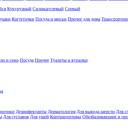
йся
Кукурузный
Силикагелевый
Соевый
рушки
Когтеточки
Посуда и миски
Прочее для дома
Транспортиро
ли и сено
Посуда
Прочее
Туалеты и купалки
жа
иотики
Дезинфектанты
Дерматология
Для вывода шерсти
Для г
ы
Для суставов
Для ушей
Контрацептивы
Обезбаливающие и пр