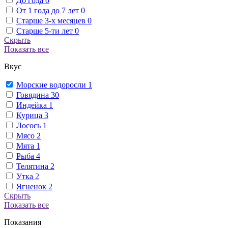
До года
0
От 1 года до 7 лет
0
Старше 3-х месяцев
0
Старше 5-ти лет
0
Скрыть
Показать все
Вкус
Морские водоросли
1
Говядина
30
Индейка
1
Курица
3
Лосось
1
Мясо
2
Мята
1
Рыба
4
Телятина
2
Утка
2
Ягненок
2
Скрыть
Показать все
Показания