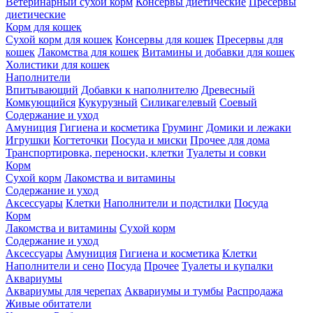
Ветеринарный сухой корм
Консервы диетические
Пресервы
диетические
Корм для кошек
Сухой корм для кошек
Консервы для кошек
Пресервы для
кошек
Лакомства для кошек
Витамины и добавки для кошек
Холистики для кошек
Наполнители
Впитывающий
Добавки к наполнителю
Древесный
Комкующийся
Кукурузный
Силикагелевый
Соевый
Содержание и уход
Амуниция
Гигиена и косметика
Груминг
Домики и лежаки
Игрушки
Когтеточки
Посуда и миски
Прочее для дома
Транспортировка, переноски, клетки
Туалеты и совки
Корм
Сухой корм
Лакомства и витамины
Содержание и уход
Аксессуары
Клетки
Наполнители и подстилки
Посуда
Корм
Лакомства и витамины
Сухой корм
Содержание и уход
Аксессуары
Амуниция
Гигиена и косметика
Клетки
Наполнители и сено
Посуда
Прочее
Туалеты и купалки
Аквариумы
Аквариумы для черепах
Аквариумы и тумбы
Распродажа
Живые обитатели