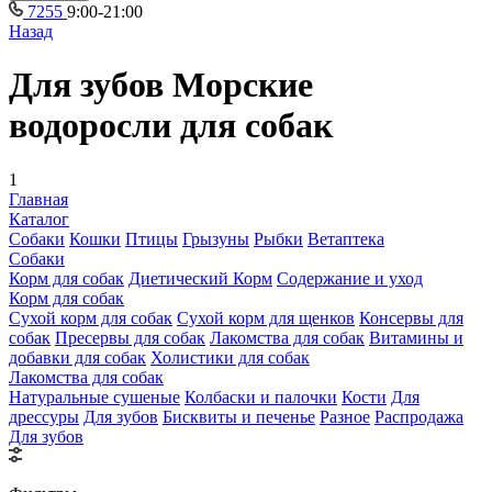
7255
9:00-21:00
Назад
Для зубов Морские
водоросли для собак
1
Главная
Каталог
Собаки
Кошки
Птицы
Грызуны
Рыбки
Ветаптека
Собаки
Корм для собак
Диетический Корм
Содержание и уход
Корм для собак
Сухой корм для собак
Сухой корм для щенков
Консервы для
собак
Пресервы для собак
Лакомства для собак
Витамины и
добавки для собак
Холистики для собак
Лакомства для собак
Натуральные сушеные
Колбаски и палочки
Кости
Для
дрессуры
Для зубов
Бисквиты и печенье
Разное
Распродажа
Для зубов