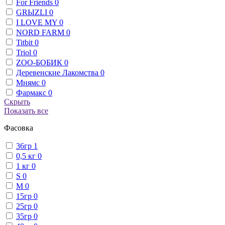
For Friends
0
GRЫZLI
0
I LOVE MY
0
NORD FARM
0
Titbit
0
Triol
0
ZОО-БОБИК
0
Деревенские Лакомства
0
Мнямс
0
Фармакс
0
Скрыть
Показать все
Фасовка
36гр
1
0,5 кг
0
1 кг
0
S
0
М
0
15гр
0
25гр
0
35гр
0