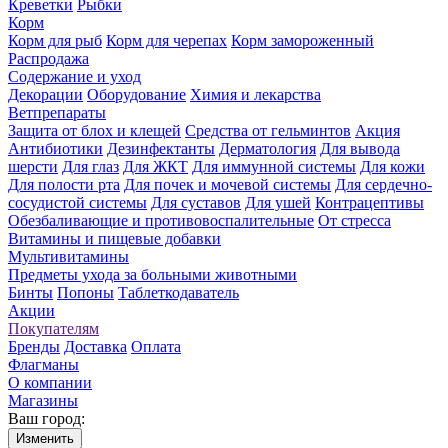
Креветки
Рыбки
Корм
Корм для рыб
Корм для черепах
Корм замороженный
Распродажа
Содержание и уход
Декорации
Оборудование
Химия и лекарства
Ветпрепараты
Защита от блох и клещей
Средства от гельминтов
Акция
Антибиотики
Дезинфектанты
Дерматология
Для вывода
шерсти
Для глаз
Для ЖКТ
Для иммунной системы
Для кожи
Для полости рта
Для почек и мочевой системы
Для сердечно-
сосудистой системы
Для суставов
Для ушей
Контрацептивы
Обезбаливающие и противовоспалительные
От стресса
Витамины и пищевые добавки
Мультивитамины
Предметы ухода за больными животными
Бинты
Попоны
Таблеткодаватель
Акции
Покупателям
Бренды
Доставка
Оплата
Флагманы
О компании
Магазины
Ваш город:
Изменить