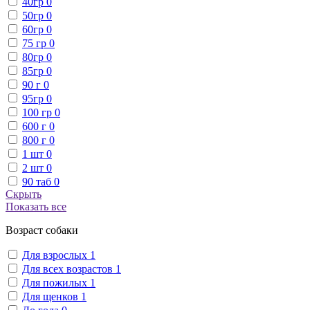
40гр
0
50гр
0
60гр
0
75 гр
0
80гр
0
85гр
0
90 г
0
95гр
0
100 гр
0
600 г
0
800 г
0
1 шт
0
2 шт
0
90 таб
0
Скрыть
Показать все
Возраст собаки
Для взрослых
1
Для всех возрастов
1
Для пожилых
1
Для щенков
1