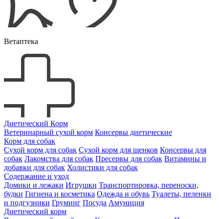
Ветаптека
Диетический Корм
Ветеринарный сухой корм
Консервы диетические
Корм для собак
Сухой корм для собак
Сухой корм для щенков
Консервы для
собак
Лакомства для собак
Пресервы для собак
Витамины и
добавки для собак
Холистики для собак
Содержание и уход
Домики и лежаки
Игрушки
Транспортировка, переноски,
будки
Гигиена и косметика
Одежда и обувь
Туалеты, пеленки
и подгузники
Груминг
Посуда
Амуниция
Диетический корм