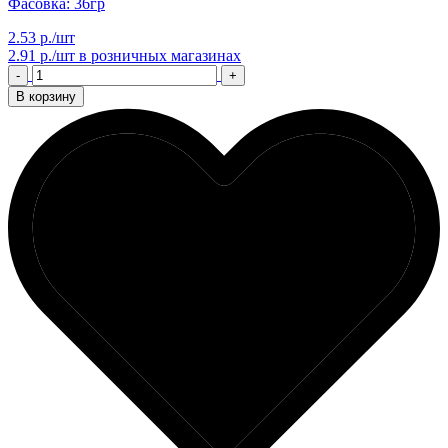
Фасовка: 36гр
2.53 р./шт
2.91 р./шт
в розничных магазинах
-
+
В корзину