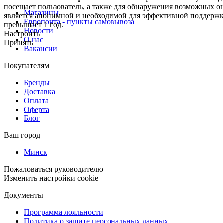
посещает пользователь, а также для обнаружения возможных о
Магазины
является анонимной и необходимой для эффективной поддержки
Европочта - пункты самовывоза
превышает 1 год.
Новости
Настроить
О нас
Принять
Вакансии
Покупателям
Бренды
Доставка
Оплата
Оферта
Блог
Ваш город
Минск
Пожаловаться руководителю
Изменить настройки cookie
Документы
Программа лояльности
Политика о защите персональных данных