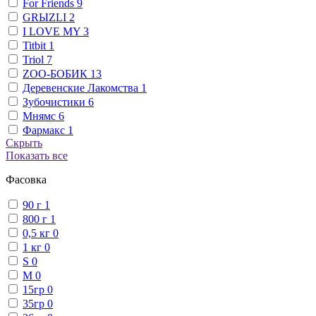
For Friends
9
GRЫZLI
2
I LOVE MY
3
Titbit
1
Triol
7
ZОО-БОБИК
13
Деревенские Лакомства
1
Зубочистики
6
Мнямс
6
Фармакс
1
Скрыть
Показать все
Фасовка
90 г
1
800 г
1
0,5 кг
0
1 кг
0
S
0
М
0
15гр
0
35гр
0