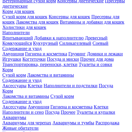
Ветеринарный сухой корм
Консервы диетические
Пресервы
диетические
Корм для кошек
Сухой корм для кошек
Консервы для кошек
Пресервы для
кошек
Лакомства для кошек
Витамины и добавки для кошек
Холистики для кошек
Наполнители
Впитывающий
Добавки к наполнителю
Древесный
Комкующийся
Кукурузный
Силикагелевый
Соевый
Содержание и уход
Амуниция
Гигиена и косметика
Груминг
Домики и лежаки
Игрушки
Когтеточки
Посуда и миски
Прочее для дома
Транспортировка, переноски, клетки
Туалеты и совки
Корм
Сухой корм
Лакомства и витамины
Содержание и уход
Аксессуары
Клетки
Наполнители и подстилки
Посуда
Корм
Лакомства и витамины
Сухой корм
Содержание и уход
Аксессуары
Амуниция
Гигиена и косметика
Клетки
Наполнители и сено
Посуда
Прочее
Туалеты и купалки
Аквариумы
Аквариумы для черепах
Аквариумы и тумбы
Распродажа
Живые обитатели