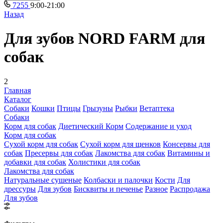
7255
9:00-21:00
Назад
Для зубов NORD FARM для
собак
2
Главная
Каталог
Собаки
Кошки
Птицы
Грызуны
Рыбки
Ветаптека
Собаки
Корм для собак
Диетический Корм
Содержание и уход
Корм для собак
Сухой корм для собак
Сухой корм для щенков
Консервы для
собак
Пресервы для собак
Лакомства для собак
Витамины и
добавки для собак
Холистики для собак
Лакомства для собак
Натуральные сушеные
Колбаски и палочки
Кости
Для
дрессуры
Для зубов
Бисквиты и печенье
Разное
Распродажа
Для зубов