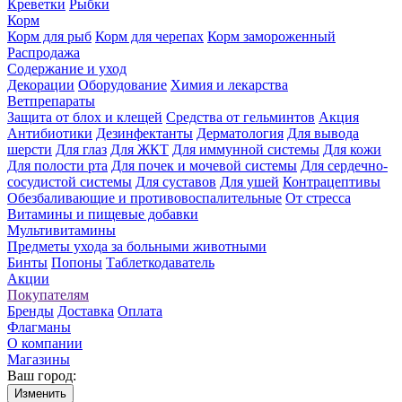
Креветки
Рыбки
Корм
Корм для рыб
Корм для черепах
Корм замороженный
Распродажа
Содержание и уход
Декорации
Оборудование
Химия и лекарства
Ветпрепараты
Защита от блох и клещей
Средства от гельминтов
Акция
Антибиотики
Дезинфектанты
Дерматология
Для вывода
шерсти
Для глаз
Для ЖКТ
Для иммунной системы
Для кожи
Для полости рта
Для почек и мочевой системы
Для сердечно-
сосудистой системы
Для суставов
Для ушей
Контрацептивы
Обезбаливающие и противовоспалительные
От стресса
Витамины и пищевые добавки
Мультивитамины
Предметы ухода за больными животными
Бинты
Попоны
Таблеткодаватель
Акции
Покупателям
Бренды
Доставка
Оплата
Флагманы
О компании
Магазины
Ваш город:
Изменить