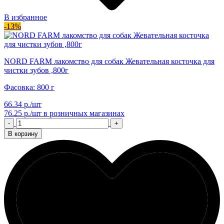
В избранное
-13%
NORD FARM лакомство для собак Жевательная косточка для
чистки зубов ,800г
Фасовка: 800 г
66.34 р./шт
76.25 р./шт
в розничных магазинах
-
+
В корзину