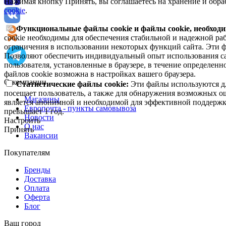
Нажимая кнопку Принять, вы соглашаетесь на хранение и обра
cookie
.
Функциональные файлы cookie и файлы cookie, необходи
cookie необходимы для обеспечения стабильной и надежной раб
ограничения в использовании некоторых функций сайта. Эти ф
Позволяют обеспечить индивидуальный опыт использования са
пользователя, установленные в браузере, в течение определен
файлов cookie возможна в настройках вашего браузера.
О компании
Статистические файлы cookie:
Эти файлы используются дл
посещает пользователь, а также для обнаружения возможных о
Магазины
является анонимной и необходимой для эффективной поддержки
Европочта - пункты самовывоза
превышает 1 год.
Новости
Настроить
О нас
Принять
Вакансии
Покупателям
Бренды
Доставка
Оплата
Оферта
Блог
Ваш город