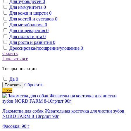
Для зубов/десен
0
Для иммунитета
0
Для кожи и шерсти
0
Для костей и суставов
0
Для метаболизма
0
Для пищеварения
0
Для полости рта
0
Для роста и развития
0
Дрессировка/поощрение/угощение
0
Скрыть
Показать все
Товары по акции
Да
0
Сбросить
Показать
-13%
Лакомства для собак Жевательная косточка для чистки зубов
NORD FARM 8-10гр/шт 90г
Фасовка: 90 г