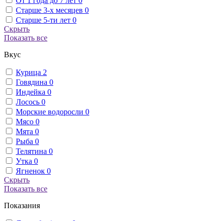
От 1 года до 7 лет
0
Старше 3-х месяцев
0
Старше 5-ти лет
0
Скрыть
Показать все
Вкус
Курица
2
Говядина
0
Индейка
0
Лосось
0
Морские водоросли
0
Мясо
0
Мята
0
Рыба
0
Телятина
0
Утка
0
Ягненок
0
Скрыть
Показать все
Показания