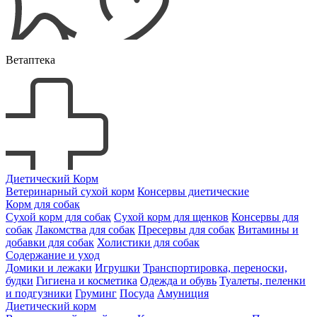
Ветаптека
Диетический Корм
Ветеринарный сухой корм
Консервы диетические
Корм для собак
Сухой корм для собак
Сухой корм для щенков
Консервы для
собак
Лакомства для собак
Пресервы для собак
Витамины и
добавки для собак
Холистики для собак
Содержание и уход
Домики и лежаки
Игрушки
Транспортировка, переноски,
будки
Гигиена и косметика
Одежда и обувь
Туалеты, пеленки
и подгузники
Груминг
Посуда
Амуниция
Диетический корм