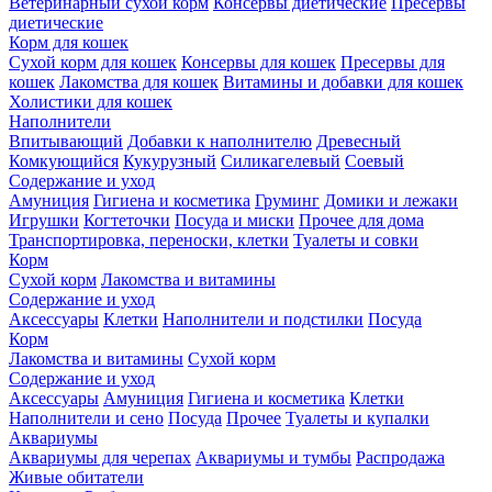
Ветеринарный сухой корм
Консервы диетические
Пресервы
диетические
Корм для кошек
Сухой корм для кошек
Консервы для кошек
Пресервы для
кошек
Лакомства для кошек
Витамины и добавки для кошек
Холистики для кошек
Наполнители
Впитывающий
Добавки к наполнителю
Древесный
Комкующийся
Кукурузный
Силикагелевый
Соевый
Содержание и уход
Амуниция
Гигиена и косметика
Груминг
Домики и лежаки
Игрушки
Когтеточки
Посуда и миски
Прочее для дома
Транспортировка, переноски, клетки
Туалеты и совки
Корм
Сухой корм
Лакомства и витамины
Содержание и уход
Аксессуары
Клетки
Наполнители и подстилки
Посуда
Корм
Лакомства и витамины
Сухой корм
Содержание и уход
Аксессуары
Амуниция
Гигиена и косметика
Клетки
Наполнители и сено
Посуда
Прочее
Туалеты и купалки
Аквариумы
Аквариумы для черепах
Аквариумы и тумбы
Распродажа
Живые обитатели