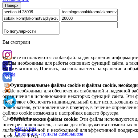
Наверх
Вы смотрели
На сайте используются cookie-файлы для хранения информации
файлы необходимы для работы основных функций сайта, а такж
Нажимая кнопку Принять, вы соглашаетесь на хранение и обра
cookie
.
Функциональные файлы cookie и файлы cookie, необходи
cookie необходимы для обеспечения стабильной и надежной раб
ограничения в использовании некоторых функций сайта. Эти ф
Позволяют обеспечить индивидуальный опыт использования са
пользователя, установленные в браузере, в течение определен
файлов cookie возможна в настройках вашего браузера.
О компании
Статистические файлы cookie:
Эти файлы используются дл
посещает пользователь, а также для обнаружения возможных о
Магазины
является анонимной и необходимой для эффективной поддержки
Европочта - пункты самовывоза
превышает 1 год.