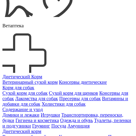
Ветаптека
Диетический Корм
Ветеринарный сухой корм
Консервы диетические
Корм для собак
Сухой корм для собак
Сухой корм для щенков
Консервы для
собак
Лакомства для собак
Пресервы для собак
Витамины и
добавки для собак
Холистики для собак
Содержание и уход
Домики и лежаки
Игрушки
Транспортировка, переноски,
будки
Гигиена и косметика
Одежда и обувь
Туалеты, пеленки
и подгузники
Груминг
Посуда
Амуниция
Диетический корм