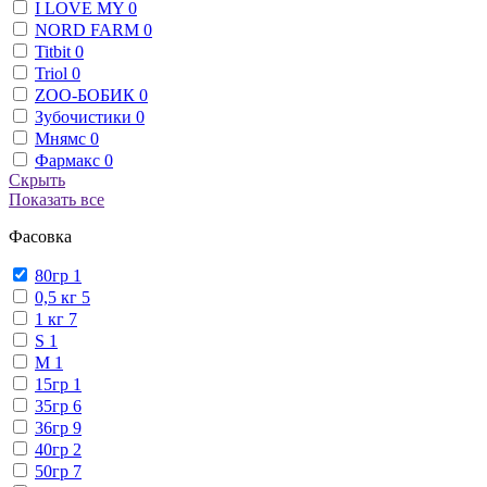
I LOVE MY
0
NORD FARM
0
Titbit
0
Triol
0
ZОО-БОБИК
0
Зубочистики
0
Мнямс
0
Фармакс
0
Скрыть
Показать все
Фасовка
80гр
1
0,5 кг
5
1 кг
7
S
1
М
1
15гр
1
35гр
6
36гр
9
40гр
2
50гр
7