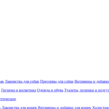
бак
Лакомства для собак
Пресервы для собак
Витамины и добавки
и
Гигиена и косметика
Одежда и обувь
Туалеты, пеленки и подгу
етические
к
Лакомства для кошек
Витамины и добавки для кошек
Холистик