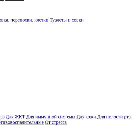
вка, переноски, клетки
Туалеты и совки
лаз
Для ЖКТ
Для иммунной системы
Для кожи
Для полости рта
отивовоспалительные
От стресса