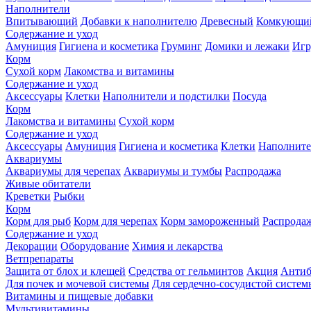
Наполнители
Впитывающий
Добавки к наполнителю
Древесный
Комкующи
Содержание и уход
Амуниция
Гигиена и косметика
Груминг
Домики и лежаки
Иг
Корм
Сухой корм
Лакомства и витамины
Содержание и уход
Аксессуары
Клетки
Наполнители и подстилки
Посуда
Корм
Лакомства и витамины
Сухой корм
Содержание и уход
Аксессуары
Амуниция
Гигиена и косметика
Клетки
Наполните
Аквариумы
Аквариумы для черепах
Аквариумы и тумбы
Распродажа
Живые обитатели
Креветки
Рыбки
Корм
Корм для рыб
Корм для черепах
Корм замороженный
Распрода
Содержание и уход
Декорации
Оборудование
Химия и лекарства
Ветпрепараты
Защита от блох и клещей
Средства от гельминтов
Акция
Антиб
Для почек и мочевой системы
Для сердечно-сосудистой систем
Витамины и пищевые добавки
Мультивитамины