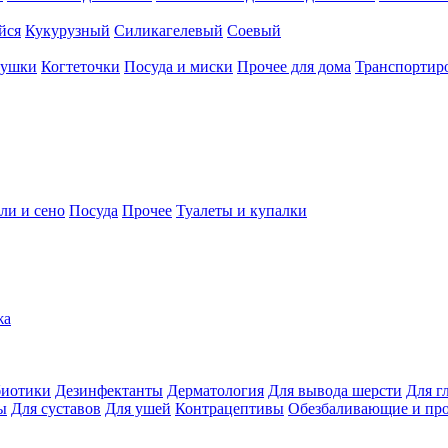
йся
Кукурузный
Силикагелевый
Соевый
рушки
Когтеточки
Посуда и миски
Прочее для дома
Транспортиро
ли и сено
Посуда
Прочее
Туалеты и купалки
жа
иотики
Дезинфектанты
Дерматология
Для вывода шерсти
Для г
ы
Для суставов
Для ушей
Контрацептивы
Обезбаливающие и пр