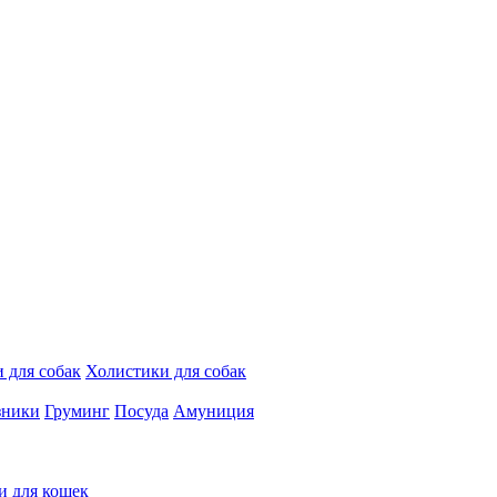
 для собак
Холистики для собак
зники
Груминг
Посуда
Амуниция
и для кошек