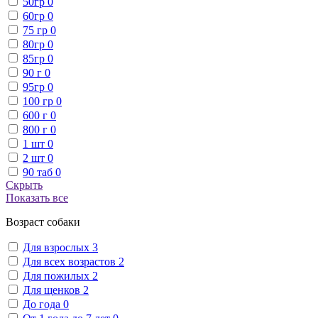
50гр
0
60гр
0
75 гр
0
80гр
0
85гр
0
90 г
0
95гр
0
100 гр
0
600 г
0
800 г
0
1 шт
0
2 шт
0
90 таб
0
Скрыть
Показать все
Возраст собаки
Для взрослых
3
Для всех возрастов
2
Для пожилых
2
Для щенков
2
До года
0