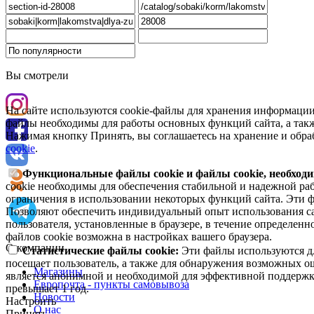
Вы смотрели
На сайте используются cookie-файлы для хранения информации
файлы необходимы для работы основных функций сайта, а такж
Нажимая кнопку Принять, вы соглашаетесь на хранение и обра
cookie
.
Функциональные файлы cookie и файлы cookie, необходи
cookie необходимы для обеспечения стабильной и надежной раб
ограничения в использовании некоторых функций сайта. Эти ф
Позволяют обеспечить индивидуальный опыт использования са
пользователя, установленные в браузере, в течение определен
файлов cookie возможна в настройках вашего браузера.
О компании
Статистические файлы cookie:
Эти файлы используются дл
посещает пользователь, а также для обнаружения возможных о
Магазины
является анонимной и необходимой для эффективной поддержки
Европочта - пункты самовывоза
превышает 1 год.
Новости
Настроить
О нас
Принять