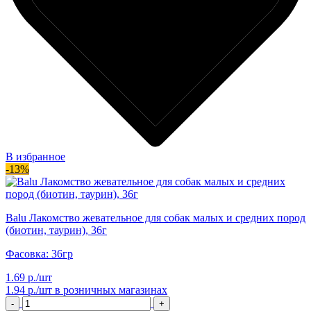
В избранное
-13%
Balu Лакомство жевательное для собак малых и средних пород
(биотин, таурин), 36г
Фасовка: 36гр
1.69 р./шт
1.94 р./шт
в розничных магазинах
-
+