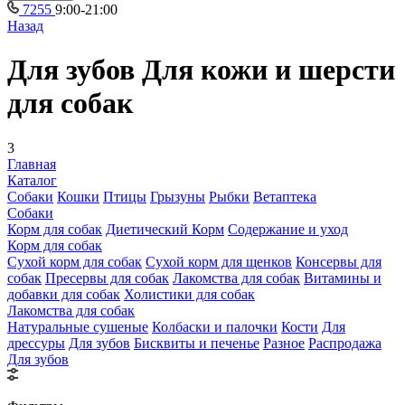
7255
9:00-21:00
Назад
Для зубов Для кожи и шерсти
для собак
3
Главная
Каталог
Собаки
Кошки
Птицы
Грызуны
Рыбки
Ветаптека
Собаки
Корм для собак
Диетический Корм
Содержание и уход
Корм для собак
Сухой корм для собак
Сухой корм для щенков
Консервы для
собак
Пресервы для собак
Лакомства для собак
Витамины и
добавки для собак
Холистики для собак
Лакомства для собак
Натуральные сушеные
Колбаски и палочки
Кости
Для
дрессуры
Для зубов
Бисквиты и печенье
Разное
Распродажа
Для зубов