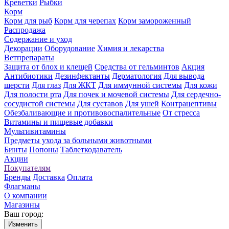
Креветки
Рыбки
Корм
Корм для рыб
Корм для черепах
Корм замороженный
Распродажа
Содержание и уход
Декорации
Оборудование
Химия и лекарства
Ветпрепараты
Защита от блох и клещей
Средства от гельминтов
Акция
Антибиотики
Дезинфектанты
Дерматология
Для вывода
шерсти
Для глаз
Для ЖКТ
Для иммунной системы
Для кожи
Для полости рта
Для почек и мочевой системы
Для сердечно-
сосудистой системы
Для суставов
Для ушей
Контрацептивы
Обезбаливающие и противовоспалительные
От стресса
Витамины и пищевые добавки
Мультивитамины
Предметы ухода за больными животными
Бинты
Попоны
Таблеткодаватель
Акции
Покупателям
Бренды
Доставка
Оплата
Флагманы
О компании
Магазины
Ваш город:
Изменить