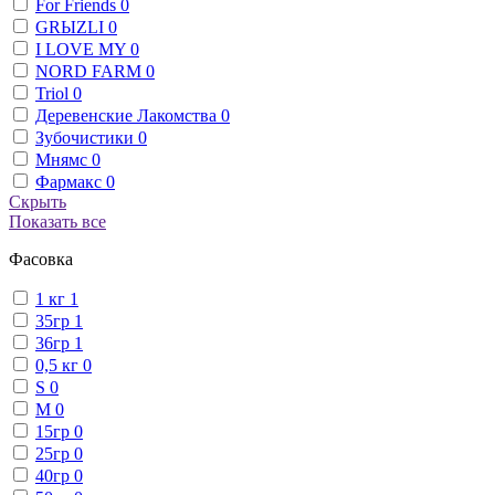
For Friends
0
GRЫZLI
0
I LOVE MY
0
NORD FARM
0
Triol
0
Деревенские Лакомства
0
Зубочистики
0
Мнямс
0
Фармакс
0
Скрыть
Показать все
Фасовка
1 кг
1
35гр
1
36гр
1
0,5 кг
0
S
0
М
0
15гр
0
25гр
0
40гр
0