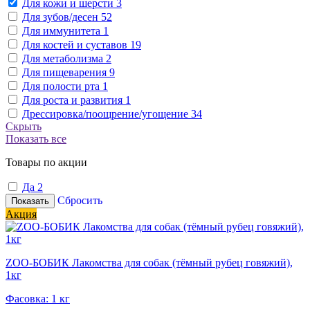
Для кожи и шерсти
3
Для зубов/десен
52
Для иммунитета
1
Для костей и суставов
19
Для метаболизма
2
Для пищеварения
9
Для полости рта
1
Для роста и развития
1
Дрессировка/поощрение/угощение
34
Скрыть
Показать все
Товары по акции
Да
2
Сбросить
Показать
Акция
ZОО-БОБИК Лакомства для собак (тёмный рубец говяжий),
1кг
Фасовка: 1 кг