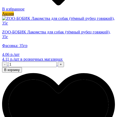
В избранное
Акция
ZОО-БОБИК Лакомства для собак (тёмный рубец говяжий),
35г
Фасовка: 35гр
4.06 р./шт
4.11 р./шт
в розничных магазинах
-
+
В корзину