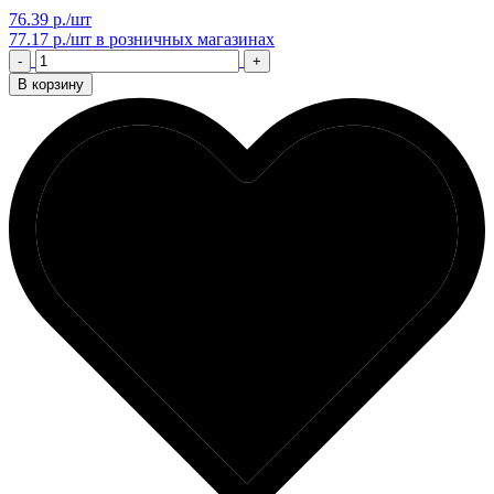
76.39 р./шт
77.17 р./шт
в розничных магазинах
-
+
В корзину