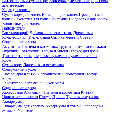
Ветеринарный сухой корм
Консервы диетические
Пресервы
диетические
Корм для кошек
Сухой корм для кошек
Консервы для кошек
Пресервы для
кошек
Лакомства для кошек
Витамины и добавки для кошек
Холистики для кошек
Наполнители
Впитывающий
Добавки к наполнителю
Древесный
Комкующийся
Кукурузный
Силикагелевый
Соевый
Содержание и уход
Амуниция
Гигиена и косметика
Груминг
Домики и лежаки
Игрушки
Когтеточки
Посуда и миски
Прочее для дома
Транспортировка, переноски, клетки
Туалеты и совки
Корм
Сухой корм
Лакомства и витамины
Содержание и уход
Аксессуары
Клетки
Наполнители и подстилки
Посуда
Корм
Лакомства и витамины
Сухой корм
Содержание и уход
Аксессуары
Амуниция
Гигиена и косметика
Клетки
Наполнители и сено
Посуда
Прочее
Туалеты и купалки
Аквариумы
Аквариумы для черепах
Аквариумы и тумбы
Распродажа
Живые обитатели