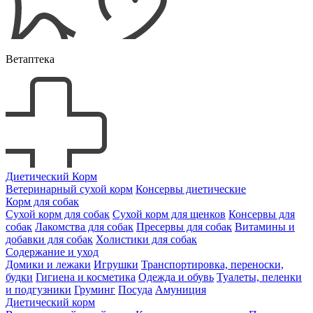
Ветаптека
Диетический Корм
Ветеринарный сухой корм
Консервы диетические
Корм для собак
Сухой корм для собак
Сухой корм для щенков
Консервы для
собак
Лакомства для собак
Пресервы для собак
Витамины и
добавки для собак
Холистики для собак
Содержание и уход
Домики и лежаки
Игрушки
Транспортировка, переноски,
будки
Гигиена и косметика
Одежда и обувь
Туалеты, пеленки
и подгузники
Груминг
Посуда
Амуниция
Диетический корм