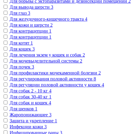
Для борьбы с эктопаразитами и дезинсекции помещений
2
Для вывода шерсти
3
Для глаз
3
Для желудочного-кишечного тракта
4
Для кожи и шерсти
2
Для контрацепции
1
Для контрацепции
1
Для котят
1
Для кошек
3
Для лечения экзем у кошек и собак
2
Для мочевыделительной системы
2
Для почек
3
Для профилактики мочекаменной болезни
2
Для регулирования половой активности
8
Для регуляции половой активности у кошек
4
Для собак 2 - 10 кг
4
Для собак 30-40 кг
1
Для собак и кошек
4
Для щенков
1
Жаропонижающее
3
Защита и укрепление
1
Инфекции кожи
3
Инфицированные раны
3