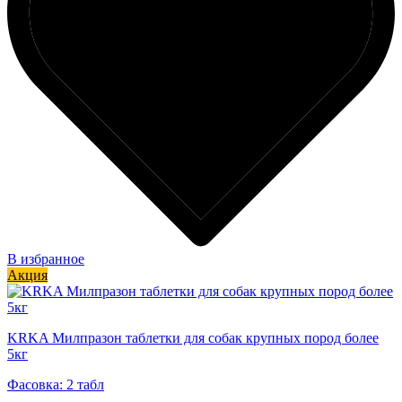
В избранное
Акция
KRKA Милпразон таблетки для собак крупных пород более
5кг
Фасовка: 2 табл