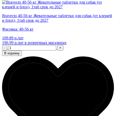
Bravecto 40-56 кг Жевательные таблетки для собак (от клещей
и блох), 1таб срок до 2027
Фасовка: 40-56 кг
109.89 р./шт
196.99 р./шт
в розничных магазинах
-
+
В корзину