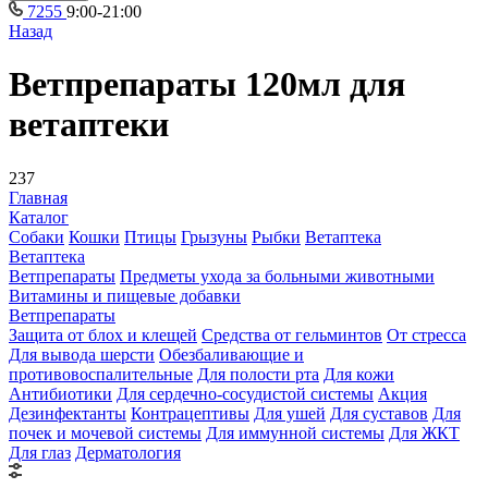
7255
9:00-21:00
Назад
Ветпрепараты 120мл для
ветаптеки
237
Главная
Каталог
Собаки
Кошки
Птицы
Грызуны
Рыбки
Ветаптека
Ветаптека
Ветпрепараты
Предметы ухода за больными животными
Витамины и пищевые добавки
Ветпрепараты
Защита от блох и клещей
Средства от гельминтов
От стресса
Для вывода шерсти
Обезбаливающие и
противовоспалительные
Для полости рта
Для кожи
Антибиотики
Для сердечно-сосудистой системы
Акция
Дезинфектанты
Контрацептивы
Для ушей
Для суставов
Для
почек и мочевой системы
Для иммунной системы
Для ЖКТ
Для глаз
Дерматология