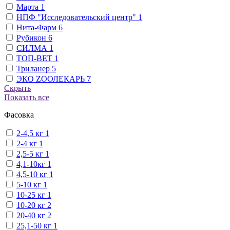
Марта
1
НПФ "Исследовательский центр"
1
Нита-Фарм
6
Рубикон
6
СИЛМА
1
ТОП-ВЕТ
1
Триланер
5
ЭКО ZООЛЕКАРЬ
7
Скрыть
Показать все
Фасовка
2-4,5 кг
1
2-4 кг
1
2,5-5 кг
1
4,1-10кг
1
4,5-10 кг
1
5-10 кг
1
10-25 кг
1
10-20 кг
2
20-40 кг
2
25,1-50 кг
1