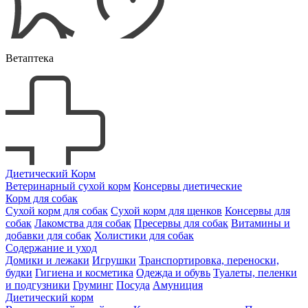
Ветаптека
Диетический Корм
Ветеринарный сухой корм
Консервы диетические
Корм для собак
Сухой корм для собак
Сухой корм для щенков
Консервы для
собак
Лакомства для собак
Пресервы для собак
Витамины и
добавки для собак
Холистики для собак
Содержание и уход
Домики и лежаки
Игрушки
Транспортировка, переноски,
будки
Гигиена и косметика
Одежда и обувь
Туалеты, пеленки
и подгузники
Груминг
Посуда
Амуниция
Диетический корм