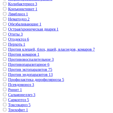
Колибактериоз
3
Конъюнктивит
1
Лямблиоз
1
Нематодоз
2
Обезбаливающие
1
Острая/хроническая диарея
1
Отиты
3
Отодектоз
6
Перхоть
1
Против клещей, блох, вшей, власоедов, комаров
7
Против комаров
1
Противовоспалительное
3
Противопаразитарное
6
Против эктопаразитов
75
Против эндопаразитов
13
Профилактика дирофиляриоза
5
Псевдомоноз
3
Ринит
1
Сальмонеллез
3
Саркоптоз
5
Токсокароз
5
Трихофит
1