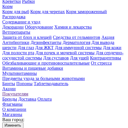
Креветки
Рыбки
Корм
Корм для рыб
Корм для черепах
Корм замороженный
Распродажа
Содержание и уход
Декорации
Оборудование
Химия и лекарства
Ветпрепараты
Защита от блох и клещей
Средства от гельминтов
Акция
Антибиотики
Дезинфектанты
Дерматология
Для вывода
шерсти
Для глаз
Для ЖКТ
Для иммунной системы
Для кожи
Для полости рта
Для почек и мочевой системы
Для сердечно-
сосудистой системы
Для суставов
Для ушей
Контрацептивы
Обезбаливающие и противовоспалительные
От стресса
Витамины и пищевые добавки
Мультивитамины
Предметы ухода за больными животными
Бинты
Попоны
Таблеткодаватель
Акции
Покупателям
Бренды
Доставка
Оплата
Флагманы
О компании
Магазины
Ваш город:
Изменить