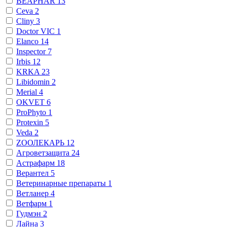
BEAPHAR
13
Ceva
2
Cliny
3
Doctor VIC
1
Elanco
14
Inspector
7
Irbis
12
KRKA
23
Libidomin
2
Merial
4
OKVET
6
ProPhyto
1
Protexin
5
Veda
2
ZООЛЕКАРЬ
12
Агроветзащита
24
Астрафарм
18
Верантел
5
Ветеринарные препараты
1
Ветланер
4
Ветфарм
1
Гудмэн
2
Лайна
3