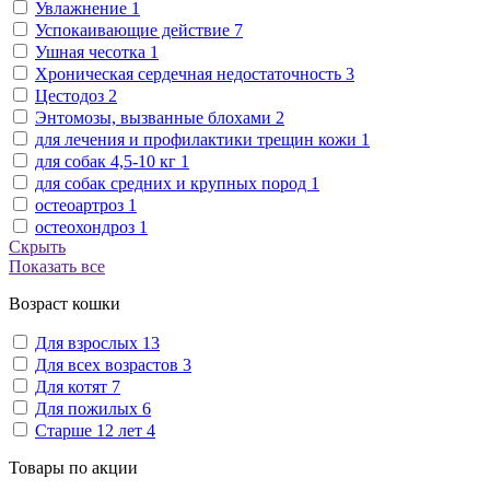
Увлажнение
1
Успокаивающие действие
7
Ушная чесотка
1
Хроническая сердечная недостаточность
3
Цестодоз
2
Энтомозы, вызванные блохами
2
для лечения и профилактики трещин кожи
1
для собак 4,5-10 кг
1
для собак средних и крупных пород
1
остеоартроз
1
остеохондроз
1
Скрыть
Показать все
Возраст кошки
Для взрослых
13
Для всех возрастов
3
Для котят
7
Для пожилых
6
Старше 12 лет
4
Товары по акции