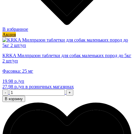
В избранное
Акция
KRKA Милпразон таблетки для собак маленьких пород до 5кг
2 шт/уп
Фасовка: 25 мг
19.98 р./уп
27.98 р./уп
в розничных магазинах
-
+
В корзину