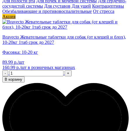
Для полости рта
Для почек и мочевой системы
Для сердечно-
сосудистой системы
Для суставов
Для ушей
Контрацептивы
Обезбаливающие и противовоспалительные
От стресса
Акция
Bravecto Жевательные таблетки для собак (от клещей и блох),
10-20кг 1таб срок до 2027
Фасовка: 10-20 кг
89.99 р./шт
160.99 р./шт
в розничных магазинах
-
+
В корзину