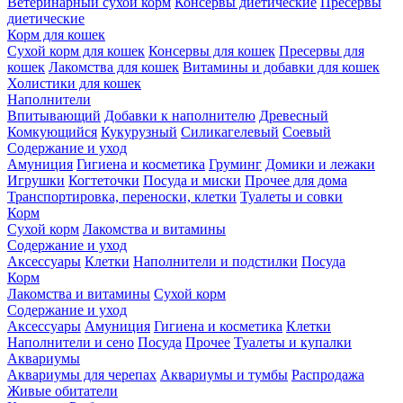
Ветеринарный сухой корм
Консервы диетические
Пресервы
диетические
Корм для кошек
Сухой корм для кошек
Консервы для кошек
Пресервы для
кошек
Лакомства для кошек
Витамины и добавки для кошек
Холистики для кошек
Наполнители
Впитывающий
Добавки к наполнителю
Древесный
Комкующийся
Кукурузный
Силикагелевый
Соевый
Содержание и уход
Амуниция
Гигиена и косметика
Груминг
Домики и лежаки
Игрушки
Когтеточки
Посуда и миски
Прочее для дома
Транспортировка, переноски, клетки
Туалеты и совки
Корм
Сухой корм
Лакомства и витамины
Содержание и уход
Аксессуары
Клетки
Наполнители и подстилки
Посуда
Корм
Лакомства и витамины
Сухой корм
Содержание и уход
Аксессуары
Амуниция
Гигиена и косметика
Клетки
Наполнители и сено
Посуда
Прочее
Туалеты и купалки
Аквариумы
Аквариумы для черепах
Аквариумы и тумбы
Распродажа
Живые обитатели