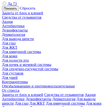
Да
73
Сбросить
Показать
Защита от блох и клещей
Средства от гельминтов
Акция
Антибиотики
Дезинфектанты
Дерматология
Для вывода шерсти
Для глаз
Для ЖКТ
Для иммунной системы
Для кожи
Для полости рта
Для почек и мочевой системы
Для сердечно-сосудистой системы
Для суставов
Для ушей
Контрацептивы
Обезбаливающие и противовоспалительные
От стресса
Защита от блох и клещей
Средства от гельминтов
Акция
Антибиотики
Дезинфектанты
Дерматология
Для вывода
шерсти
Для глаз
Для ЖКТ
Для иммунной системы
Для кожи