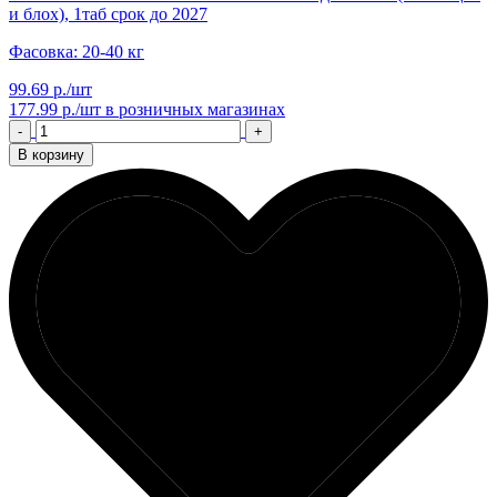
и блох), 1таб срок до 2027
Фасовка: 20-40 кг
99.69 р./шт
177.99 р./шт
в розничных магазинах
-
+
В корзину