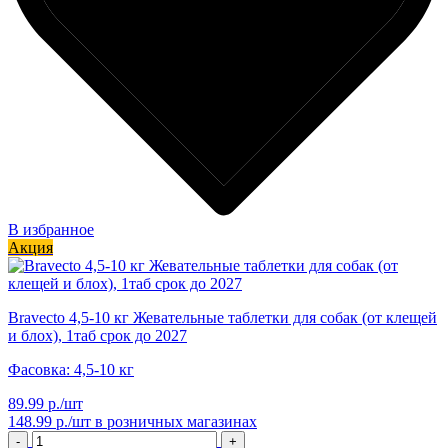
В избранное
Акция
Bravecto 4,5-10 кг Жевательные таблетки для собак (от клещей
и блох), 1таб срок до 2027
Фасовка: 4,5-10 кг
89.99 р./шт
148.99 р./шт
в розничных магазинах
-
+