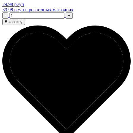
29.98 р./уп
39.98 р./уп
в розничных магазинах
-
+
В корзину