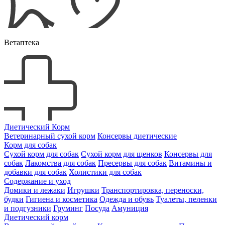
Ветаптека
Диетический Корм
Ветеринарный сухой корм
Консервы диетические
Корм для собак
Сухой корм для собак
Сухой корм для щенков
Консервы для
собак
Лакомства для собак
Пресервы для собак
Витамины и
добавки для собак
Холистики для собак
Содержание и уход
Домики и лежаки
Игрушки
Транспортировка, переноски,
будки
Гигиена и косметика
Одежда и обувь
Туалеты, пеленки
и подгузники
Груминг
Посуда
Амуниция
Диетический корм