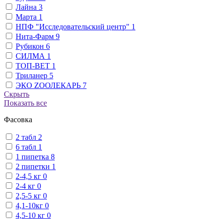
Лайна
3
Марта
1
НПФ "Исследовательский центр"
1
Нита-Фарм
9
Рубикон
6
СИЛМА
1
ТОП-ВЕТ
1
Триланер
5
ЭКО ZООЛЕКАРЬ
7
Скрыть
Показать все
Фасовка
2 табл
2
6 табл
1
1 пипетка
8
2 пипетки
1
2-4,5 кг
0
2-4 кг
0
2,5-5 кг
0
4,1-10кг
0
4,5-10 кг
0