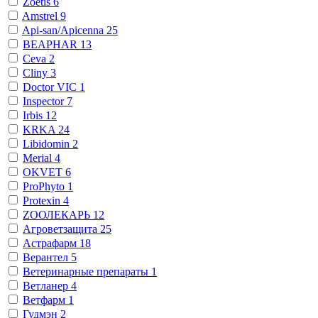
Zoetis
6
Amstrel
9
Api-san/Apicenna
25
BEAPHAR
13
Ceva
2
Cliny
3
Doctor VIC
1
Inspector
7
Irbis
12
KRKA
24
Libidomin
2
Merial
4
OKVET
6
ProPhyto
1
Protexin
4
ZООЛЕКАРЬ
12
Агроветзащита
25
Астрафарм
18
Верантел
5
Ветеринарные препараты
1
Ветланер
4
Ветфарм
1
Гудмэн
2