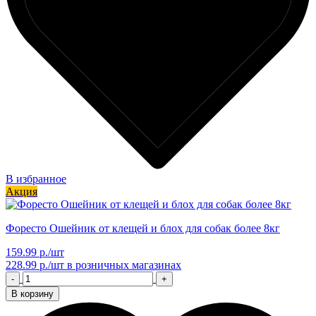
В избранное
Акция
Форесто Ошейник от клещей и блох для собак более 8кг
159.99 р./шт
228.99 р./шт
в розничных магазинах
-
+
В корзину