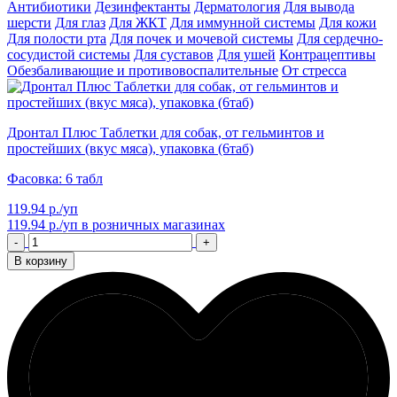
Антибиотики
Дезинфектанты
Дерматология
Для вывода
шерсти
Для глаз
Для ЖКТ
Для иммунной системы
Для кожи
Для полости рта
Для почек и мочевой системы
Для сердечно-
сосудистой системы
Для суставов
Для ушей
Контрацептивы
Обезбаливающие и противовоспалительные
От стресса
Дронтал Плюс Таблетки для собак, от гельминтов и
простейших (вкус мяса), упаковка (6таб)
Фасовка: 6 табл
119.94 р./уп
119.94 р./уп
в розничных магазинах
-
+
В корзину