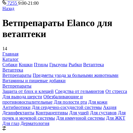
7255
9:00-21:00
Назад
Ветпрепараты Elanco для
ветаптеки
14
Главная
Каталог
Собаки
Кошки
Птицы
Грызуны
Рыбки
Ветаптека
Ветаптека
Ветпрепараты
Предметы ухода за больными животными
Витамины и пищевые добавки
Ветпрепараты
Защита от блох и клещей
Средства от гельминтов
От стресса
Для вывода шерсти
Обезбаливающие и
противовоспалительные
Для полости рта
Для кожи
Антибиотики
Для сердечно-сосудистой системы
Акция
Дезинфектанты
Контрацептивы
Для ушей
Для суставов
Для
почек и мочевой системы
Для иммунной системы
Для ЖКТ
Для глаз
Дерматология