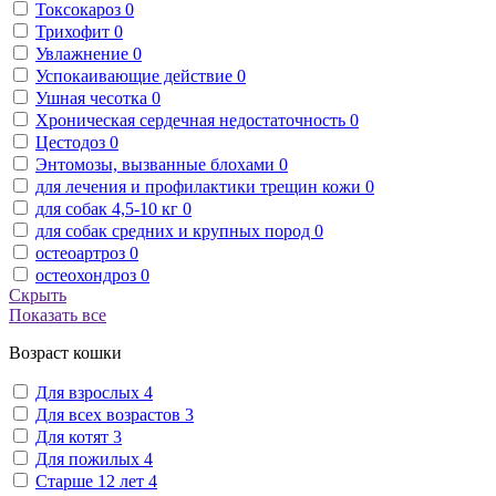
Токсокароз
0
Трихофит
0
Увлажнение
0
Успокаивающие действие
0
Ушная чесотка
0
Хроническая сердечная недостаточность
0
Цестодоз
0
Энтомозы, вызванные блохами
0
для лечения и профилактики трещин кожи
0
для собак 4,5-10 кг
0
для собак средних и крупных пород
0
остеоартроз
0
остеохондроз
0
Скрыть
Показать все
Возраст кошки
Для взрослых
4
Для всех возрастов
3
Для котят
3
Для пожилых
4
Старше 12 лет
4