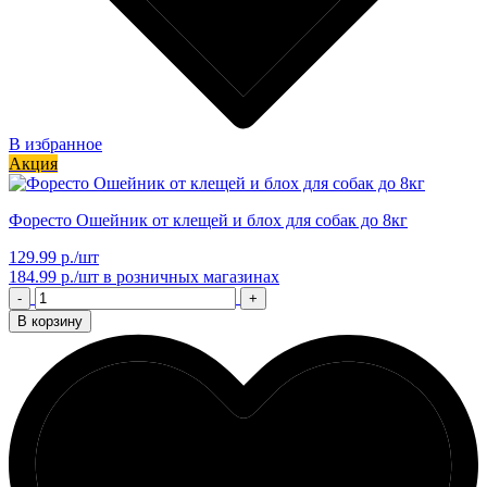
В избранное
Акция
Форесто Ошейник от клещей и блох для собак до 8кг
129.99 р./шт
184.99 р./шт
в розничных магазинах
-
+
В корзину