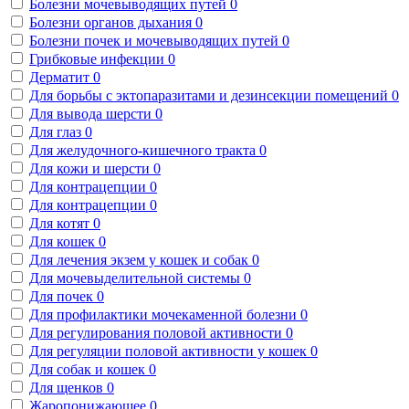
Болезни мочевыводящих путей
0
Болезни органов дыхания
0
Болезни почек и мочевыводящих путей
0
Грибковые инфекции
0
Дерматит
0
Для борьбы с эктопаразитами и дезинсекции помещений
0
Для вывода шерсти
0
Для глаз
0
Для желудочного-кишечного тракта
0
Для кожи и шерсти
0
Для контрацепции
0
Для контрацепции
0
Для котят
0
Для кошек
0
Для лечения экзем у кошек и собак
0
Для мочевыделительной системы
0
Для почек
0
Для профилактики мочекаменной болезни
0
Для регулирования половой активности
0
Для регуляции половой активности у кошек
0
Для собак и кошек
0
Для щенков
0
Жаропонижающее
0