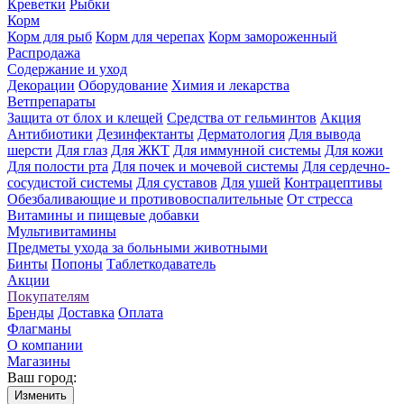
Креветки
Рыбки
Корм
Корм для рыб
Корм для черепах
Корм замороженный
Распродажа
Содержание и уход
Декорации
Оборудование
Химия и лекарства
Ветпрепараты
Защита от блох и клещей
Средства от гельминтов
Акция
Антибиотики
Дезинфектанты
Дерматология
Для вывода
шерсти
Для глаз
Для ЖКТ
Для иммунной системы
Для кожи
Для полости рта
Для почек и мочевой системы
Для сердечно-
сосудистой системы
Для суставов
Для ушей
Контрацептивы
Обезбаливающие и противовоспалительные
От стресса
Витамины и пищевые добавки
Мультивитамины
Предметы ухода за больными животными
Бинты
Попоны
Таблеткодаватель
Акции
Покупателям
Бренды
Доставка
Оплата
Флагманы
О компании
Магазины
Ваш город:
Изменить