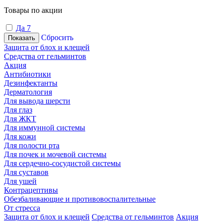
Товары по акции
Да
7
Сбросить
Показать
Защита от блох и клещей
Средства от гельминтов
Акция
Антибиотики
Дезинфектанты
Дерматология
Для вывода шерсти
Для глаз
Для ЖКТ
Для иммунной системы
Для кожи
Для полости рта
Для почек и мочевой системы
Для сердечно-сосудистой системы
Для суставов
Для ушей
Контрацептивы
Обезбаливающие и противовоспалительные
От стресса
Защита от блох и клещей
Средства от гельминтов
Акция