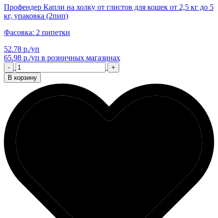
Профендер Капли на холку от глистов для кошек от 2,5 кг до 5
кг, упаковка (2пип)
Фасовка: 2 пипетки
52.78 р./уп
65.98 р./уп
в розничных магазинах
-
+
В корзину