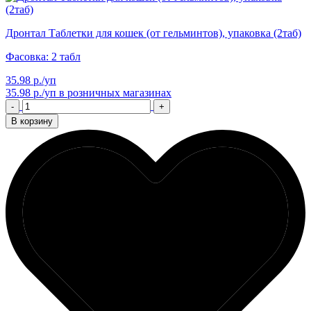
Дронтал Таблетки для кошек (от гельминтов), упаковка (2таб)
Фасовка: 2 табл
35.98 р./уп
35.98 р./уп
в розничных магазинах
-
+
В корзину