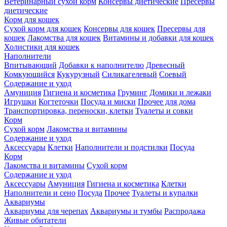
Ветеринарный сухой корм
Консервы диетические
Пресервы
диетические
Корм для кошек
Сухой корм для кошек
Консервы для кошек
Пресервы для
кошек
Лакомства для кошек
Витамины и добавки для кошек
Холистики для кошек
Наполнители
Впитывающий
Добавки к наполнителю
Древесный
Комкующийся
Кукурузный
Силикагелевый
Соевый
Содержание и уход
Амуниция
Гигиена и косметика
Груминг
Домики и лежаки
Игрушки
Когтеточки
Посуда и миски
Прочее для дома
Транспортировка, переноски, клетки
Туалеты и совки
Корм
Сухой корм
Лакомства и витамины
Содержание и уход
Аксессуары
Клетки
Наполнители и подстилки
Посуда
Корм
Лакомства и витамины
Сухой корм
Содержание и уход
Аксессуары
Амуниция
Гигиена и косметика
Клетки
Наполнители и сено
Посуда
Прочее
Туалеты и купалки
Аквариумы
Аквариумы для черепах
Аквариумы и тумбы
Распродажа
Живые обитатели