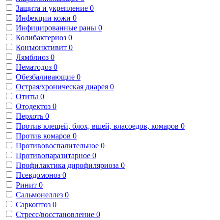
Защита и укрепление
0
Инфекции кожи
0
Инфицированные раны
0
Колибактериоз
0
Конъюнктивит
0
Лямблиоз
0
Нематодоз
0
Обезбаливающие
0
Острая/хроническая диарея
0
Отиты
0
Отодектоз
0
Перхоть
0
Против клещей, блох, вшей, власоедов, комаров
0
Против комаров
0
Противовоспалительное
0
Противопаразитарное
0
Профилактика дирофиляриоза
0
Псевдомоноз
0
Ринит
0
Сальмонеллез
0
Саркоптоз
0
Стресс/восстановление
0