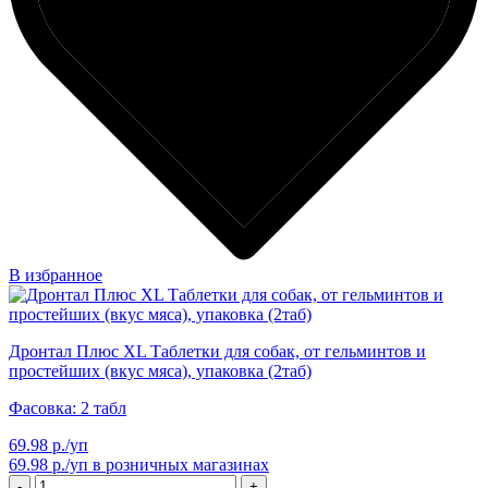
В избранное
Дронтал Плюс XL Таблетки для собак, от гельминтов и
простейших (вкус мяса), упаковка (2таб)
Фасовка: 2 табл
69.98 р./уп
69.98 р./уп
в розничных магазинах
-
+