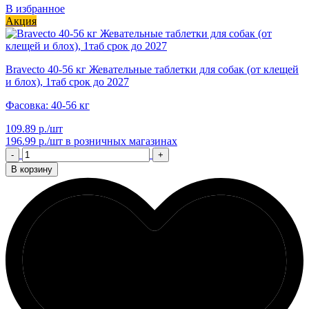
В избранное
Акция
Bravecto 40-56 кг Жевательные таблетки для собак (от клещей
и блох), 1таб срок до 2027
Фасовка: 40-56 кг
109.89 р./шт
196.99 р./шт
в розничных магазинах
-
+
В корзину