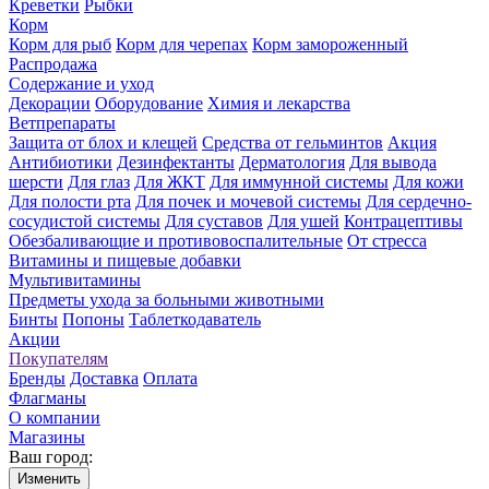
Креветки
Рыбки
Корм
Корм для рыб
Корм для черепах
Корм замороженный
Распродажа
Содержание и уход
Декорации
Оборудование
Химия и лекарства
Ветпрепараты
Защита от блох и клещей
Средства от гельминтов
Акция
Антибиотики
Дезинфектанты
Дерматология
Для вывода
шерсти
Для глаз
Для ЖКТ
Для иммунной системы
Для кожи
Для полости рта
Для почек и мочевой системы
Для сердечно-
сосудистой системы
Для суставов
Для ушей
Контрацептивы
Обезбаливающие и противовоспалительные
От стресса
Витамины и пищевые добавки
Мультивитамины
Предметы ухода за больными животными
Бинты
Попоны
Таблеткодаватель
Акции
Покупателям
Бренды
Доставка
Оплата
Флагманы
О компании
Магазины
Ваш город:
Изменить