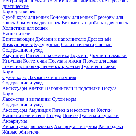
Ветеринарный сухой корм
Консервы диетические
Пресервы
диетические
Корм для кошек
Сухой корм для кошек
Консервы для кошек
Пресервы для
кошек
Лакомства для кошек
Витамины и добавки для кошек
Холистики для кошек
Наполнители
Впитывающий
Добавки к наполнителю
Древесный
Комкующийся
Кукурузный
Силикагелевый
Соевый
Содержание и уход
Амуниция
Гигиена и косметика
Груминг
Домики и лежаки
Игрушки
Когтеточки
Посуда и миски
Прочее для дома
Транспортировка, переноски, клетки
Туалеты и совки
Корм
Сухой корм
Лакомства и витамины
Содержание и уход
Аксессуары
Клетки
Наполнители и подстилки
Посуда
Корм
Лакомства и витамины
Сухой корм
Содержание и уход
Аксессуары
Амуниция
Гигиена и косметика
Клетки
Наполнители и сено
Посуда
Прочее
Туалеты и купалки
Аквариумы
Аквариумы для черепах
Аквариумы и тумбы
Распродажа
Живые обитатели