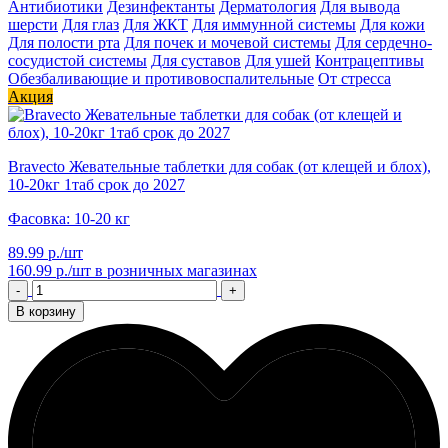
Антибиотики
Дезинфектанты
Дерматология
Для вывода
шерсти
Для глаз
Для ЖКТ
Для иммунной системы
Для кожи
Для полости рта
Для почек и мочевой системы
Для сердечно-
сосудистой системы
Для суставов
Для ушей
Контрацептивы
Обезбаливающие и противовоспалительные
От стресса
Акция
Bravecto Жевательные таблетки для собак (от клещей и блох),
10-20кг 1таб срок до 2027
Фасовка: 10-20 кг
89.99 р./шт
160.99 р./шт
в розничных магазинах
-
+
В корзину