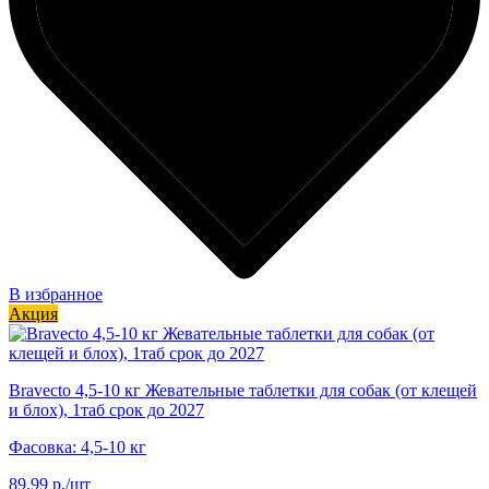
В избранное
Акция
Bravecto 4,5-10 кг Жевательные таблетки для собак (от клещей
и блох), 1таб срок до 2027
Фасовка: 4,5-10 кг
89.99 р./шт