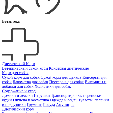
Ветаптека
Диетический Корм
Ветеринарный сухой корм
Консервы диетические
Корм для собак
Сухой корм для собак
Сухой корм для щенков
Консервы для
собак
Лакомства для собак
Пресервы для собак
Витамины и
добавки для собак
Холистики для собак
Содержание и уход
Домики и лежаки
Игрушки
Транспортировка, переноски,
будки
Гигиена и косметика
Одежда и обувь
Туалеты, пеленки
и подгузники
Груминг
Посуда
Амуниция
Диетический корм