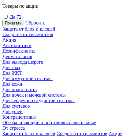
Товары по акции
Да
72
Сбросить
Показать
Защита от блох и клещей
Средства от гельминтов
Акция
Антибиотики
Дезинфектанты
Дерматология
Для вывода шерсти
Для глаз
Для ЖКТ
Для иммунной системы
Для кожи
Для полости рта
Для почек и мочевой системы
Для сердечно-сосудистой системы
Для суставов
Для ушей
Контрацептивы
Обезбаливающие и противовоспалительные
От стресса
Защита от блох и клещей
Средства от гельминтов
Акция