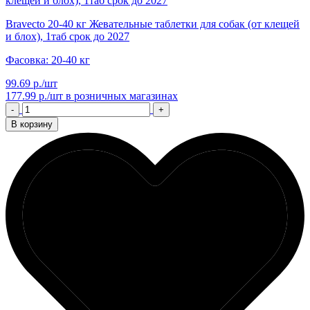
Bravecto 20-40 кг Жевательные таблетки для собак (от клещей
и блох), 1таб срок до 2027
Фасовка: 20-40 кг
99.69 р./шт
177.99 р./шт
в розничных магазинах
-
+
В корзину