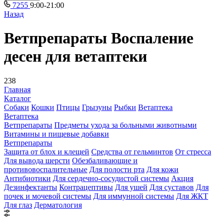
7255
9:00-21:00
Назад
Ветпрепараты Воспаление
десен для ветаптеки
238
Главная
Каталог
Собаки
Кошки
Птицы
Грызуны
Рыбки
Ветаптека
Ветаптека
Ветпрепараты
Предметы ухода за больными животными
Витамины и пищевые добавки
Ветпрепараты
Защита от блох и клещей
Средства от гельминтов
От стресса
Для вывода шерсти
Обезбаливающие и
противовоспалительные
Для полости рта
Для кожи
Антибиотики
Для сердечно-сосудистой системы
Акция
Дезинфектанты
Контрацептивы
Для ушей
Для суставов
Для
почек и мочевой системы
Для иммунной системы
Для ЖКТ
Для глаз
Дерматология