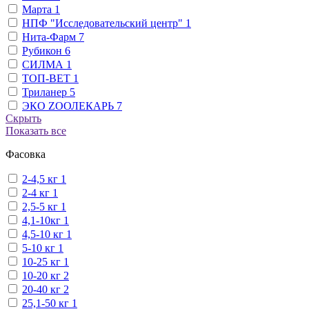
Марта
1
НПФ "Исследовательский центр"
1
Нита-Фарм
7
Рубикон
6
СИЛМА
1
ТОП-ВЕТ
1
Триланер
5
ЭКО ZООЛЕКАРЬ
7
Скрыть
Показать все
Фасовка
2-4,5 кг
1
2-4 кг
1
2,5-5 кг
1
4,1-10кг
1
4,5-10 кг
1
5-10 кг
1
10-25 кг
1
10-20 кг
2
20-40 кг
2
25,1-50 кг
1