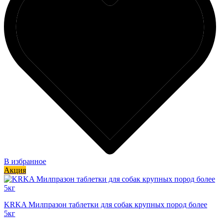
В избранное
Акция
KRKA Милпразон таблетки для собак крупных пород более
5кг