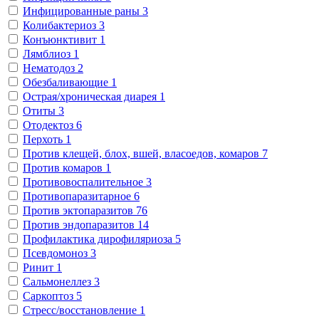
Инфицированные раны
3
Колибактериоз
3
Конъюнктивит
1
Лямблиоз
1
Нематодоз
2
Обезбаливающие
1
Острая/хроническая диарея
1
Отиты
3
Отодектоз
6
Перхоть
1
Против клещей, блох, вшей, власоедов, комаров
7
Против комаров
1
Противовоспалительное
3
Противопаразитарное
6
Против эктопаразитов
76
Против эндопаразитов
14
Профилактика дирофиляриоза
5
Псевдомоноз
3
Ринит
1
Сальмонеллез
3
Саркоптоз
5
Стресс/восстановление
1