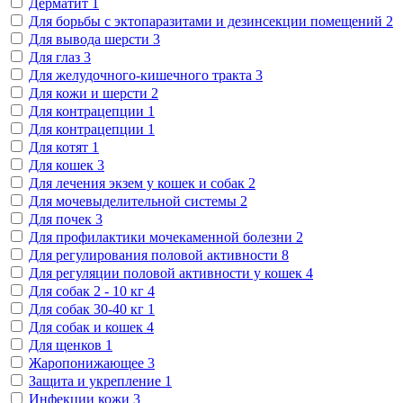
Дерматит
1
Для борьбы с эктопаразитами и дезинсекции помещений
2
Для вывода шерсти
3
Для глаз
3
Для желудочного-кишечного тракта
3
Для кожи и шерсти
2
Для контрацепции
1
Для контрацепции
1
Для котят
1
Для кошек
3
Для лечения экзем у кошек и собак
2
Для мочевыделительной системы
2
Для почек
3
Для профилактики мочекаменной болезни
2
Для регулирования половой активности
8
Для регуляции половой активности у кошек
4
Для собак 2 - 10 кг
4
Для собак 30-40 кг
1
Для собак и кошек
4
Для щенков
1
Жаропонижающее
3
Защита и укрепление
1
Инфекции кожи
3