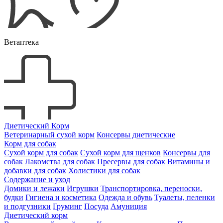
Ветаптека
Диетический Корм
Ветеринарный сухой корм
Консервы диетические
Корм для собак
Сухой корм для собак
Сухой корм для щенков
Консервы для
собак
Лакомства для собак
Пресервы для собак
Витамины и
добавки для собак
Холистики для собак
Содержание и уход
Домики и лежаки
Игрушки
Транспортировка, переноски,
будки
Гигиена и косметика
Одежда и обувь
Туалеты, пеленки
и подгузники
Груминг
Посуда
Амуниция
Диетический корм