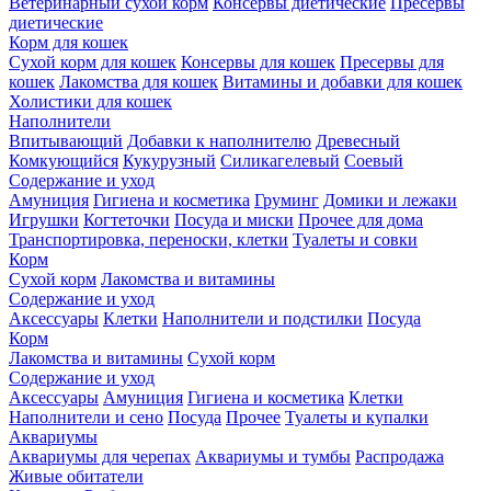
Ветеринарный сухой корм
Консервы диетические
Пресервы
диетические
Корм для кошек
Сухой корм для кошек
Консервы для кошек
Пресервы для
кошек
Лакомства для кошек
Витамины и добавки для кошек
Холистики для кошек
Наполнители
Впитывающий
Добавки к наполнителю
Древесный
Комкующийся
Кукурузный
Силикагелевый
Соевый
Содержание и уход
Амуниция
Гигиена и косметика
Груминг
Домики и лежаки
Игрушки
Когтеточки
Посуда и миски
Прочее для дома
Транспортировка, переноски, клетки
Туалеты и совки
Корм
Сухой корм
Лакомства и витамины
Содержание и уход
Аксессуары
Клетки
Наполнители и подстилки
Посуда
Корм
Лакомства и витамины
Сухой корм
Содержание и уход
Аксессуары
Амуниция
Гигиена и косметика
Клетки
Наполнители и сено
Посуда
Прочее
Туалеты и купалки
Аквариумы
Аквариумы для черепах
Аквариумы и тумбы
Распродажа
Живые обитатели