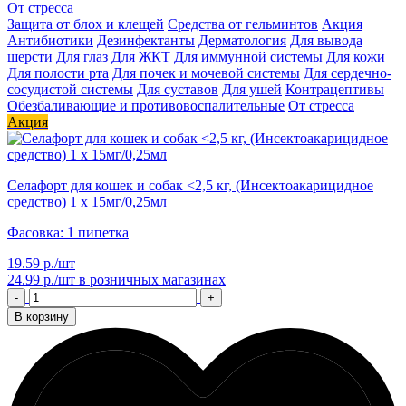
От стресса
Защита от блох и клещей
Средства от гельминтов
Акция
Антибиотики
Дезинфектанты
Дерматология
Для вывода
шерсти
Для глаз
Для ЖКТ
Для иммунной системы
Для кожи
Для полости рта
Для почек и мочевой системы
Для сердечно-
сосудистой системы
Для суставов
Для ушей
Контрацептивы
Обезбаливающие и противовоспалительные
От стресса
Акция
Селафорт для кошек и собак <2,5 кг, (Инсектоакарицидное
средство) 1 х 15мг/0,25мл
Фасовка: 1 пипетка
19.59 р./шт
24.99 р./шт
в розничных магазинах
-
+
В корзину