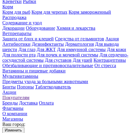
Креветки
Рыбки
Корм
Корм для рыб
Корм для черепах
Корм замороженный
Распродажа
Содержание и уход
Декорации
Оборудование
Химия и лекарства
Ветпрепараты
Защита от блох и клещей
Средства от гельминтов
Акция
Антибиотики
Дезинфектанты
Дерматология
Для вывода
шерсти
Для глаз
Для ЖКТ
Для иммунной системы
Для кожи
Для полости рта
Для почек и мочевой системы
Для сердечно-
сосудистой системы
Для суставов
Для ушей
Контрацептивы
Обезбаливающие и противовоспалительные
От стресса
Витамины и пищевые добавки
Мультивитамины
Предметы ухода за больными животными
Бинты
Попоны
Таблеткодаватель
Акции
Покупателям
Бренды
Доставка
Оплата
Флагманы
О компании
Магазины
Ваш город:
Изменить