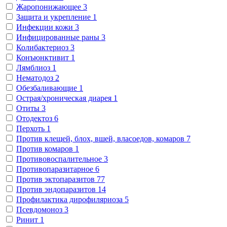
Жаропонижающее
3
Защита и укрепление
1
Инфекции кожи
3
Инфицированные раны
3
Колибактериоз
3
Конъюнктивит
1
Лямблиоз
1
Нематодоз
2
Обезбаливающие
1
Острая/хроническая диарея
1
Отиты
3
Отодектоз
6
Перхоть
1
Против клещей, блох, вшей, власоедов, комаров
7
Против комаров
1
Противовоспалительное
3
Противопаразитарное
6
Против эктопаразитов
77
Против эндопаразитов
14
Профилактика дирофиляриоза
5
Псевдомоноз
3
Ринит
1