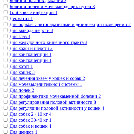
Болезни органов дыхания
3
Болезни почек и мочевыводящих путей
3
Грибковые инфекции
1
Дерматит
1
Для борьбы с эктопаразитами и дезинсекции помещений
2
Для вывода шерсти
3
Для глаз
3
Для желудочного-кишечного тракта
3
Для кожи и шерсти
2
Для контрацепции
1
Для контрацепции
1
Для котят
1
Для кошек
3
Для лечения экзем у кошек и собак
2
Для мочевыделительной системы
1
Для почек
2
Для профилактики мочекаменной болезни
2
Для регулирования половой активности
8
Для регуляции половой активности у кошек
4
Для собак 2 - 10 кг
4
Для собак 30-40 кг
1
Для собак и кошек
4
Для щенков
1