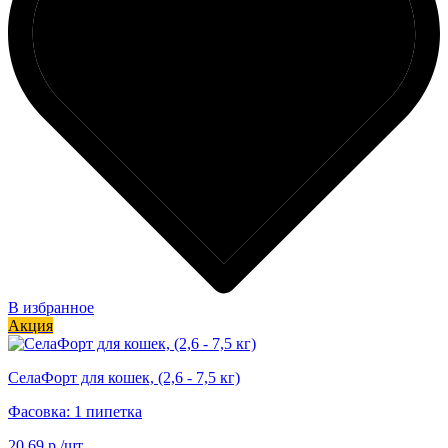
В избранное
Акция
СелаФорт для кошек, (2,6 - 7,5 кг)
Фасовка: 1 пипетка
20.69 р./шт