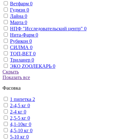
Ветфарм
0
Гудмэн
0
Лайна
0
Марта
0
НПФ "Исследовательский центр"
0
Нита-Фарм
0
Рубикон
0
СИЛМА
0
ТОП-ВЕТ
0
Триланер
0
ЭКО ZООЛЕКАРЬ
0
Скрыть
Показать все
Фасовка
1 пипетка
2
2-4,5 кг
0
2-4 кг
0
2,5-5 кг
0
4,1-10кг
0
4,5-10 кг
0
5-10 кг
0