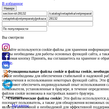
В избранное
Наверх
Вы смотрели
На сайте используются cookie-файлы для хранения информации
файлы необходимы для работы основных функций сайта, а такж
Нажимая кнопку Принять, вы соглашаетесь на хранение и обра
cookie
.
Функциональные файлы cookie и файлы cookie, необходи
cookie необходимы для обеспечения стабильной и надежной раб
ограничения в использовании некоторых функций сайта. Эти ф
Позволяют обеспечить индивидуальный опыт использования са
пользователя, установленные в браузере, в течение определен
файлов cookie возможна в настройках вашего браузера.
О компании
Статистические файлы cookie:
Эти файлы используются дл
посещает пользователь, а также для обнаружения возможных о
Магазины
является анонимной и необходимой для эффективной поддержки