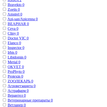
Bravekto
0
Zoetis
0
Amstrel
0
Api-san/Apicenna
0
BEAPHAR
0
Ceva
0
Cliny
0
Doctor VIC
0
Elanco
0
Inspector
0
Irbis
0
Libidomin
0
Merial
0
OKVET
0
ProPhyto
0
Protexin
0
ZООЛЕКАРЬ
0
Агроветзащита
0
Астрафарм
0
Верантел
0
Ветеринарные препараты
0
Ветланер
0