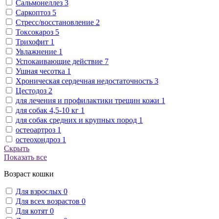
Сальмонеллез
3
Саркоптоз
5
Стресс/восстановление
2
Токсокароз
5
Трихофит
1
Увлажнение
1
Успокаивающие действие
7
Ушная чесотка
1
Хроническая сердечная недостаточность
3
Цестодоз
2
для лечения и профилактики трещин кожи
1
для собак 4,5-10 кг
1
для собак средних и крупных пород
1
остеоартроз
1
остеохондроз
1
Скрыть
Показать все
Возраст кошки
Для взрослых
0
Для всех возрастов
0
Для котят
0