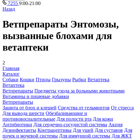
7255
9:00-21:00
Назад
Ветпрепараты Энтомозы,
вызванные блохами для
ветаптеки
2
Главная
Каталог
Собаки
Кошки
Птицы
Грызуны
Рыбки
Ветаптека
Ветаптека
Ветпрепараты
Предметы ухода за больными животными
Витамины и пищевые добавки
Ветпрепараты
Защита от блох и клещей
Средства от гельминтов
От стресса
Для вывода шерсти
Обезбаливающие и
противовоспалительные
Для полости рта
Для кожи
Антибиотики
Для сердечно-сосудистой системы
Акция
Дезинфектанты
Контрацептивы
Для ушей
Для суставов
Для
почек и мочевой системы
Для иммунной системы
Для ЖКТ