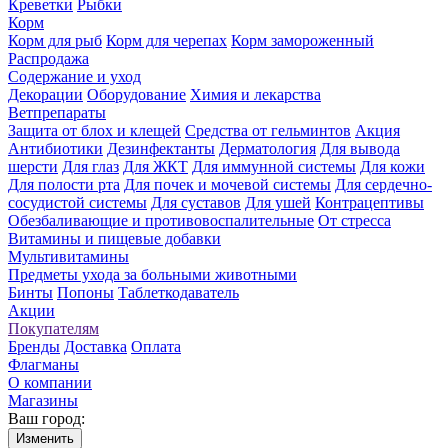
Креветки
Рыбки
Корм
Корм для рыб
Корм для черепах
Корм замороженный
Распродажа
Содержание и уход
Декорации
Оборудование
Химия и лекарства
Ветпрепараты
Защита от блох и клещей
Средства от гельминтов
Акция
Антибиотики
Дезинфектанты
Дерматология
Для вывода
шерсти
Для глаз
Для ЖКТ
Для иммунной системы
Для кожи
Для полости рта
Для почек и мочевой системы
Для сердечно-
сосудистой системы
Для суставов
Для ушей
Контрацептивы
Обезбаливающие и противовоспалительные
От стресса
Витамины и пищевые добавки
Мультивитамины
Предметы ухода за больными животными
Бинты
Попоны
Таблеткодаватель
Акции
Покупателям
Бренды
Доставка
Оплата
Флагманы
О компании
Магазины
Ваш город:
Изменить