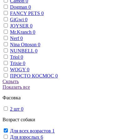
Camon
0
Dogman
0
FANCY PETS
0
GiGwi
0
JOYSER
0
Mr.Kranch
0
Nerf
0
Nina Ottoson
0
NUNBELL
0
Triol
0
Trixie
0
WOGY
0
ПРОСТО КОСМОС
0
Скрыть
Показать все
Фасовка
2 шт
0
Возраст собаки
Для всех возрастов
1
Для взрослых
6