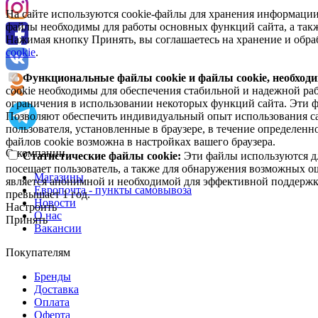
На сайте используются cookie-файлы для хранения информации
файлы необходимы для работы основных функций сайта, а такж
Нажимая кнопку Принять, вы соглашаетесь на хранение и обра
cookie
.
Функциональные файлы cookie и файлы cookie, необходи
cookie необходимы для обеспечения стабильной и надежной раб
ограничения в использовании некоторых функций сайта. Эти ф
Позволяют обеспечить индивидуальный опыт использования са
пользователя, установленные в браузере, в течение определен
файлов cookie возможна в настройках вашего браузера.
О компании
Статистические файлы cookie:
Эти файлы используются дл
посещает пользователь, а также для обнаружения возможных о
Магазины
является анонимной и необходимой для эффективной поддержки
Европочта - пункты самовывоза
превышает 1 год.
Новости
Настроить
О нас
Принять
Вакансии
Покупателям
Бренды
Доставка
Оплата
Оферта