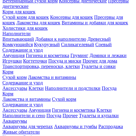
Ветеринарный сухой корм
Консервы диетические
Пресервы
диетические
Корм для кошек
Сухой корм для кошек
Консервы для кошек
Пресервы для
кошек
Лакомства для кошек
Витамины и добавки для кошек
Холистики для кошек
Наполнители
Впитывающий
Добавки к наполнителю
Древесный
Комкующийся
Кукурузный
Силикагелевый
Соевый
Содержание и уход
Амуниция
Гигиена и косметика
Груминг
Домики и лежаки
Игрушки
Когтеточки
Посуда и миски
Прочее для дома
Транспортировка, переноски, клетки
Туалеты и совки
Корм
Сухой корм
Лакомства и витамины
Содержание и уход
Аксессуары
Клетки
Наполнители и подстилки
Посуда
Корм
Лакомства и витамины
Сухой корм
Содержание и уход
Аксессуары
Амуниция
Гигиена и косметика
Клетки
Наполнители и сено
Посуда
Прочее
Туалеты и купалки
Аквариумы
Аквариумы для черепах
Аквариумы и тумбы
Распродажа
Живые обитатели