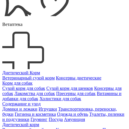
Ветаптека
Диетический Корм
Ветеринарный сухой корм
Консервы диетические
Корм для собак
Сухой корм для собак
Сухой корм для щенков
Консервы для
собак
Лакомства для собак
Пресервы для собак
Витамины и
добавки для собак
Холистики для собак
Содержание и уход
Домики и лежаки
Игрушки
Транспортировка, переноски,
будки
Гигиена и косметика
Одежда и обувь
Туалеты, пеленки
и подгузники
Груминг
Посуда
Амуниция
Диетический корм