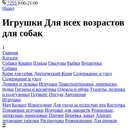
7255
9:00-21:00
Назад
Игрушки Для всех возрастов
для собак
1
Главная
Каталог
Собаки
Кошки
Птицы
Грызуны
Рыбки
Ветаптека
Собаки
Корм для собак
Диетический Корм
Содержание и уход
Содержание и уход
Домики и лежаки
Игрушки
Транспортировка, переноски,
будки
Гигиена и косметика
Одежда и обувь
Туалеты, пеленки
и подгузники
Груминг
Посуда
Амуниция
Игрушки
Мяч
Кольцо
Новогодние
Для ухода за полостью рта
Косточка
Плюшевые игрушки
Игрушки для лакомств
Резиновые,
латексные, виниловые
Прочие
Веревка, канат
Аппорт,
летающие тарелки
Распродажа
Развивающие
Для щенков