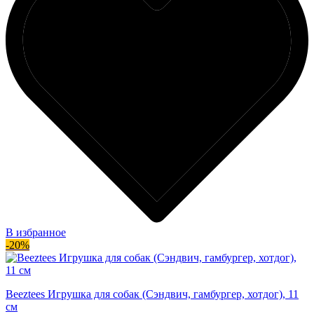
В избранное
-20%
Beeztees Игрушка для собак (Сэндвич, гамбургер, хотдог), 11
см