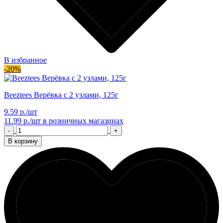
В избранное
-20%
Beeztees Верёвка с 2 узлами, 125г
9.59 р./шт
11.99 р./шт
в розничных магазинах
-
+
В корзину