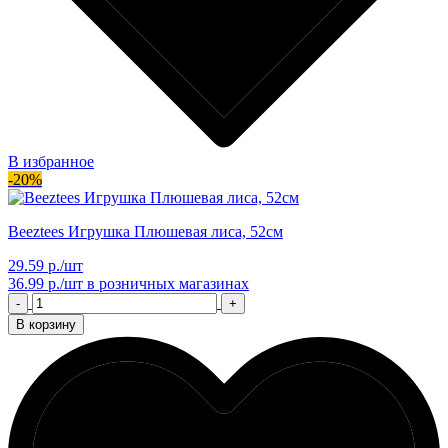
В избранное
-20%
Beeztees Игрушка Плюшевая лиса, 52см
29.59 р./шт
36.99 р./шт
в розничных магазинах
-
+
В корзину