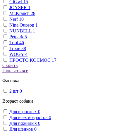
GiGwi
15
JOYSER
1
Mr.Kranch
28
Nerf
10
Nina Ottoson
1
NUNBELL
1
Petpark
5
Triol
46
Trixie
38
WOGY
4
ПРОСТО КОСМОС
17
Скрыть
Показать все
Фасовка
2 шт
0
Возраст собаки
Для взрослых
0
Для всех возрастов
0
Для пожилых
0
Для щенков
0