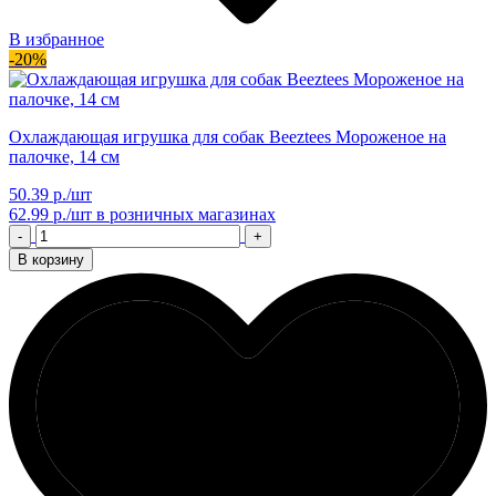
В избранное
-20%
Охлаждающая игрушка для собак Beeztees Мороженое на
палочке, 14 см
50.39 р./шт
62.99 р./шт
в розничных магазинах
-
+
В корзину