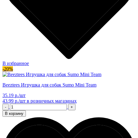
В избранное
-20%
Beeztees Игрушка для собак Sumo Mini Team
35.19 р./шт
43.99 р./шт
в розничных магазинах
-
+
В корзину