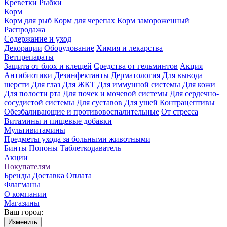
Креветки
Рыбки
Корм
Корм для рыб
Корм для черепах
Корм замороженный
Распродажа
Содержание и уход
Декорации
Оборудование
Химия и лекарства
Ветпрепараты
Защита от блох и клещей
Средства от гельминтов
Акция
Антибиотики
Дезинфектанты
Дерматология
Для вывода
шерсти
Для глаз
Для ЖКТ
Для иммунной системы
Для кожи
Для полости рта
Для почек и мочевой системы
Для сердечно-
сосудистой системы
Для суставов
Для ушей
Контрацептивы
Обезбаливающие и противовоспалительные
От стресса
Витамины и пищевые добавки
Мультивитамины
Предметы ухода за больными животными
Бинты
Попоны
Таблеткодаватель
Акции
Покупателям
Бренды
Доставка
Оплата
Флагманы
О компании
Магазины
Ваш город:
Изменить