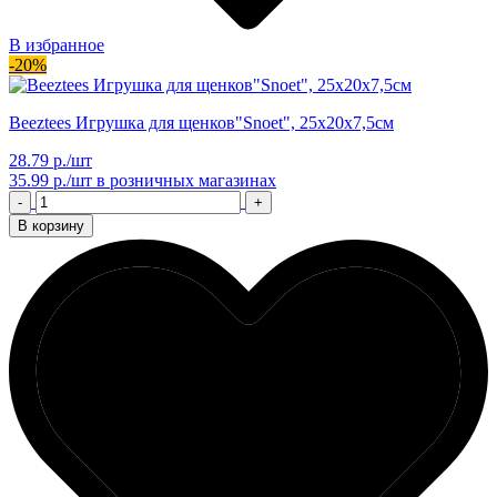
В избранное
-20%
Beeztees Игрушка для щенков"Snoet", 25х20х7,5см
28.79 р./шт
35.99 р./шт
в розничных магазинах
-
+
В корзину