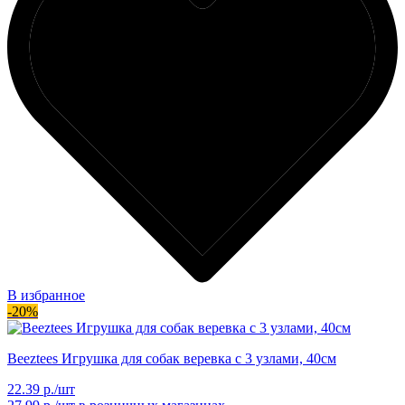
В избранное
-20%
Beeztees Игрушка для собак веревка с 3 узлами, 40см
22.39 р./шт