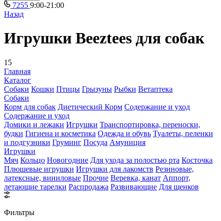
7255
9:00-21:00
Назад
Игрушки Beeztees для собак
15
Главная
Каталог
Собаки
Кошки
Птицы
Грызуны
Рыбки
Ветаптека
Собаки
Корм для собак
Диетический Корм
Содержание и уход
Содержание и уход
Домики и лежаки
Игрушки
Транспортировка, переноски,
будки
Гигиена и косметика
Одежда и обувь
Туалеты, пеленки
и подгузники
Груминг
Посуда
Амуниция
Игрушки
Мяч
Кольцо
Новогодние
Для ухода за полостью рта
Косточка
Плюшевые игрушки
Игрушки для лакомств
Резиновые,
латексные, виниловые
Прочие
Веревка, канат
Аппорт,
летающие тарелки
Распродажа
Развивающие
Для щенков
Фильтры