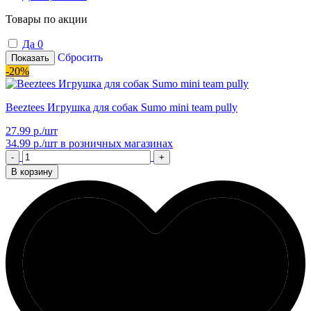
Товары по акции
Да
0
Сбросить
Показать
-20%
Beeztees Игрушка для собак Sumo mini team pully
27.99 р./шт
34.99 р./шт
в розничных магазинах
-
+
В корзину