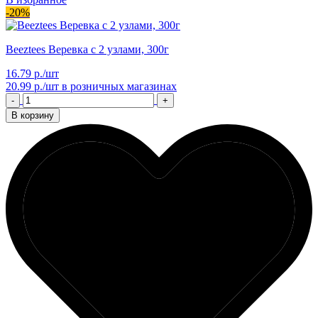
-20%
Beeztees Веревка с 2 узлами, 300г
16.79 р./шт
20.99 р./шт
в розничных магазинах
-
+
В корзину