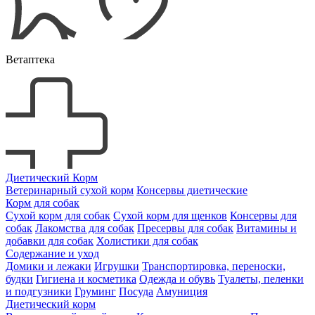
Ветаптека
Диетический Корм
Ветеринарный сухой корм
Консервы диетические
Корм для собак
Сухой корм для собак
Сухой корм для щенков
Консервы для
собак
Лакомства для собак
Пресервы для собак
Витамины и
добавки для собак
Холистики для собак
Содержание и уход
Домики и лежаки
Игрушки
Транспортировка, переноски,
будки
Гигиена и косметика
Одежда и обувь
Туалеты, пеленки
и подгузники
Груминг
Посуда
Амуниция
Диетический корм