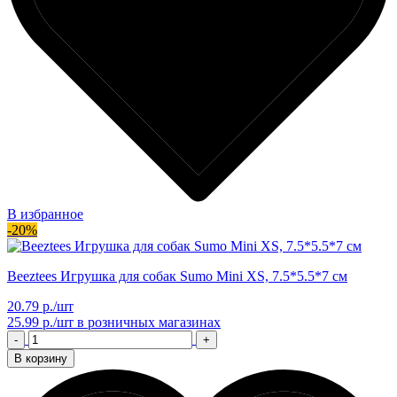
В избранное
-20%
Beeztees Игрушка для собак Sumo Mini XS, 7.5*5.5*7 см
20.79 р./шт
25.99 р./шт
в розничных магазинах
-
+
В корзину