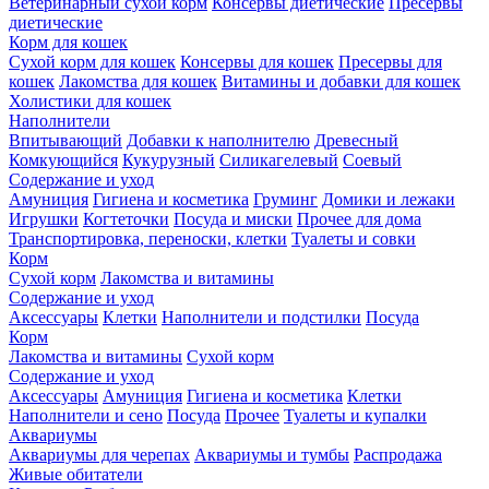
Ветеринарный сухой корм
Консервы диетические
Пресервы
диетические
Корм для кошек
Сухой корм для кошек
Консервы для кошек
Пресервы для
кошек
Лакомства для кошек
Витамины и добавки для кошек
Холистики для кошек
Наполнители
Впитывающий
Добавки к наполнителю
Древесный
Комкующийся
Кукурузный
Силикагелевый
Соевый
Содержание и уход
Амуниция
Гигиена и косметика
Груминг
Домики и лежаки
Игрушки
Когтеточки
Посуда и миски
Прочее для дома
Транспортировка, переноски, клетки
Туалеты и совки
Корм
Сухой корм
Лакомства и витамины
Содержание и уход
Аксессуары
Клетки
Наполнители и подстилки
Посуда
Корм
Лакомства и витамины
Сухой корм
Содержание и уход
Аксессуары
Амуниция
Гигиена и косметика
Клетки
Наполнители и сено
Посуда
Прочее
Туалеты и купалки
Аквариумы
Аквариумы для черепах
Аквариумы и тумбы
Распродажа
Живые обитатели