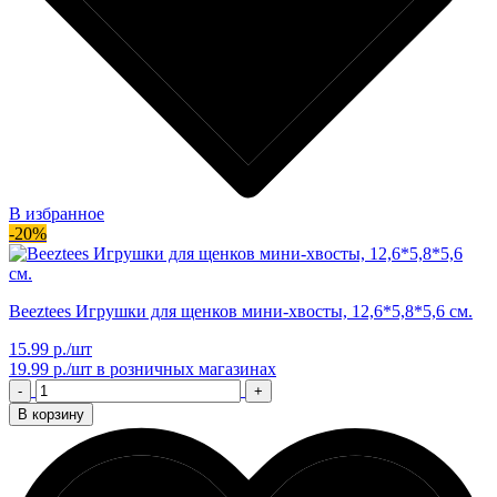
В избранное
-20%
Beeztees Игрушки для щенков мини-хвосты, 12,6*5,8*5,6 см.
15.99 р./шт
19.99 р./шт
в розничных магазинах
-
+
В корзину