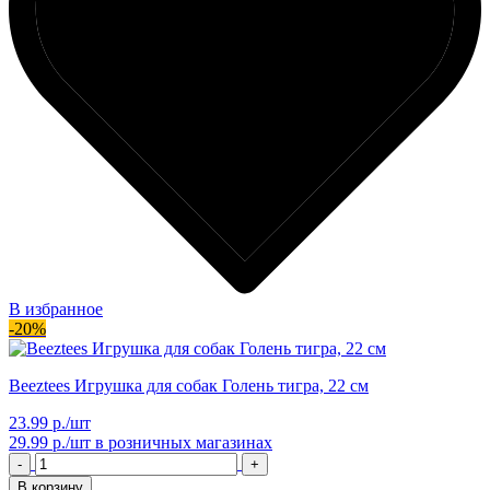
В избранное
-20%
Beeztees Игрушка для собак Голень тигра, 22 см
23.99 р./шт
29.99 р./шт
в розничных магазинах
-
+
В корзину