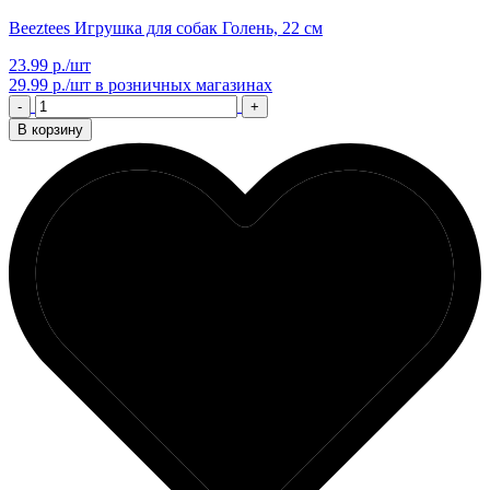
Beeztees Игрушка для собак Голень, 22 см
23.99 р./шт
29.99 р./шт
в розничных магазинах
-
+
В корзину