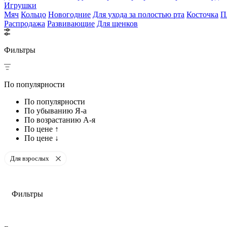
Игрушки
Мяч
Кольцо
Новогодние
Для ухода за полостью рта
Косточка
П
Распродажа
Развивающие
Для щенков
Фильтры
По популярности
По популярности
По убыванию Я-а
По возрастанию А-я
По цене ↑
По цене ↓
Для взрослых
Фильтры