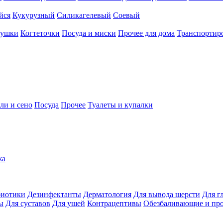
йся
Кукурузный
Силикагелевый
Соевый
рушки
Когтеточки
Посуда и миски
Прочее для дома
Транспортиро
ли и сено
Посуда
Прочее
Туалеты и купалки
жа
иотики
Дезинфектанты
Дерматология
Для вывода шерсти
Для г
ы
Для суставов
Для ушей
Контрацептивы
Обезбаливающие и пр