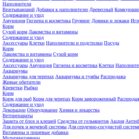
Наполнители
Впитывающий
Добавки к наполнителю
Древесный
Комкующи
Содержание и уход
Амуниция
Гигиена и косметика
Груминг
Домики и лежаки
Иг
Корм
Сухой корм
Лакомства и витамины
Содержание и уход
Аксессуары
Клетки
Наполнители и подстилки
Посуда
Корм
Лакомства и витамины
Сухой корм
Содержание и уход
Аксессуары
Амуниция
Гигиена и косметика
Клетки
Наполните
Аквариумы
Аквариумы для черепах
Аквариумы и тумбы
Распродажа
Живые обитатели
Креветки
Рыбки
Корм
Корм для рыб
Корм для черепах
Корм замороженный
Распрода
Содержание и уход
Декорации
Оборудование
Химия и лекарства
Ветпрепараты
Защита от блох и клещей
Средства от гельминтов
Акция
Антиб
Для почек и мочевой системы
Для сердечно-сосудистой систем
Витамины и пищевые добавки
Мультивитамины