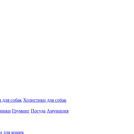
 для собак
Холистики для собак
зники
Груминг
Посуда
Амуниция
и для кошек