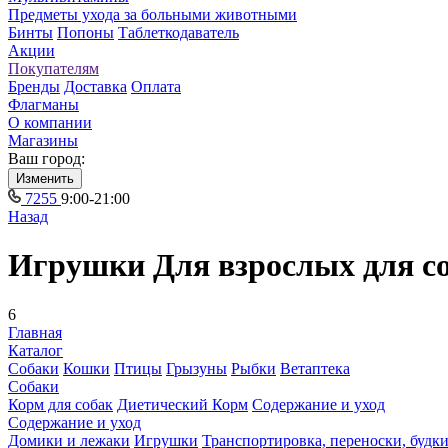
Предметы ухода за больными животными
Бинты
Попоны
Таблеткодаватель
Акции
Покупателям
Бренды
Доставка
Оплата
Флагманы
О компании
Магазины
Ваш город:
Изменить
7255
9:00-21:00
Назад
Игрушки Для взрослых для с
6
Главная
Каталог
Собаки
Кошки
Птицы
Грызуны
Рыбки
Ветаптека
Собаки
Корм для собак
Диетический Корм
Содержание и уход
Содержание и уход
Домики и лежаки
Игрушки
Транспортировка, переноски, будк