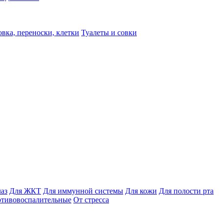
вка, переноски, клетки
Туалеты и совки
лаз
Для ЖКТ
Для иммунной системы
Для кожи
Для полости рта
отивовоспалительные
От стресса