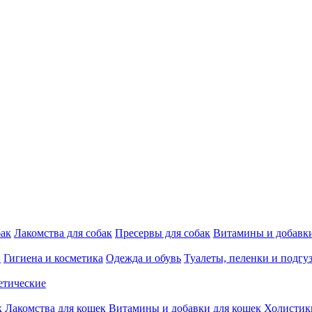
бак
Лакомства для собак
Пресервы для собак
Витамины и добавки
и
Гигиена и косметика
Одежда и обувь
Туалеты, пеленки и подгу
етические
к
Лакомства для кошек
Витамины и добавки для кошек
Холистик