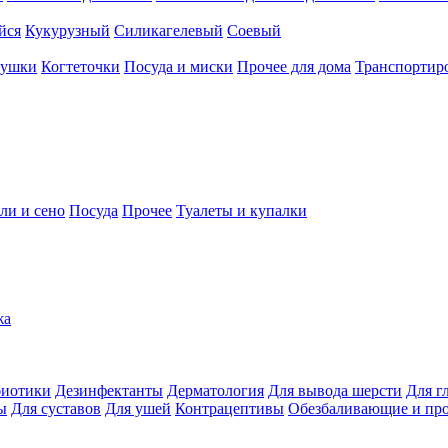
йся
Кукурузный
Силикагелевый
Соевый
рушки
Когтеточки
Посуда и миски
Прочее для дома
Транспортиро
ли и сено
Посуда
Прочее
Туалеты и купалки
жа
иотики
Дезинфектанты
Дерматология
Для вывода шерсти
Для г
ы
Для суставов
Для ушей
Контрацептивы
Обезбаливающие и пр