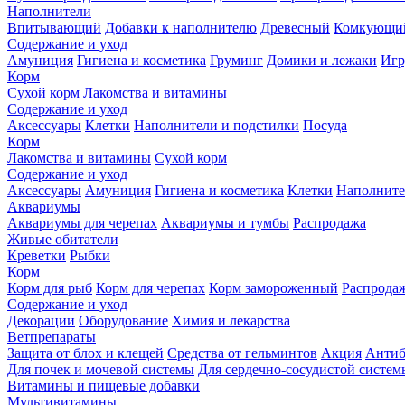
Наполнители
Впитывающий
Добавки к наполнителю
Древесный
Комкующи
Содержание и уход
Амуниция
Гигиена и косметика
Груминг
Домики и лежаки
Иг
Корм
Сухой корм
Лакомства и витамины
Содержание и уход
Аксессуары
Клетки
Наполнители и подстилки
Посуда
Корм
Лакомства и витамины
Сухой корм
Содержание и уход
Аксессуары
Амуниция
Гигиена и косметика
Клетки
Наполните
Аквариумы
Аквариумы для черепах
Аквариумы и тумбы
Распродажа
Живые обитатели
Креветки
Рыбки
Корм
Корм для рыб
Корм для черепах
Корм замороженный
Распрода
Содержание и уход
Декорации
Оборудование
Химия и лекарства
Ветпрепараты
Защита от блох и клещей
Средства от гельминтов
Акция
Антиб
Для почек и мочевой системы
Для сердечно-сосудистой систем
Витамины и пищевые добавки
Мультивитамины