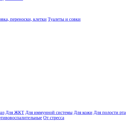
вка, переноски, клетки
Туалеты и совки
лаз
Для ЖКТ
Для иммунной системы
Для кожи
Для полости рта
отивовоспалительные
От стресса