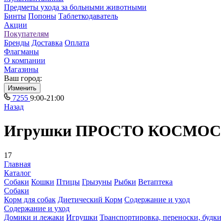
Предметы ухода за больными животными
Бинты
Попоны
Таблеткодаватель
Акции
Покупателям
Бренды
Доставка
Оплата
Флагманы
О компании
Магазины
Ваш город:
Изменить
7255
9:00-21:00
Назад
Игрушки ПРОСТО КОСМОС д
17
Главная
Каталог
Собаки
Кошки
Птицы
Грызуны
Рыбки
Ветаптека
Собаки
Корм для собак
Диетический Корм
Содержание и уход
Содержание и уход
Домики и лежаки
Игрушки
Транспортировка, переноски, будк