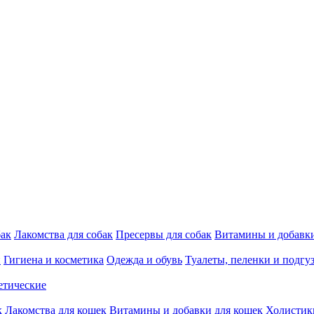
бак
Лакомства для собак
Пресервы для собак
Витамины и добавки
и
Гигиена и косметика
Одежда и обувь
Туалеты, пеленки и подгу
етические
к
Лакомства для кошек
Витамины и добавки для кошек
Холистик