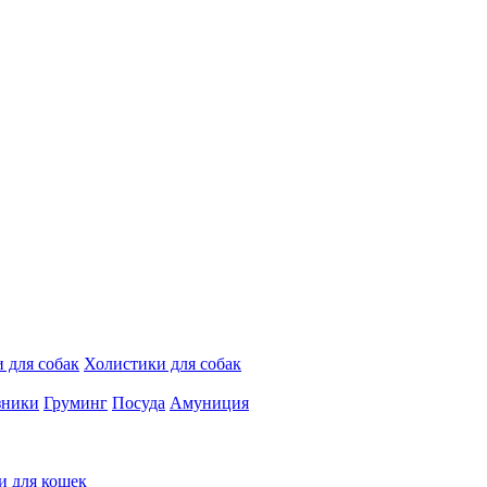
 для собак
Холистики для собак
зники
Груминг
Посуда
Амуниция
и для кошек