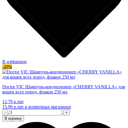
В избранное
-20%
Doctor VIC Шампунь-кондиционер «CHERRY VANILLA» для
кошек всех пород, флакон 250 мл
12.79 р./шт
15.99 р./шт
в розничных магазинах
-
+
В корзину