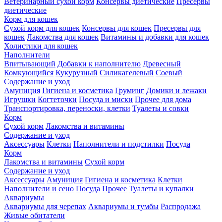
Ветеринарный сухой корм
Консервы диетические
Пресервы
диетические
Корм для кошек
Сухой корм для кошек
Консервы для кошек
Пресервы для
кошек
Лакомства для кошек
Витамины и добавки для кошек
Холистики для кошек
Наполнители
Впитывающий
Добавки к наполнителю
Древесный
Комкующийся
Кукурузный
Силикагелевый
Соевый
Содержание и уход
Амуниция
Гигиена и косметика
Груминг
Домики и лежаки
Игрушки
Когтеточки
Посуда и миски
Прочее для дома
Транспортировка, переноски, клетки
Туалеты и совки
Корм
Сухой корм
Лакомства и витамины
Содержание и уход
Аксессуары
Клетки
Наполнители и подстилки
Посуда
Корм
Лакомства и витамины
Сухой корм
Содержание и уход
Аксессуары
Амуниция
Гигиена и косметика
Клетки
Наполнители и сено
Посуда
Прочее
Туалеты и купалки
Аквариумы
Аквариумы для черепах
Аквариумы и тумбы
Распродажа
Живые обитатели