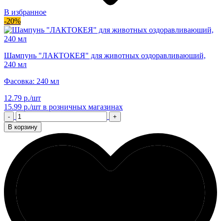
В избранное
-20%
Шампунь "ЛАКТОКЕЯ" для животных оздоравливаюший,
240 мл
Фасовка: 240 мл
12.79 р./шт
15.99 р./шт
в розничных магазинах
-
+
В корзину