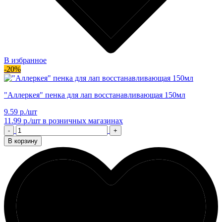
В избранное
-20%
"Аллеркея" пенка для лап восстанавливающая 150мл
9.59 р./шт
11.99 р./шт
в розничных магазинах
-
+
В корзину