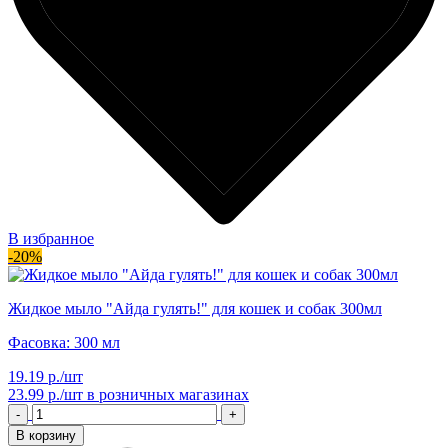
В избранное
-20%
Жидкое мыло "Айда гулять!" для кошек и собак 300мл
Фасовка: 300 мл
19.19 р./шт
23.99 р./шт
в розничных магазинах
-
+
В корзину