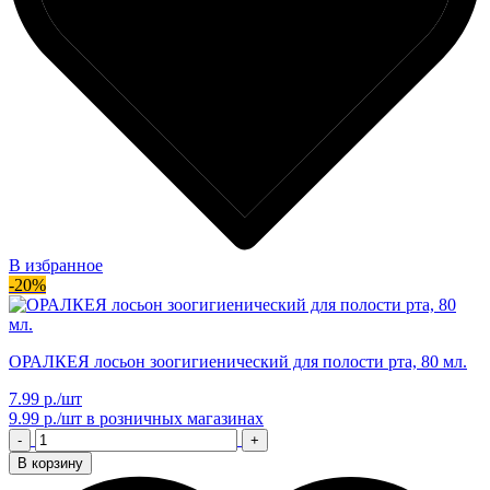
В избранное
-20%
ОРАЛКЕЯ лосьон зоогигиенический для полости рта, 80 мл.
7.99 р./шт
9.99 р./шт
в розничных магазинах
-
+
В корзину