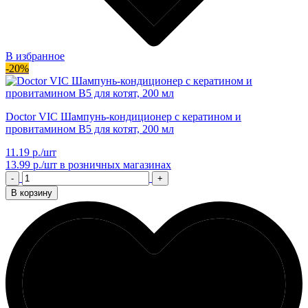
В избранное
-20%
Doctor VIC Шампунь-кондиционер с кератином и
провитамином В5 для котят, 200 мл
11.19 р./шт
13.99 р./шт
в розничных магазинах
-
+
В корзину