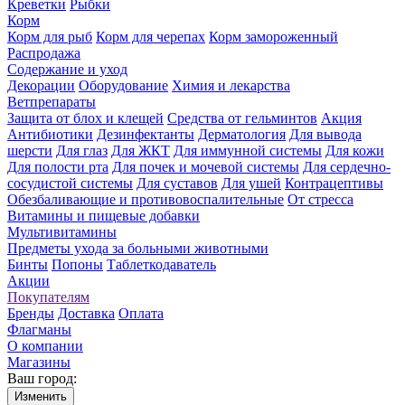
Креветки
Рыбки
Корм
Корм для рыб
Корм для черепах
Корм замороженный
Распродажа
Содержание и уход
Декорации
Оборудование
Химия и лекарства
Ветпрепараты
Защита от блох и клещей
Средства от гельминтов
Акция
Антибиотики
Дезинфектанты
Дерматология
Для вывода
шерсти
Для глаз
Для ЖКТ
Для иммунной системы
Для кожи
Для полости рта
Для почек и мочевой системы
Для сердечно-
сосудистой системы
Для суставов
Для ушей
Контрацептивы
Обезбаливающие и противовоспалительные
От стресса
Витамины и пищевые добавки
Мультивитамины
Предметы ухода за больными животными
Бинты
Попоны
Таблеткодаватель
Акции
Покупателям
Бренды
Доставка
Оплата
Флагманы
О компании
Магазины
Ваш город:
Изменить