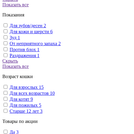
Показать все
Показания
Для зубов/десен
2
Для кожи и шерсти
6
Зуд
1
От неприятного запаха
2
Против блох
1
Раздражения
1
Скрыть
Показать все
Возраст кошки
Для взрослых
15
Для всех возрастов
10
Для котят
9
Для пожилых
5
Старше 12 лет
3
Товары по акции
Да
3