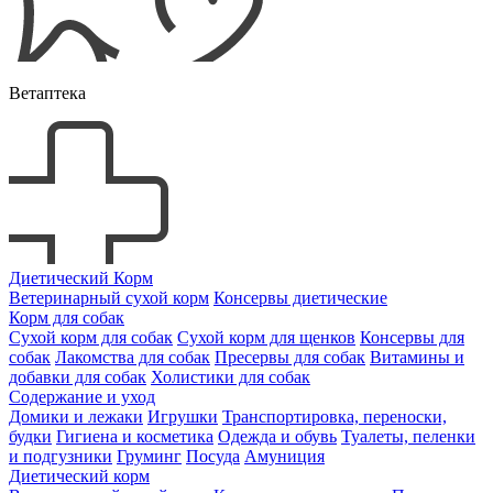
Ветаптека
Диетический Корм
Ветеринарный сухой корм
Консервы диетические
Корм для собак
Сухой корм для собак
Сухой корм для щенков
Консервы для
собак
Лакомства для собак
Пресервы для собак
Витамины и
добавки для собак
Холистики для собак
Содержание и уход
Домики и лежаки
Игрушки
Транспортировка, переноски,
будки
Гигиена и косметика
Одежда и обувь
Туалеты, пеленки
и подгузники
Груминг
Посуда
Амуниция
Диетический корм