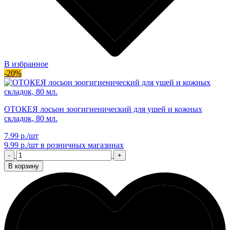
В избранное
-20%
ОТОКЕЯ лосьон зоогигиенический для ушей и кожных
складок, 80 мл.
7.99 р./шт
9.99 р./шт
в розничных магазинах
-
+
В корзину