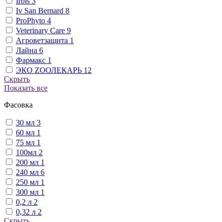
Irbis
3
Iv San Bernard
8
ProPhyto
4
Veterinary Сare
9
Агроветзащита
1
Лайна
6
Фармакс
1
ЭКО ZООЛЕКАРЬ
12
Скрыть
Показать все
Фасовка
30 мл
3
60 мл
1
75 мл
1
100мл
2
200 мл
1
240 мл
6
250 мл
1
300 мл
1
0,2 л
2
0,32 л
2
Скрыть