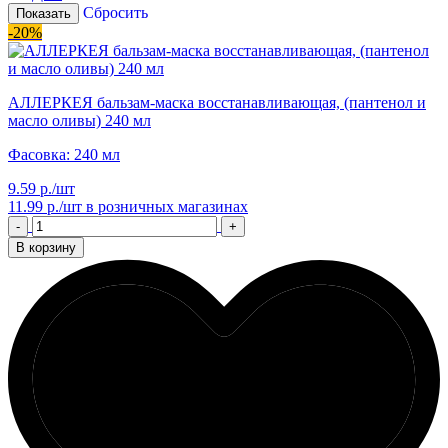
Сбросить
Показать
-20%
АЛЛЕРКЕЯ бальзам-маска восстанавливающая, (пантенол и
масло оливы) 240 мл
Фасовка: 240 мл
9.59 р./шт
11.99 р./шт
в розничных магазинах
-
+
В корзину