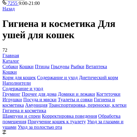
7255
9:00-21:00
Назад
Гигиена и косметика Для
ушей для кошек
72
Главная
Каталог
Собаки
Кошки
Птицы
Грызуны
Рыбки
Ветаптека
Кошки
Корм для кошек
Содержание и уход
Диетический корм
Наполнители
Содержание и уход
Груминг
Прочее для дома
Домики и лежаки
Когтеточки
Игрушки
Посуда и миски
Туалеты и совки
Гигиена и
косметика
Амуниция
Транспортировка, переноски, клетки
Гигиена и косметика
Шампуни и спреи
Корректировка поведения
Обработка
помещения
Приучение кошек к туалету
Уход за глазами и
ушами
Уход за полостью рта