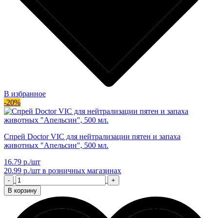
В избранное
-20%
Спрей Doctor VIC для нейтрализации пятен и запаха
животных "Апельсин", 500 мл.
16.79 р./шт
20.99 р./шт
в розничных магазинах
-
+
В корзину