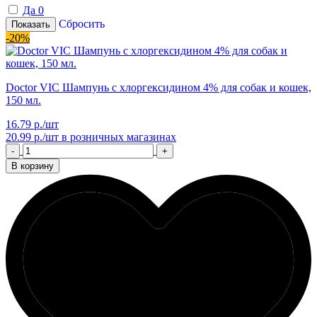
Да
0
Сбросить
Показать
-20%
Doctor VIC Шампунь с хлоргексидином 4% для собак и кошек,
150 мл.
16.79 р./шт
20.99 р./шт
в розничных магазинах
-
+
В корзину