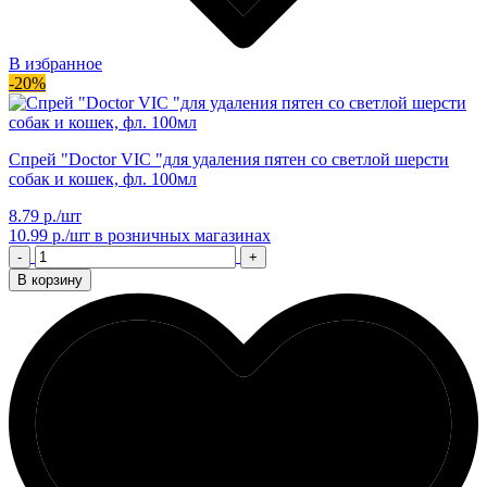
В избранное
-20%
Спрей "Doctor VIC "для удаления пятен со светлой шерсти
собак и кошек, фл. 100мл
8.79 р./шт
10.99 р./шт
в розничных магазинах
-
+
В корзину