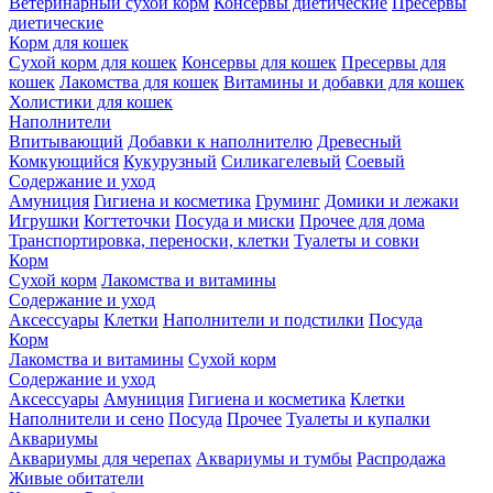
Ветеринарный сухой корм
Консервы диетические
Пресервы
диетические
Корм для кошек
Сухой корм для кошек
Консервы для кошек
Пресервы для
кошек
Лакомства для кошек
Витамины и добавки для кошек
Холистики для кошек
Наполнители
Впитывающий
Добавки к наполнителю
Древесный
Комкующийся
Кукурузный
Силикагелевый
Соевый
Содержание и уход
Амуниция
Гигиена и косметика
Груминг
Домики и лежаки
Игрушки
Когтеточки
Посуда и миски
Прочее для дома
Транспортировка, переноски, клетки
Туалеты и совки
Корм
Сухой корм
Лакомства и витамины
Содержание и уход
Аксессуары
Клетки
Наполнители и подстилки
Посуда
Корм
Лакомства и витамины
Сухой корм
Содержание и уход
Аксессуары
Амуниция
Гигиена и косметика
Клетки
Наполнители и сено
Посуда
Прочее
Туалеты и купалки
Аквариумы
Аквариумы для черепах
Аквариумы и тумбы
Распродажа
Живые обитатели