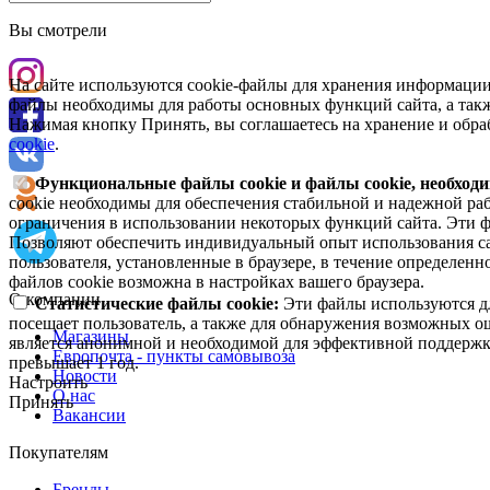
Вы смотрели
На сайте используются cookie-файлы для хранения информации
файлы необходимы для работы основных функций сайта, а такж
Нажимая кнопку Принять, вы соглашаетесь на хранение и обра
cookie
.
Функциональные файлы cookie и файлы cookie, необходи
cookie необходимы для обеспечения стабильной и надежной раб
ограничения в использовании некоторых функций сайта. Эти ф
Позволяют обеспечить индивидуальный опыт использования са
пользователя, установленные в браузере, в течение определен
файлов cookie возможна в настройках вашего браузера.
О компании
Статистические файлы cookie:
Эти файлы используются дл
посещает пользователь, а также для обнаружения возможных о
Магазины
является анонимной и необходимой для эффективной поддержки
Европочта - пункты самовывоза
превышает 1 год.
Новости
Настроить
О нас
Принять
Вакансии
Покупателям
Бренды