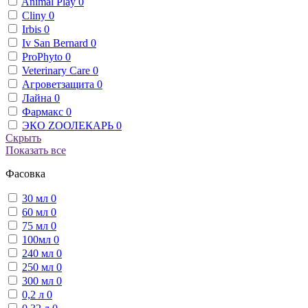
Animal Play
0
Cliny
0
Irbis
0
Iv San Bernard
0
ProPhyto
0
Veterinary Сare
0
Агроветзащита
0
Лайна
0
Фармакс
0
ЭКО ZООЛЕКАРЬ
0
Скрыть
Показать все
Фасовка
30 мл
0
60 мл
0
75 мл
0
100мл
0
240 мл
0
250 мл
0
300 мл
0
0,2 л
0