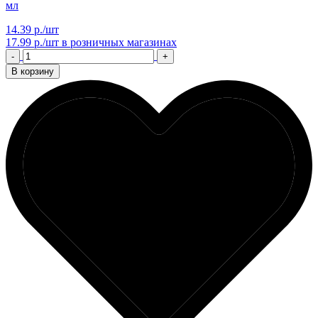
мл
14.39 р./шт
17.99 р./шт
в розничных магазинах
-
+
В корзину