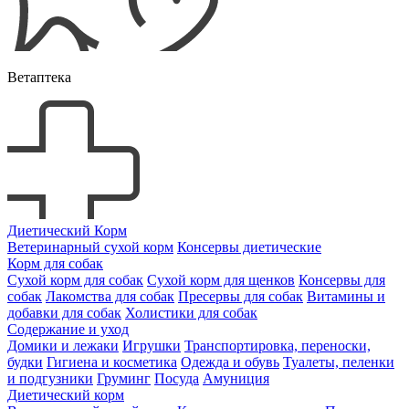
Ветаптека
Диетический Корм
Ветеринарный сухой корм
Консервы диетические
Корм для собак
Сухой корм для собак
Сухой корм для щенков
Консервы для
собак
Лакомства для собак
Пресервы для собак
Витамины и
добавки для собак
Холистики для собак
Содержание и уход
Домики и лежаки
Игрушки
Транспортировка, переноски,
будки
Гигиена и косметика
Одежда и обувь
Туалеты, пеленки
и подгузники
Груминг
Посуда
Амуниция
Диетический корм