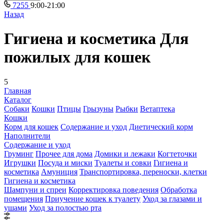
7255
9:00-21:00
Назад
Гигиена и косметика Для
пожилых для кошек
5
Главная
Каталог
Собаки
Кошки
Птицы
Грызуны
Рыбки
Ветаптека
Кошки
Корм для кошек
Содержание и уход
Диетический корм
Наполнители
Содержание и уход
Груминг
Прочее для дома
Домики и лежаки
Когтеточки
Игрушки
Посуда и миски
Туалеты и совки
Гигиена и
косметика
Амуниция
Транспортировка, переноски, клетки
Гигиена и косметика
Шампуни и спреи
Корректировка поведения
Обработка
помещения
Приучение кошек к туалету
Уход за глазами и
ушами
Уход за полостью рта