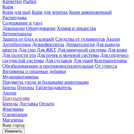
Креветки
Рыбки
Корм
Корм для рыб
Корм для черепах
Корм замороженный
Распродажа
Содержание и уход
Декорации
Оборудование
Химия и лекарства
Ветпрепараты
Защита от блох и клещей
Средства от гельминтов
Акция
Антибиотики
Дезинфектанты
Дерматология
Для вывода
шерсти
Для глаз
Для ЖКТ
Для иммунной системы
Для кожи
Для полости рта
Для почек и мочевой системы
Для сердечно-
сосудистой системы
Для суставов
Для ушей
Контрацептивы
Обезбаливающие и противовоспалительные
От стресса
Витамины и пищевые добавки
Мультивитамины
Предметы ухода за больными животными
Бинты
Попоны
Таблеткодаватель
Акции
Покупателям
Бренды
Доставка
Оплата
Флагманы
О компании
Магазины
Ваш город:
Изменить