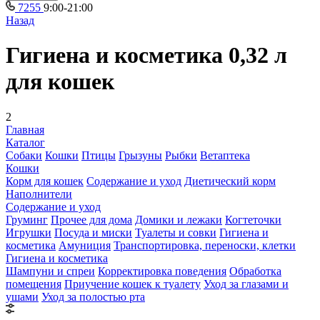
7255
9:00-21:00
Назад
Гигиена и косметика 0,32 л
для кошек
2
Главная
Каталог
Собаки
Кошки
Птицы
Грызуны
Рыбки
Ветаптека
Кошки
Корм для кошек
Содержание и уход
Диетический корм
Наполнители
Содержание и уход
Груминг
Прочее для дома
Домики и лежаки
Когтеточки
Игрушки
Посуда и миски
Туалеты и совки
Гигиена и
косметика
Амуниция
Транспортировка, переноски, клетки
Гигиена и косметика
Шампуни и спреи
Корректировка поведения
Обработка
помещения
Приучение кошек к туалету
Уход за глазами и
ушами
Уход за полостью рта