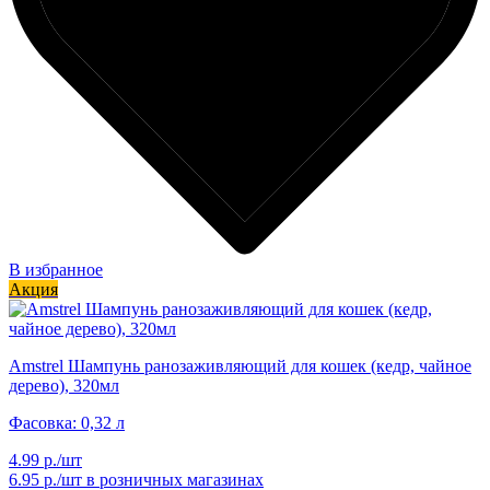
В избранное
Акция
Amstrel Шампунь ранозаживляющий для кошек (кедр, чайное
дерево), 320мл
Фасовка: 0,32 л
4.99 р./шт
6.95 р./шт
в розничных магазинах