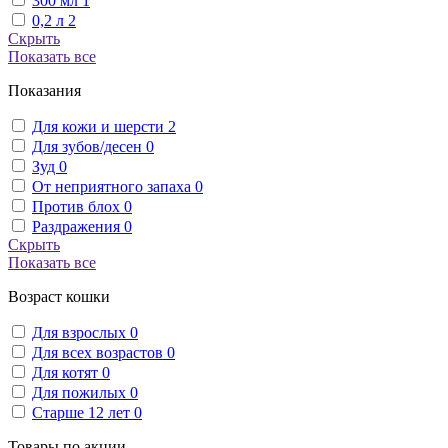
300 мл
1
0,2 л
2
Скрыть
Показать все
Показания
Для кожи и шерсти
2
Для зубов/десен
0
Зуд
0
От неприятного запаха
0
Против блох
0
Раздражения
0
Скрыть
Показать все
Возраст кошки
Для взрослых
0
Для всех возрастов
0
Для котят
0
Для пожилых
0
Старше 12 лет
0
Товары по акции