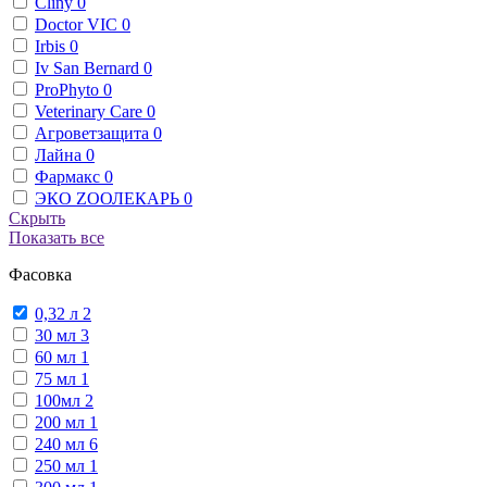
Cliny
0
Doctor VIC
0
Irbis
0
Iv San Bernard
0
ProPhyto
0
Veterinary Сare
0
Агроветзащита
0
Лайна
0
Фармакс
0
ЭКО ZООЛЕКАРЬ
0
Скрыть
Показать все
Фасовка
0,32 л
2
30 мл
3
60 мл
1
75 мл
1
100мл
2
200 мл
1
240 мл
6
250 мл
1