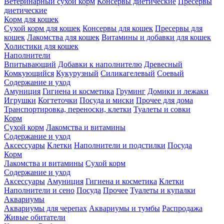
Ветеринарный сухой корм
Консервы диетические
Пресервы
диетические
Корм для кошек
Сухой корм для кошек
Консервы для кошек
Пресервы для
кошек
Лакомства для кошек
Витамины и добавки для кошек
Холистики для кошек
Наполнители
Впитывающий
Добавки к наполнителю
Древесный
Комкующийся
Кукурузный
Силикагелевый
Соевый
Содержание и уход
Амуниция
Гигиена и косметика
Груминг
Домики и лежаки
Игрушки
Когтеточки
Посуда и миски
Прочее для дома
Транспортировка, переноски, клетки
Туалеты и совки
Корм
Сухой корм
Лакомства и витамины
Содержание и уход
Аксессуары
Клетки
Наполнители и подстилки
Посуда
Корм
Лакомства и витамины
Сухой корм
Содержание и уход
Аксессуары
Амуниция
Гигиена и косметика
Клетки
Наполнители и сено
Посуда
Прочее
Туалеты и купалки
Аквариумы
Аквариумы для черепах
Аквариумы и тумбы
Распродажа
Живые обитатели