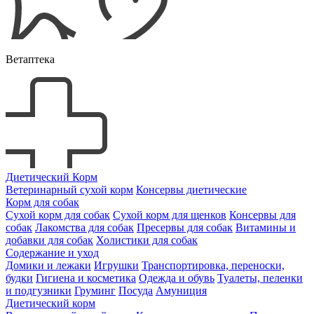
Ветаптека
Диетический Корм
Ветеринарный сухой корм
Консервы диетические
Корм для собак
Сухой корм для собак
Сухой корм для щенков
Консервы для
собак
Лакомства для собак
Пресервы для собак
Витамины и
добавки для собак
Холистики для собак
Содержание и уход
Домики и лежаки
Игрушки
Транспортировка, переноски,
будки
Гигиена и косметика
Одежда и обувь
Туалеты, пеленки
и подгузники
Груминг
Посуда
Амуниция
Диетический корм