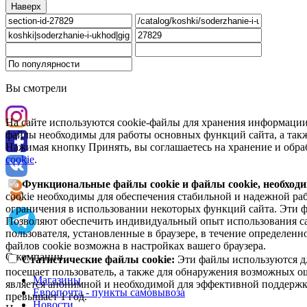
Наверх
Вы смотрели
На сайте используются cookie-файлы для хранения информации
файлы необходимы для работы основных функций сайта, а такж
Нажимая кнопку Принять, вы соглашаетесь на хранение и обра
cookie
.
Функциональные файлы cookie и файлы cookie, необходи
cookie необходимы для обеспечения стабильной и надежной раб
ограничения в использовании некоторых функций сайта. Эти ф
Позволяют обеспечить индивидуальный опыт использования са
пользователя, установленные в браузере, в течение определен
файлов cookie возможна в настройках вашего браузера.
О компании
Статистические файлы cookie:
Эти файлы используются дл
посещает пользователь, а также для обнаружения возможных о
Магазины
является анонимной и необходимой для эффективной поддержки
Европочта - пункты самовывоза
превышает 1 год.
Новости