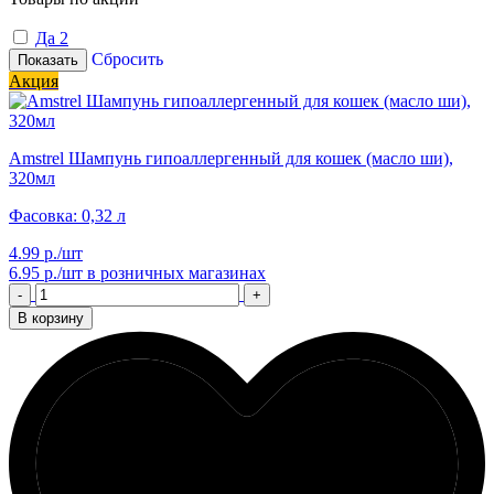
Да
2
Сбросить
Показать
Акция
Amstrel Шампунь гипоаллергенный для кошек (масло ши),
320мл
Фасовка: 0,32 л
4.99 р./шт
6.95 р./шт
в розничных магазинах
-
+
В корзину