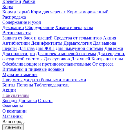
Креветки
Рыбки
Корм
Корм для рыб
Корм для черепах
Корм замороженный
Распродажа
Содержание и уход
Декорации
Оборудование
Химия и лекарства
Ветпрепараты
Защита от блох и клещей
Средства от гельминтов
Акция
Антибиотики
Дезинфектанты
Дерматология
Для вывода
шерсти
Для глаз
Для ЖКТ
Для иммунной системы
Для кожи
Для полости рта
Для почек и мочевой системы
Для сердечно-
сосудистой системы
Для суставов
Для ушей
Контрацептивы
Обезбаливающие и противовоспалительные
От стресса
Витамины и пищевые добавки
Мультивитамины
Предметы ухода за больными животными
Бинты
Попоны
Таблеткодаватель
Акции
Покупателям
Бренды
Доставка
Оплата
Флагманы
О компании
Магазины
Ваш город:
Изменить