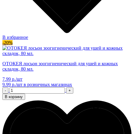
В избранное
-20%
ОТОКЕЯ лосьон зоогигиенический для ушей и кожных
складок, 80 мл.
7.99 р./шт
9.99 р./шт
в розничных магазинах
-
+
В корзину