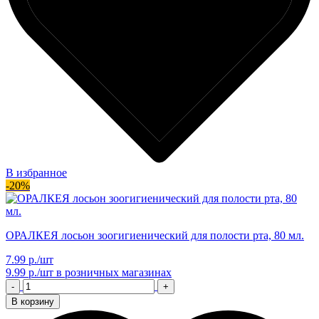
В избранное
-20%
ОРАЛКЕЯ лосьон зоогигиенический для полости рта, 80 мл.
7.99 р./шт
9.99 р./шт
в розничных магазинах
-
+
В корзину