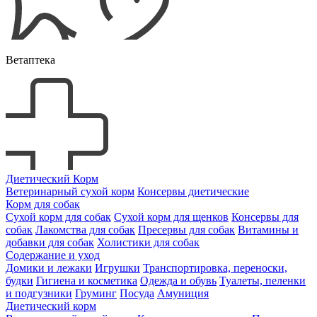
Ветаптека
Диетический Корм
Ветеринарный сухой корм
Консервы диетические
Корм для собак
Сухой корм для собак
Сухой корм для щенков
Консервы для
собак
Лакомства для собак
Пресервы для собак
Витамины и
добавки для собак
Холистики для собак
Содержание и уход
Домики и лежаки
Игрушки
Транспортировка, переноски,
будки
Гигиена и косметика
Одежда и обувь
Туалеты, пеленки
и подгузники
Груминг
Посуда
Амуниция
Диетический корм