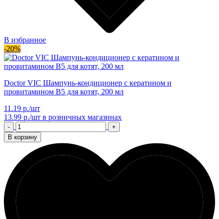
В избранное
-20%
Doctor VIC Шампунь-кондиционер с кератином и
провитамином В5 для котят, 200 мл
11.19 р./шт
13.99 р./шт
в розничных магазинах
-
+
В корзину