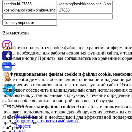
Вы смотрели
На сайте используются cookie-файлы для хранения информации
файлы необходимы для работы основных функций сайта, а такж
Нажимая кнопку Принять, вы соглашаетесь на хранение и обра
cookie
.
Функциональные файлы cookie и файлы cookie, необходи
cookie необходимы для обеспечения стабильной и надежной раб
ограничения в использовании некоторых функций сайта. Эти ф
Позволяют обеспечить индивидуальный опыт использования са
пользователя, установленные в браузере, в течение определен
файлов cookie возможна в настройках вашего браузера.
О компании
Статистические файлы cookie:
Эти файлы используются дл
посещает пользователь, а также для обнаружения возможных о
Магазины
является анонимной и необходимой для эффективной поддержки
Европочта - пункты самовывоза
превышает 1 год.
Новости
Настроить
О нас