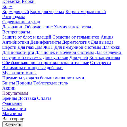
Креветки
Рыбки
Корм
Корм для рыб
Корм для черепах
Корм замороженный
Распродажа
Содержание и уход
Декорации
Оборудование
Химия и лекарства
Ветпрепараты
Защита от блох и клещей
Средства от гельминтов
Акция
Антибиотики
Дезинфектанты
Дерматология
Для вывода
шерсти
Для глаз
Для ЖКТ
Для иммунной системы
Для кожи
Для полости рта
Для почек и мочевой системы
Для сердечно-
сосудистой системы
Для суставов
Для ушей
Контрацептивы
Обезбаливающие и противовоспалительные
От стресса
Витамины и пищевые добавки
Мультивитамины
Предметы ухода за больными животными
Бинты
Попоны
Таблеткодаватель
Акции
Покупателям
Бренды
Доставка
Оплата
Флагманы
О компании
Магазины
Ваш город:
Изменить