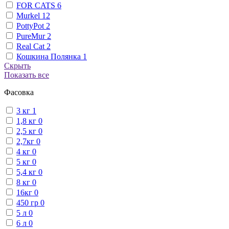
FOR CATS
6
Murkel
12
PottyPot
2
PureMur
2
Real Cat
2
Кошкина Полянка
1
Скрыть
Показать все
Фасовка
3 кг
1
1,8 кг
0
2,5 кг
0
2,7кг
0
4 кг
0
5 кг
0
5,4 кг
0
8 кг
0
16кг
0
450 гр
0
5 л
0
6 л
0