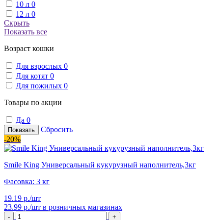
10 л
0
12 л
0
Скрыть
Показать все
Возраст кошки
Для взрослых
0
Для котят
0
Для пожилых
0
Товары по акции
Да
0
Сбросить
Показать
-20%
Smile King Универсальный кукурузный наполнитель,3кг
Фасовка: 3 кг
19.19 р./шт
23.99 р./шт
в розничных магазинах
-
+