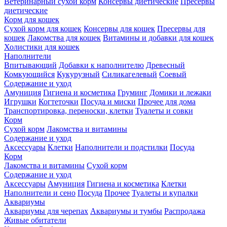
Ветеринарный сухой корм
Консервы диетические
Пресервы
диетические
Корм для кошек
Сухой корм для кошек
Консервы для кошек
Пресервы для
кошек
Лакомства для кошек
Витамины и добавки для кошек
Холистики для кошек
Наполнители
Впитывающий
Добавки к наполнителю
Древесный
Комкующийся
Кукурузный
Силикагелевый
Соевый
Содержание и уход
Амуниция
Гигиена и косметика
Груминг
Домики и лежаки
Игрушки
Когтеточки
Посуда и миски
Прочее для дома
Транспортировка, переноски, клетки
Туалеты и совки
Корм
Сухой корм
Лакомства и витамины
Содержание и уход
Аксессуары
Клетки
Наполнители и подстилки
Посуда
Корм
Лакомства и витамины
Сухой корм
Содержание и уход
Аксессуары
Амуниция
Гигиена и косметика
Клетки
Наполнители и сено
Посуда
Прочее
Туалеты и купалки
Аквариумы
Аквариумы для черепах
Аквариумы и тумбы
Распродажа
Живые обитатели