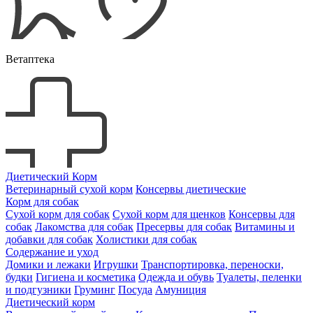
Ветаптека
Диетический Корм
Ветеринарный сухой корм
Консервы диетические
Корм для собак
Сухой корм для собак
Сухой корм для щенков
Консервы для
собак
Лакомства для собак
Пресервы для собак
Витамины и
добавки для собак
Холистики для собак
Содержание и уход
Домики и лежаки
Игрушки
Транспортировка, переноски,
будки
Гигиена и косметика
Одежда и обувь
Туалеты, пеленки
и подгузники
Груминг
Посуда
Амуниция
Диетический корм