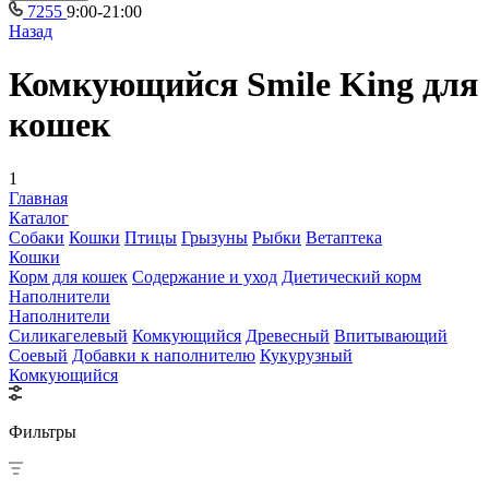
7255
9:00-21:00
Назад
Комкующийся Smile King для
кошек
1
Главная
Каталог
Собаки
Кошки
Птицы
Грызуны
Рыбки
Ветаптека
Кошки
Корм для кошек
Содержание и уход
Диетический корм
Наполнители
Наполнители
Силикагелевый
Комкующийся
Древесный
Впитывающий
Соевый
Добавки к наполнителю
Кукурузный
Комкующийся
Фильтры