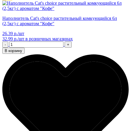
Наполнитель Cat's choice растительный комкующийся 6л
(2,5кг) с ароматом "Кофе"
26.39 р./шт
32.99 р./шт
в розничных магазинах
-
+
В корзину