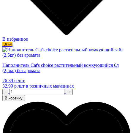
В избранное
-20%
Наполнитель Cat's choice растительный комкующийся 6л
(2,5кг) без аромата
26.39 р./шт
32.99 р./шт
в розничных магазинах
-
+
В корзину