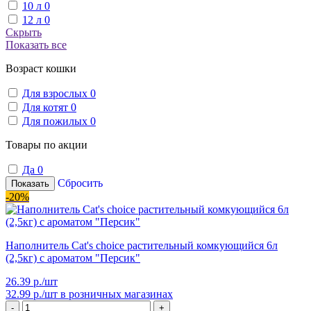
10 л
0
12 л
0
Скрыть
Показать все
Возраст кошки
Для взрослых
0
Для котят
0
Для пожилых
0
Товары по акции
Да
0
Сбросить
Показать
-20%
Наполнитель Cat's choice растительный комкующийся 6л
(2,5кг) с ароматом "Персик"
26.39 р./шт
32.99 р./шт
в розничных магазинах
-
+