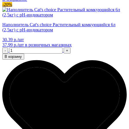
-20%
Наполнитель Cat's choice Растительный комкующийся 6л
(2,5кг) с pH-индикатором
30.39 р./шт
37.99 р./шт
в розничных магазинах
-
+
В корзину