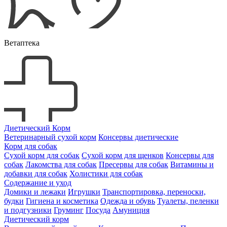
Ветаптека
Диетический Корм
Ветеринарный сухой корм
Консервы диетические
Корм для собак
Сухой корм для собак
Сухой корм для щенков
Консервы для
собак
Лакомства для собак
Пресервы для собак
Витамины и
добавки для собак
Холистики для собак
Содержание и уход
Домики и лежаки
Игрушки
Транспортировка, переноски,
будки
Гигиена и косметика
Одежда и обувь
Туалеты, пеленки
и подгузники
Груминг
Посуда
Амуниция
Диетический корм