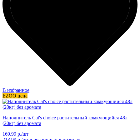
В избранное
EZOO цена
Наполнитель Cat's choice растительный комкующийся 48л
(20кг) без аромата
169.99 р./шт
213.99 р./шт
в розничных магазинах