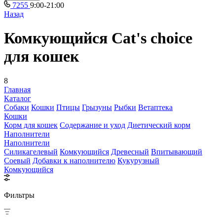
7255
9:00-21:00
Назад
Комкующийся Cat's choice
для кошек
8
Главная
Каталог
Собаки
Кошки
Птицы
Грызуны
Рыбки
Ветаптека
Кошки
Корм для кошек
Содержание и уход
Диетический корм
Наполнители
Наполнители
Силикагелевый
Комкующийся
Древесный
Впитывающий
Соевый
Добавки к наполнителю
Кукурузный
Комкующийся
Фильтры