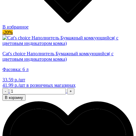
В избранное
-20%
Cat's choice Наполнитель Бумажный комкующийся( с
цветовым индикатором комка)
Фасовка: 6 л
33.59 р./шт
41.99 р./шт
в розничных магазинах
-
+
В корзину