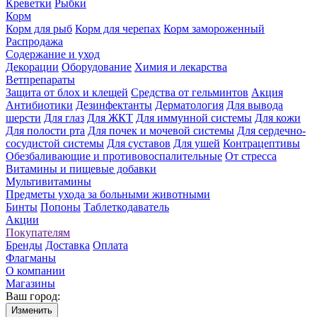
Креветки
Рыбки
Корм
Корм для рыб
Корм для черепах
Корм замороженный
Распродажа
Содержание и уход
Декорации
Оборудование
Химия и лекарства
Ветпрепараты
Защита от блох и клещей
Средства от гельминтов
Акция
Антибиотики
Дезинфектанты
Дерматология
Для вывода
шерсти
Для глаз
Для ЖКТ
Для иммунной системы
Для кожи
Для полости рта
Для почек и мочевой системы
Для сердечно-
сосудистой системы
Для суставов
Для ушей
Контрацептивы
Обезбаливающие и противовоспалительные
От стресса
Витамины и пищевые добавки
Мультивитамины
Предметы ухода за больными животными
Бинты
Попоны
Таблеткодаватель
Акции
Покупателям
Бренды
Доставка
Оплата
Флагманы
О компании
Магазины
Ваш город:
Изменить