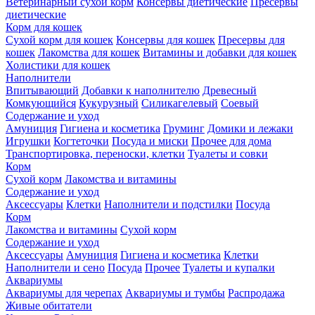
Ветеринарный сухой корм
Консервы диетические
Пресервы
диетические
Корм для кошек
Сухой корм для кошек
Консервы для кошек
Пресервы для
кошек
Лакомства для кошек
Витамины и добавки для кошек
Холистики для кошек
Наполнители
Впитывающий
Добавки к наполнителю
Древесный
Комкующийся
Кукурузный
Силикагелевый
Соевый
Содержание и уход
Амуниция
Гигиена и косметика
Груминг
Домики и лежаки
Игрушки
Когтеточки
Посуда и миски
Прочее для дома
Транспортировка, переноски, клетки
Туалеты и совки
Корм
Сухой корм
Лакомства и витамины
Содержание и уход
Аксессуары
Клетки
Наполнители и подстилки
Посуда
Корм
Лакомства и витамины
Сухой корм
Содержание и уход
Аксессуары
Амуниция
Гигиена и косметика
Клетки
Наполнители и сено
Посуда
Прочее
Туалеты и купалки
Аквариумы
Аквариумы для черепах
Аквариумы и тумбы
Распродажа
Живые обитатели