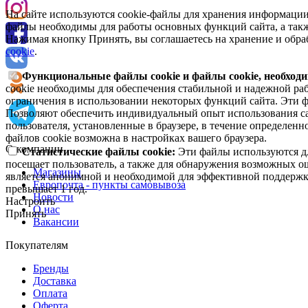
На сайте используются cookie-файлы для хранения информации
файлы необходимы для работы основных функций сайта, а такж
Нажимая кнопку Принять, вы соглашаетесь на хранение и обра
cookie
.
Функциональные файлы cookie и файлы cookie, необходи
cookie необходимы для обеспечения стабильной и надежной раб
ограничения в использовании некоторых функций сайта. Эти ф
Позволяют обеспечить индивидуальный опыт использования са
пользователя, установленные в браузере, в течение определен
файлов cookie возможна в настройках вашего браузера.
О компании
Статистические файлы cookie:
Эти файлы используются дл
посещает пользователь, а также для обнаружения возможных о
Магазины
является анонимной и необходимой для эффективной поддержки
Европочта - пункты самовывоза
превышает 1 год.
Новости
Настроить
О нас
Принять
Вакансии
Покупателям
Бренды
Доставка
Оплата
Оферта