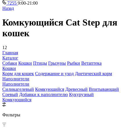
7255
9:00-21:00
Назад
Комкующийся Cat Step для
кошек
12
Главная
Каталог
Собаки
Кошки
Птицы
Грызуны
Рыбки
Ветаптека
Кошки
Корм для кошек
Содержание и уход
Диетический корм
Наполнители
Наполнители
Силикагелевый
Комкующийся
Древесный
Впитывающий
Соевый
Добавки к наполнителю
Кукурузный
Комкующийся
Фильтры