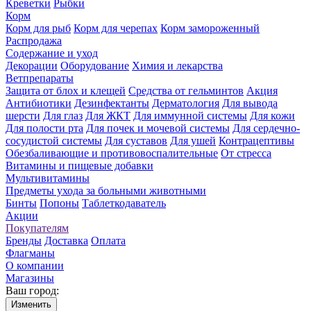
Креветки
Рыбки
Корм
Корм для рыб
Корм для черепах
Корм замороженный
Распродажа
Содержание и уход
Декорации
Оборудование
Химия и лекарства
Ветпрепараты
Защита от блох и клещей
Средства от гельминтов
Акция
Антибиотики
Дезинфектанты
Дерматология
Для вывода
шерсти
Для глаз
Для ЖКТ
Для иммунной системы
Для кожи
Для полости рта
Для почек и мочевой системы
Для сердечно-
сосудистой системы
Для суставов
Для ушей
Контрацептивы
Обезбаливающие и противовоспалительные
От стресса
Витамины и пищевые добавки
Мультивитамины
Предметы ухода за больными животными
Бинты
Попоны
Таблеткодаватель
Акции
Покупателям
Бренды
Доставка
Оплата
Флагманы
О компании
Магазины
Ваш город:
Изменить