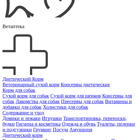
Ветаптека
Диетический Корм
Ветеринарный сухой корм
Консервы диетические
Корм для собак
Сухой корм для собак
Сухой корм для щенков
Консервы для
собак
Лакомства для собак
Пресервы для собак
Витамины и
добавки для собак
Холистики для собак
Содержание и уход
Домики и лежаки
Игрушки
Транспортировка, переноски,
будки
Гигиена и косметика
Одежда и обувь
Туалеты, пеленки
и подгузники
Груминг
Посуда
Амуниция
Диетический корм