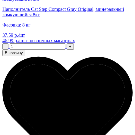
Наполнитель Cat Step Compact Gray Original, минеральный
комкующийся 8кг
Фасовка: 8 кг
37.59 р./шт
46.99 р./шт
в розничных магазинах
-
+
В корзину