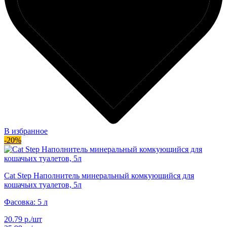
В избранное
-20%
Cat Step Наполнитель минеральный комкующийся для
кошачьих туалетов, 5л
Фасовка: 5 л
20.79 р./шт