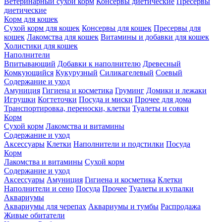
Ветеринарный сухой корм
Консервы диетические
Пресервы
диетические
Корм для кошек
Сухой корм для кошек
Консервы для кошек
Пресервы для
кошек
Лакомства для кошек
Витамины и добавки для кошек
Холистики для кошек
Наполнители
Впитывающий
Добавки к наполнителю
Древесный
Комкующийся
Кукурузный
Силикагелевый
Соевый
Содержание и уход
Амуниция
Гигиена и косметика
Груминг
Домики и лежаки
Игрушки
Когтеточки
Посуда и миски
Прочее для дома
Транспортировка, переноски, клетки
Туалеты и совки
Корм
Сухой корм
Лакомства и витамины
Содержание и уход
Аксессуары
Клетки
Наполнители и подстилки
Посуда
Корм
Лакомства и витамины
Сухой корм
Содержание и уход
Аксессуары
Амуниция
Гигиена и косметика
Клетки
Наполнители и сено
Посуда
Прочее
Туалеты и купалки
Аквариумы
Аквариумы для черепах
Аквариумы и тумбы
Распродажа
Живые обитатели