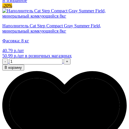
В избранное
-20%
Наполнитель Cat Step Compact Gray Summer Field,
минеральный комкующийся 8кг
Фасовка: 8 кг
40.79 р./шт
50.99 р./шт
в розничных магазинах
-
+
В корзину