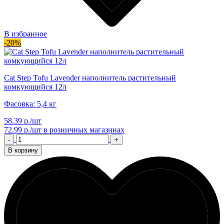
В избранное
-20%
Cat Step Tofu Lavender наполнитель растительный
комкующийся 12л
Фасовка: 5,4 кг
58.39 р./шт
72.99 р./шт
в розничных магазинах
-
+
В корзину