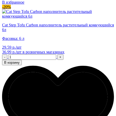
В избранное
-20%
Cat Step Tofu Carbon наполнитель растительный комкующийся
6л
Фасовка: 6 л
29.59 р./шт
36.99 р./шт
в розничных магазинах
-
+
В корзину