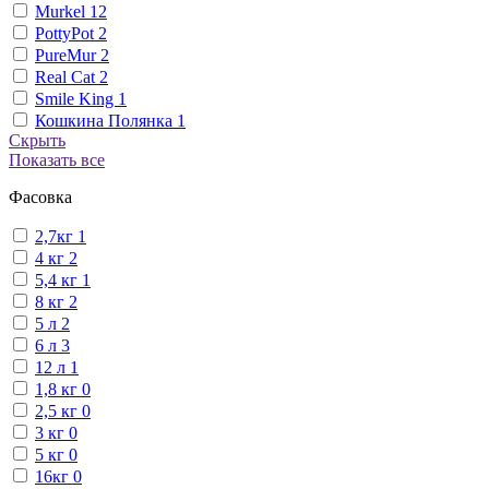
Murkel
12
PottyPot
2
PureMur
2
Real Cat
2
Smile King
1
Кошкина Полянка
1
Скрыть
Показать все
Фасовка
2,7кг
1
4 кг
2
5,4 кг
1
8 кг
2
5 л
2
6 л
3
12 л
1
1,8 кг
0
2,5 кг
0
3 кг
0
5 кг
0
16кг
0