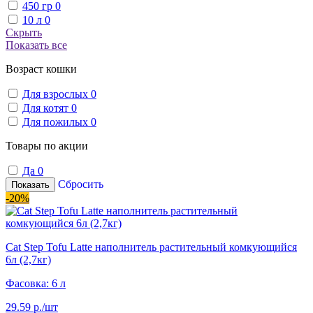
450 гр
0
10 л
0
Скрыть
Показать все
Возраст кошки
Для взрослых
0
Для котят
0
Для пожилых
0
Товары по акции
Да
0
Сбросить
Показать
-20%
Cat Step Tofu Latte наполнитель растительный комкующийся
6л (2,7кг)
Фасовка: 6 л
29.59 р./шт