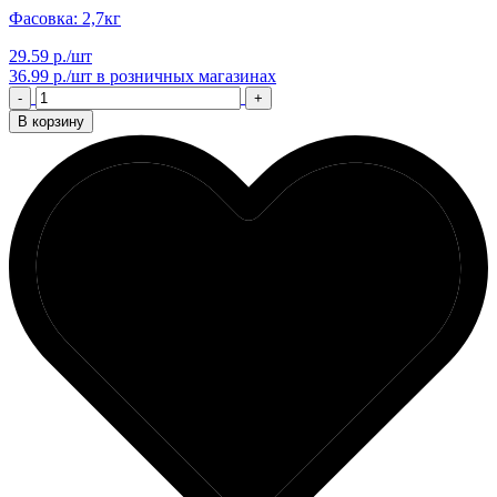
Фасовка: 2,7кг
29.59 р./шт
36.99 р./шт
в розничных магазинах
-
+
В корзину