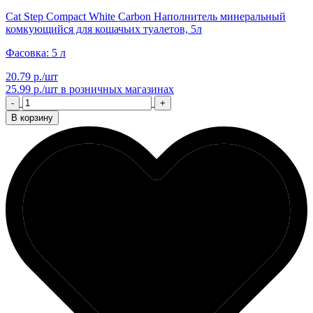
Cat Step Compact White Carbon Наполнитель минеральный
комкующийся для кошачьих туалетов, 5л
Фасовка: 5 л
20.79 р./шт
25.99 р./шт
в розничных магазинах
-
+
В корзину