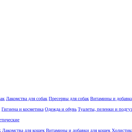
бак
Лакомства для собак
Пресервы для собак
Витамины и добавки
и
Гигиена и косметика
Одежда и обувь
Туалеты, пеленки и подгу
етические
к
Лакомства для кошек
Витамины и добавки для кошек
Холистик