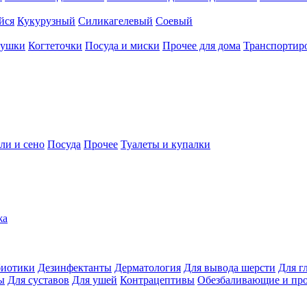
йся
Кукурузный
Силикагелевый
Соевый
рушки
Когтеточки
Посуда и миски
Прочее для дома
Транспортиро
ли и сено
Посуда
Прочее
Туалеты и купалки
жа
иотики
Дезинфектанты
Дерматология
Для вывода шерсти
Для г
ы
Для суставов
Для ушей
Контрацептивы
Обезбаливающие и пр