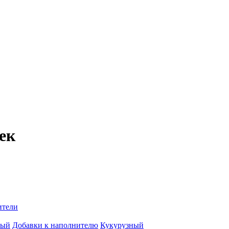
ек
ители
вый
Добавки к наполнителю
Кукурузный