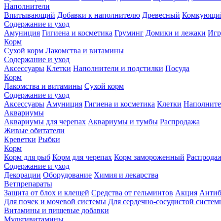
Наполнители
Впитывающий
Добавки к наполнителю
Древесный
Комкующи
Содержание и уход
Амуниция
Гигиена и косметика
Груминг
Домики и лежаки
Иг
Корм
Сухой корм
Лакомства и витамины
Содержание и уход
Аксессуары
Клетки
Наполнители и подстилки
Посуда
Корм
Лакомства и витамины
Сухой корм
Содержание и уход
Аксессуары
Амуниция
Гигиена и косметика
Клетки
Наполните
Аквариумы
Аквариумы для черепах
Аквариумы и тумбы
Распродажа
Живые обитатели
Креветки
Рыбки
Корм
Корм для рыб
Корм для черепах
Корм замороженный
Распрода
Содержание и уход
Декорации
Оборудование
Химия и лекарства
Ветпрепараты
Защита от блох и клещей
Средства от гельминтов
Акция
Антиб
Для почек и мочевой системы
Для сердечно-сосудистой систем
Витамины и пищевые добавки
Мультивитамины