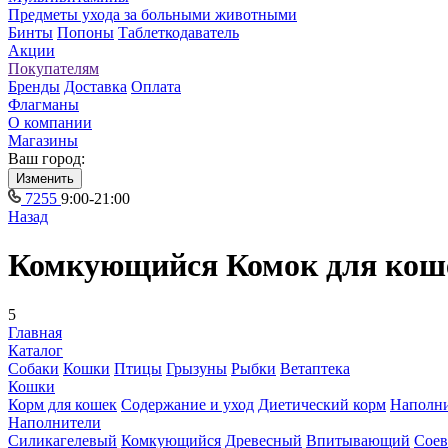
Предметы ухода за больными животными
Бинты
Попоны
Таблеткодаватель
Акции
Покупателям
Бренды
Доставка
Оплата
Флагманы
О компании
Магазины
Ваш город:
Изменить
7255
9:00-21:00
Назад
Комкующийся Комок для кош
5
Главная
Каталог
Собаки
Кошки
Птицы
Грызуны
Рыбки
Ветаптека
Кошки
Корм для кошек
Содержание и уход
Диетический корм
Наполн
Наполнители
Силикагелевый
Комкующийся
Древесный
Впитывающий
Сое