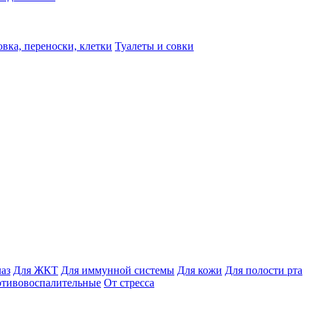
вка, переноски, клетки
Туалеты и совки
лаз
Для ЖКТ
Для иммунной системы
Для кожи
Для полости рта
отивовоспалительные
От стресса