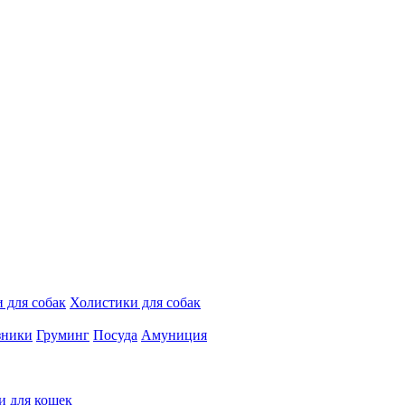
 для собак
Холистики для собак
зники
Груминг
Посуда
Амуниция
и для кошек