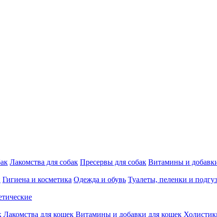
бак
Лакомства для собак
Пресервы для собак
Витамины и добавки
и
Гигиена и косметика
Одежда и обувь
Туалеты, пеленки и подгу
етические
к
Лакомства для кошек
Витамины и добавки для кошек
Холистик