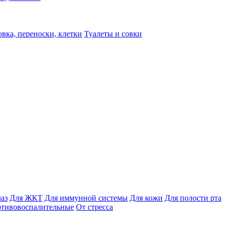
вка, переноски, клетки
Туалеты и совки
лаз
Для ЖКТ
Для иммунной системы
Для кожи
Для полости рта
отивовоспалительные
От стресса