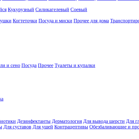
йся
Кукурузный
Силикагелевый
Соевый
рушки
Когтеточки
Посуда и миски
Прочее для дома
Транспортиро
ли и сено
Посуда
Прочее
Туалеты и купалки
жа
иотики
Дезинфектанты
Дерматология
Для вывода шерсти
Для г
ы
Для суставов
Для ушей
Контрацептивы
Обезбаливающие и пр