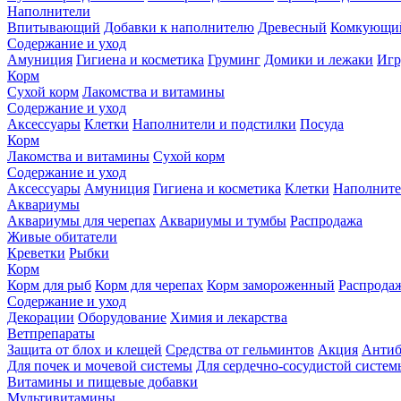
Наполнители
Впитывающий
Добавки к наполнителю
Древесный
Комкующи
Содержание и уход
Амуниция
Гигиена и косметика
Груминг
Домики и лежаки
Иг
Корм
Сухой корм
Лакомства и витамины
Содержание и уход
Аксессуары
Клетки
Наполнители и подстилки
Посуда
Корм
Лакомства и витамины
Сухой корм
Содержание и уход
Аксессуары
Амуниция
Гигиена и косметика
Клетки
Наполните
Аквариумы
Аквариумы для черепах
Аквариумы и тумбы
Распродажа
Живые обитатели
Креветки
Рыбки
Корм
Корм для рыб
Корм для черепах
Корм замороженный
Распрода
Содержание и уход
Декорации
Оборудование
Химия и лекарства
Ветпрепараты
Защита от блох и клещей
Средства от гельминтов
Акция
Антиб
Для почек и мочевой системы
Для сердечно-сосудистой систем
Витамины и пищевые добавки
Мультивитамины