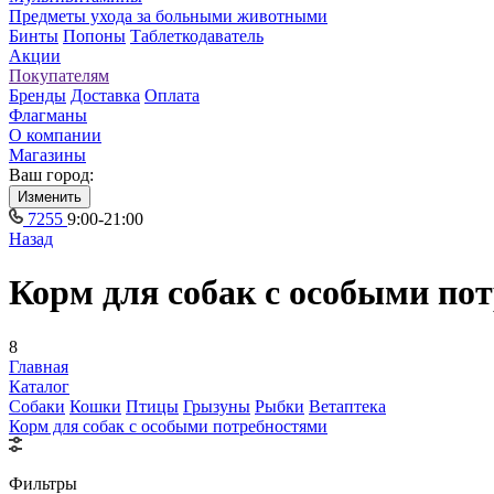
Предметы ухода за больными животными
Бинты
Попоны
Таблеткодаватель
Акции
Покупателям
Бренды
Доставка
Оплата
Флагманы
О компании
Магазины
Ваш город:
Изменить
7255
9:00-21:00
Назад
Корм для собак с особыми по
8
Главная
Каталог
Собаки
Кошки
Птицы
Грызуны
Рыбки
Ветаптека
Корм для собак с особыми потребностями
Фильтры