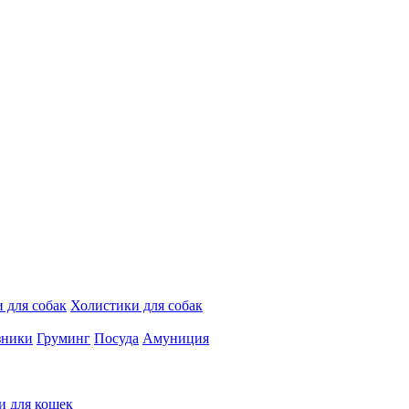
 для собак
Холистики для собак
зники
Груминг
Посуда
Амуниция
и для кошек