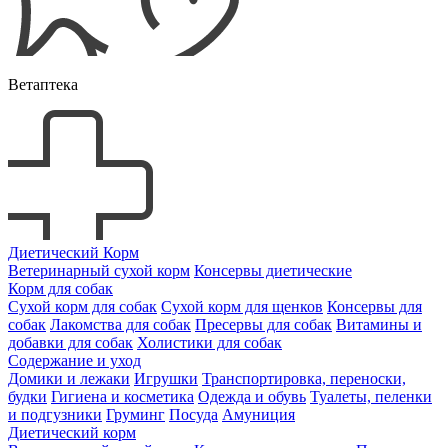
Ветаптека
Диетический Корм
Ветеринарный сухой корм
Консервы диетические
Корм для собак
Сухой корм для собак
Сухой корм для щенков
Консервы для
собак
Лакомства для собак
Пресервы для собак
Витамины и
добавки для собак
Холистики для собак
Содержание и уход
Домики и лежаки
Игрушки
Транспортировка, переноски,
будки
Гигиена и косметика
Одежда и обувь
Туалеты, пеленки
и подгузники
Груминг
Посуда
Амуниция
Диетический корм