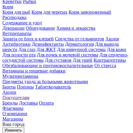
Креветки
Рыбки
Корм
Корм для рыб
Корм для черепах
Корм замороженный
Распродажа
Содержание и уход
Декорации
Оборудование
Химия и лекарства
Ветпрепараты
Защита от блох и клещей
Средства от гельминтов
Акция
Антибиотики
Дезинфектанты
Дерматология
Для вывода
шерсти
Для глаз
Для ЖКТ
Для иммунной системы
Для кожи
Для полости рта
Для почек и мочевой системы
Для сердечно-
сосудистой системы
Для суставов
Для ушей
Контрацептивы
Обезбаливающие и противовоспалительные
От стресса
Витамины и пищевые добавки
Мультивитамины
Предметы ухода за больными животными
Бинты
Попоны
Таблеткодаватель
Акции
Покупателям
Бренды
Доставка
Оплата
Флагманы
О компании
Магазины
Ваш город:
Изменить