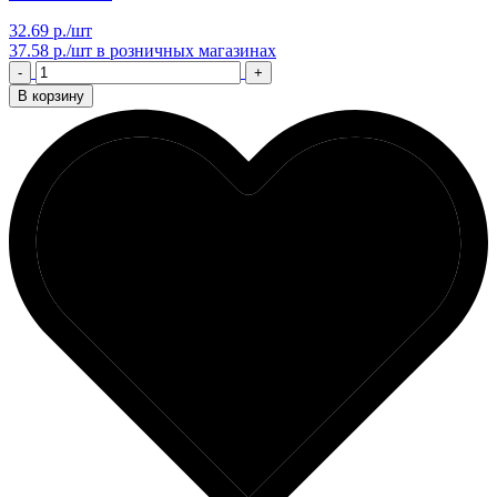
32.69 р./шт
37.58 р./шт
в розничных магазинах
-
+
В корзину