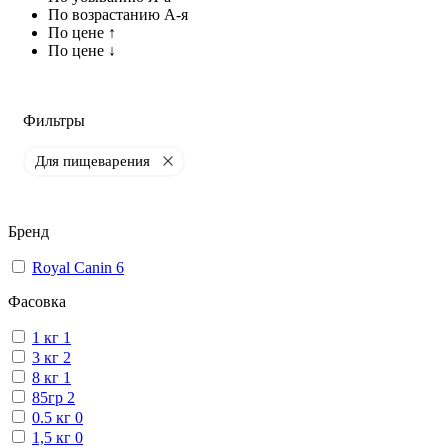
По возрастанию А-я
По цене ↑
По цене ↓
Фильтры
Для пищеварения
Бренд
Royal Canin
6
Фасовка
1 кг
1
3 кг
2
8 кг
1
85гр
2
0.5 кг
0
1,5 кг
0