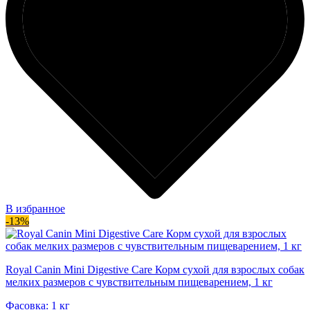
В избранное
-13%
Royal Canin Mini Digestive Care Корм сухой для взрослых собак
мелких размеров с чувствительным пищеварением, 1 кг
Фасовка: 1 кг