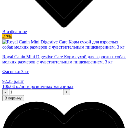
В избранное
-13%
Royal Canin Mini Digestive Care Корм сухой для взрослых собак
мелких размеров с чувствительным пищеварением, 3 кг
Фасовка: 3 кг
92.25 р./шт
106.04 р./шт
в розничных магазинах
-
+
В корзину