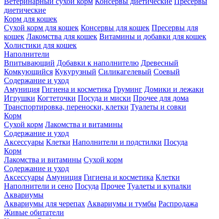
Ветеринарный сухой корм
Консервы диетические
Пресервы
диетические
Корм для кошек
Сухой корм для кошек
Консервы для кошек
Пресервы для
кошек
Лакомства для кошек
Витамины и добавки для кошек
Холистики для кошек
Наполнители
Впитывающий
Добавки к наполнителю
Древесный
Комкующийся
Кукурузный
Силикагелевый
Соевый
Содержание и уход
Амуниция
Гигиена и косметика
Груминг
Домики и лежаки
Игрушки
Когтеточки
Посуда и миски
Прочее для дома
Транспортировка, переноски, клетки
Туалеты и совки
Корм
Сухой корм
Лакомства и витамины
Содержание и уход
Аксессуары
Клетки
Наполнители и подстилки
Посуда
Корм
Лакомства и витамины
Сухой корм
Содержание и уход
Аксессуары
Амуниция
Гигиена и косметика
Клетки
Наполнители и сено
Посуда
Прочее
Туалеты и купалки
Аквариумы
Аквариумы для черепах
Аквариумы и тумбы
Распродажа
Живые обитатели