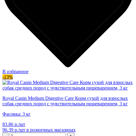
В избранное
-13%
Royal Canin Medium Digestive Care Корм сухой для взрослых
собак средних пород с чувствительным пищеварением, 3 кг
Фасовка: 3 кг
83.86 р./шт
96.39 р./шт
в розничных магазинах
-
+