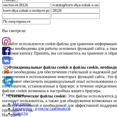
Вы смотрели
На сайте используются cookie-файлы для хранения информации
файлы необходимы для работы основных функций сайта, а такж
Нажимая кнопку Принять, вы соглашаетесь на хранение и обра
cookie
.
Функциональные файлы cookie и файлы cookie, необходи
cookie необходимы для обеспечения стабильной и надежной раб
ограничения в использовании некоторых функций сайта. Эти ф
Позволяют обеспечить индивидуальный опыт использования са
пользователя, установленные в браузере, в течение определен
файлов cookie возможна в настройках вашего браузера.
О компании
Статистические файлы cookie:
Эти файлы используются дл
посещает пользователь, а также для обнаружения возможных о
Магазины
является анонимной и необходимой для эффективной поддержки
Европочта - пункты самовывоза
превышает 1 год.
Новости
Настроить