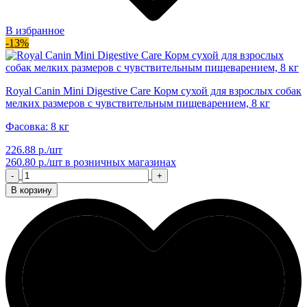
В избранное
-13%
Royal Canin Mini Digestive Care Корм сухой для взрослых собак
мелких размеров с чувствительным пищеварением, 8 кг
Фасовка: 8 кг
226.88 р./шт
260.80 р./шт
в розничных магазинах
-
+
В корзину