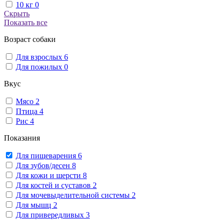
10 кг
0
Скрыть
Показать все
Возраст собаки
Для взрослых
6
Для пожилых
0
Вкус
Мясо
2
Птица
4
Рис
4
Показания
Для пищеварения
6
Для зубов/десен
8
Для кожи и шерсти
8
Для костей и суставов
2
Для мочевыделительной системы
2
Для мышц
2
Для привередливых
3