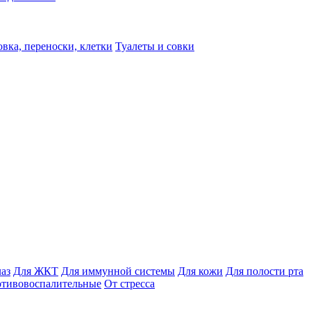
вка, переноски, клетки
Туалеты и совки
лаз
Для ЖКТ
Для иммунной системы
Для кожи
Для полости рта
отивовоспалительные
От стресса