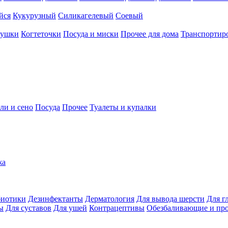
йся
Кукурузный
Силикагелевый
Соевый
рушки
Когтеточки
Посуда и миски
Прочее для дома
Транспортиро
ли и сено
Посуда
Прочее
Туалеты и купалки
жа
иотики
Дезинфектанты
Дерматология
Для вывода шерсти
Для г
ы
Для суставов
Для ушей
Контрацептивы
Обезбаливающие и пр