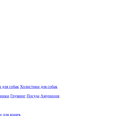
 для собак
Холистики для собак
зники
Груминг
Посуда
Амуниция
и для кошек