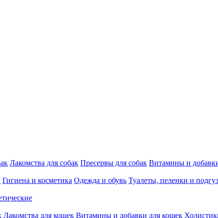
бак
Лакомства для собак
Пресервы для собак
Витамины и добавки
и
Гигиена и косметика
Одежда и обувь
Туалеты, пеленки и подгу
етические
к
Лакомства для кошек
Витамины и добавки для кошек
Холистик