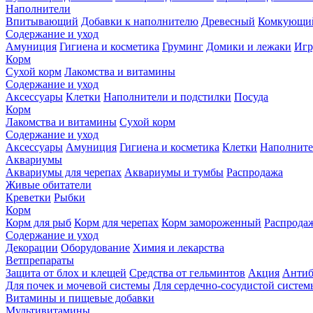
Наполнители
Впитывающий
Добавки к наполнителю
Древесный
Комкующи
Содержание и уход
Амуниция
Гигиена и косметика
Груминг
Домики и лежаки
Иг
Корм
Сухой корм
Лакомства и витамины
Содержание и уход
Аксессуары
Клетки
Наполнители и подстилки
Посуда
Корм
Лакомства и витамины
Сухой корм
Содержание и уход
Аксессуары
Амуниция
Гигиена и косметика
Клетки
Наполните
Аквариумы
Аквариумы для черепах
Аквариумы и тумбы
Распродажа
Живые обитатели
Креветки
Рыбки
Корм
Корм для рыб
Корм для черепах
Корм замороженный
Распрода
Содержание и уход
Декорации
Оборудование
Химия и лекарства
Ветпрепараты
Защита от блох и клещей
Средства от гельминтов
Акция
Антиб
Для почек и мочевой системы
Для сердечно-сосудистой систем
Витамины и пищевые добавки
Мультивитамины