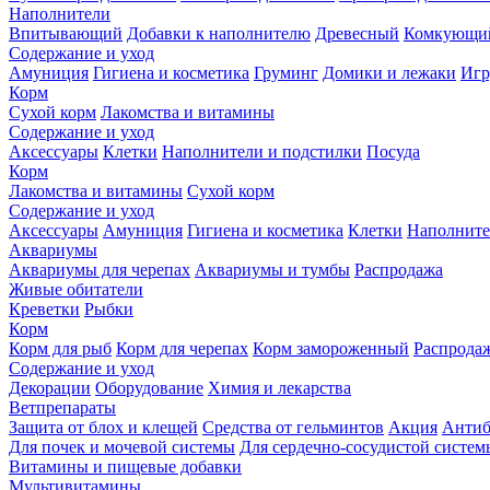
Наполнители
Впитывающий
Добавки к наполнителю
Древесный
Комкующи
Содержание и уход
Амуниция
Гигиена и косметика
Груминг
Домики и лежаки
Иг
Корм
Сухой корм
Лакомства и витамины
Содержание и уход
Аксессуары
Клетки
Наполнители и подстилки
Посуда
Корм
Лакомства и витамины
Сухой корм
Содержание и уход
Аксессуары
Амуниция
Гигиена и косметика
Клетки
Наполните
Аквариумы
Аквариумы для черепах
Аквариумы и тумбы
Распродажа
Живые обитатели
Креветки
Рыбки
Корм
Корм для рыб
Корм для черепах
Корм замороженный
Распрода
Содержание и уход
Декорации
Оборудование
Химия и лекарства
Ветпрепараты
Защита от блох и клещей
Средства от гельминтов
Акция
Антиб
Для почек и мочевой системы
Для сердечно-сосудистой систем
Витамины и пищевые добавки
Мультивитамины