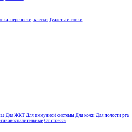
вка, переноски, клетки
Туалеты и совки
лаз
Для ЖКТ
Для иммунной системы
Для кожи
Для полости рта
отивовоспалительные
От стресса