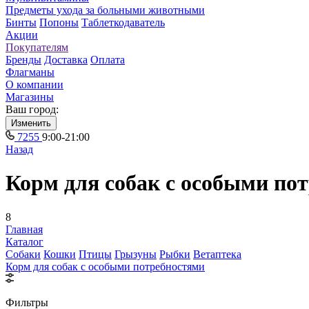
Предметы ухода за больными животными
Бинты
Попоны
Таблеткодаватель
Акции
Покупателям
Бренды
Доставка
Оплата
Флагманы
О компании
Магазины
Ваш город:
Изменить
7255
9:00-21:00
Назад
Корм для собак с особыми по
8
Главная
Каталог
Собаки
Кошки
Птицы
Грызуны
Рыбки
Ветаптека
Корм для собак с особыми потребностями
Фильтры