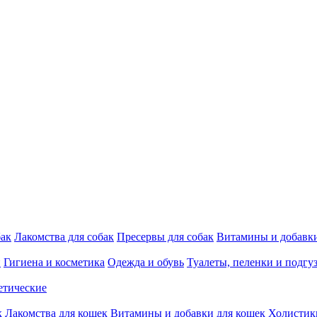
бак
Лакомства для собак
Пресервы для собак
Витамины и добавки
и
Гигиена и косметика
Одежда и обувь
Туалеты, пеленки и подгу
етические
к
Лакомства для кошек
Витамины и добавки для кошек
Холистик