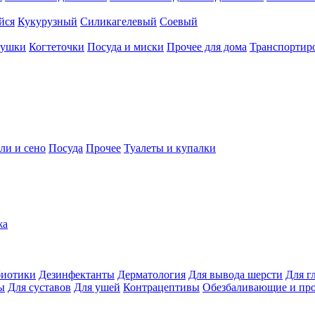
йся
Кукурузный
Силикагелевый
Соевый
рушки
Когтеточки
Посуда и миски
Прочее для дома
Транспортиро
ли и сено
Посуда
Прочее
Туалеты и купалки
жа
иотики
Дезинфектанты
Дерматология
Для вывода шерсти
Для г
ы
Для суставов
Для ушей
Контрацептивы
Обезбаливающие и пр