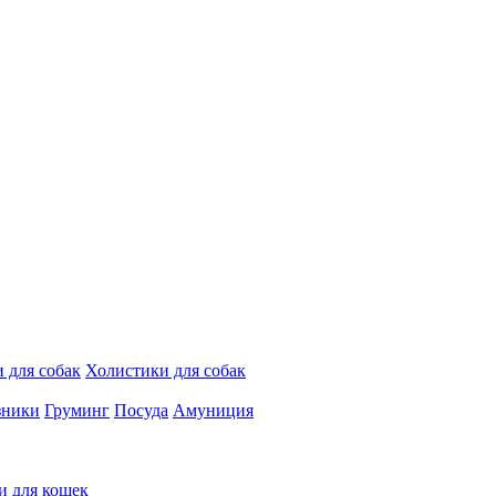
 для собак
Холистики для собак
зники
Груминг
Посуда
Амуниция
и для кошек