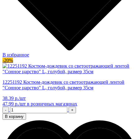
В избранное
-20%
12251192 Костюм-дождевик со светоотражающей лентой
"Сонное царство" L, голубой, размер 35см
38.39 р./шт
47.99 р./шт
в розничных магазинах
-
+
В корзину