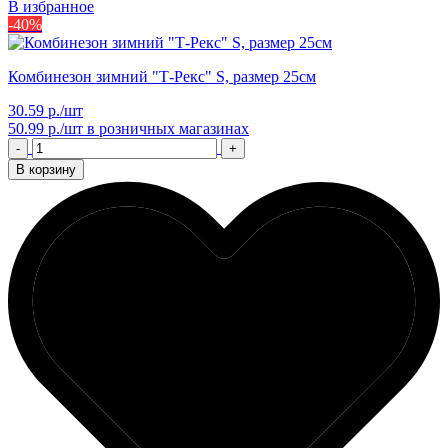
В избранное
-40%
Комбинезон зимний "Т-Рекс" S, размер 25см
30.59 р./шт
50.99 р./шт
в розничных магазинах
-
+
В корзину