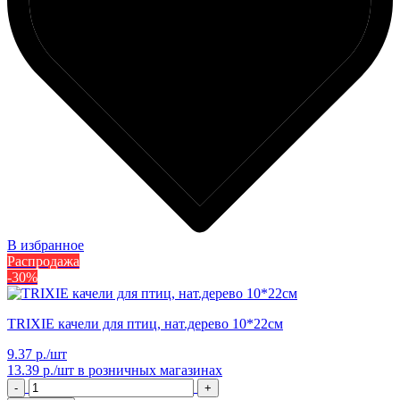
В избранное
Распродажа
-30%
TRIXIE качели для птиц, нат.дерево 10*22см
9.37 р./шт
13.39 р./шт
в розничных магазинах
-
+