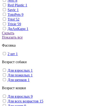
Nerf
8
Red Plastic
1
Savic
1
TotoPets
9
Triol
52
Trixie
59
ДиАнКари
1
Скрыть
Показать все
Фасовка
2 шт
1
Возраст собаки
Для взрослых
1
Для пожилых
1
Для щенков
1
Возраст кошки
Для взрослых
9
Для всех возрастов
15
Для котят
9