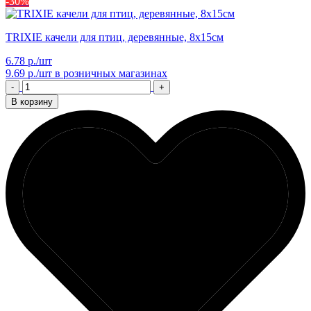
-30%
TRIXIE качели для птиц, деревянные, 8х15см
6.78 р./шт
9.69 р./шт
в розничных магазинах
-
+
В корзину