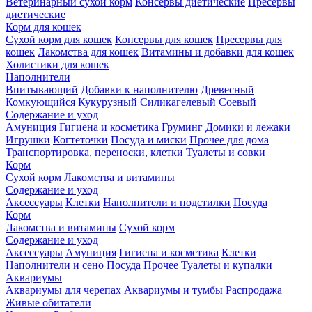
Ветеринарный сухой корм
Консервы диетические
Пресервы
диетические
Корм для кошек
Сухой корм для кошек
Консервы для кошек
Пресервы для
кошек
Лакомства для кошек
Витамины и добавки для кошек
Холистики для кошек
Наполнители
Впитывающий
Добавки к наполнителю
Древесный
Комкующийся
Кукурузный
Силикагелевый
Соевый
Содержание и уход
Амуниция
Гигиена и косметика
Груминг
Домики и лежаки
Игрушки
Когтеточки
Посуда и миски
Прочее для дома
Транспортировка, переноски, клетки
Туалеты и совки
Корм
Сухой корм
Лакомства и витамины
Содержание и уход
Аксессуары
Клетки
Наполнители и подстилки
Посуда
Корм
Лакомства и витамины
Сухой корм
Содержание и уход
Аксессуары
Амуниция
Гигиена и косметика
Клетки
Наполнители и сено
Посуда
Прочее
Туалеты и купалки
Аквариумы
Аквариумы для черепах
Аквариумы и тумбы
Распродажа
Живые обитатели