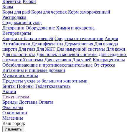
Креветки
Рыбки
Корм
Корм для рыб
Корм для черепах
Корм замороженный
Распродажа
Содержание и уход
Декорации
Оборудование
Химия и лекарства
Ветпрепараты
Защита от блох и клещей
Средства от гельминтов
Акция
Антибиотики
Дезинфектанты
Дерматология
Для вывода
шерсти
Для глаз
Для ЖКТ
Для иммунной системы
Для кожи
Для полости рта
Для почек и мочевой системы
Для сердечно-
сосудистой системы
Для суставов
Для ушей
Контрацептивы
Обезбаливающие и противовоспалительные
От стресса
Витамины и пищевые добавки
Мультивитамины
Предметы ухода за больными животными
Бинты
Попоны
Таблеткодаватель
Акции
Покупателям
Бренды
Доставка
Оплата
Флагманы
О компании
Магазины
Ваш город:
Изменить