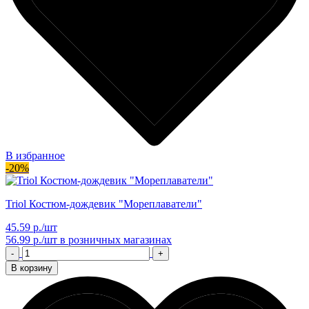
В избранное
-20%
Triol Костюм-дождевик "Мореплаватели"
45.59 р./шт
56.99 р./шт
в розничных магазинах
-
+
В корзину