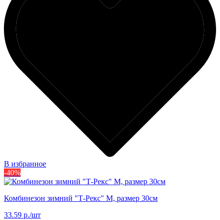
В избранное
-40%
Комбинезон зимний "Т-Рекс" M, размер 30см
33.59 р./шт