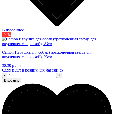
В избранное
-40%
Camon Игрушка для собак (трехконечная звезда для
вкусняшек с веревкой), 23см
38.39 р./шт
63.99 р./шт
в розничных магазинах
-
+
В корзину