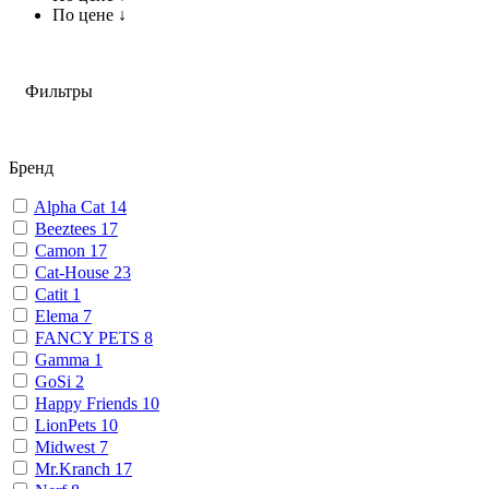
По цене ↓
Фильтры
Бренд
Alpha Cat
14
Beeztees
17
Camon
17
Cat-House
23
Catit
1
Elema
7
FANCY PETS
8
Gamma
1
GoSi
2
Happy Friends
10
LionPets
10
Midwest
7
Mr.Kranch
17