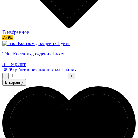
В избранное
-20%
Triol Костюм-дождевик Букет
31.19 р./шт
38.99 р./шт
в розничных магазинах
-
+
В корзину