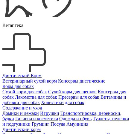
Ветаптека
Диетический Корм
Ветеринарный сухой корм
Консервы диетические
Корм для собак
Сухой корм для собак
Сухой корм для щенков
Консервы для
собак
Лакомства для собак
Пресервы для собак
Витамины и
добавки для собак
Холистики для собак
Содержание и уход
Домики и лежаки
Игрушки
Транспортировка, переноски,
будки
Гигиена и косметика
Одежда и обувь
Туалеты, пеленки
и подгузники
Груминг
Посуда
Амуниция
Диетический корм