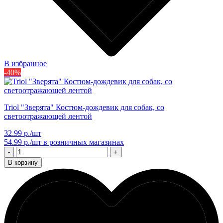
В избранное
-40%
Triol "Зверята" Костюм-дождевик для собак, со
светоотражающей лентой
32.99 р./шт
54.99 р./шт
в розничных магазинах
-
+
В корзину