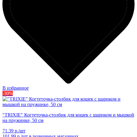
В избранное
-30%
"TRIXIE" Когтеточка-столбик для кошек с шариком и мышкой
на пружинке, 50 см
71.39 р./шт
101.99 р./шт
в розничных магазинах