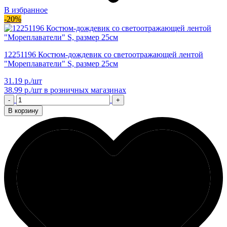
В избранное
-20%
12251196 Костюм-дождевик со светоотражающей лентой
"Мореплаватели" S, размер 25см
31.19 р./шт
38.99 р./шт
в розничных магазинах
-
+
В корзину