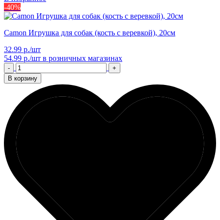
-40%
Camon Игрушка для собак (кость с веревкой), 20см
32.99 р./шт
54.99 р./шт
в розничных магазинах
-
+
В корзину